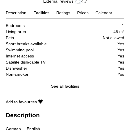
External reviews
4,7
Description
Facilities
Ratings
Prices
Calendar
Bedrooms
1
Living area
45 m²
Pets
Not allowed
Short breaks available
Yes
Swimming pool
Yes
Internet access
Yes
Satelite dish/cable TV
Yes
Dishwasher
Yes
Non-smoker
Yes
See all facilities
Add to favourites
Description
German
English