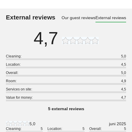
External reviews
Our guest reviews
External reviews
4,7
Cleaning:
5,0
Location:
4,5
Overall:
5,0
Room:
4,9
Services on site:
4,5
Value for money:
4,7
5 external reviews
5,0
juni 2025
Cleaning:
5
Location:
5
Overall:
5