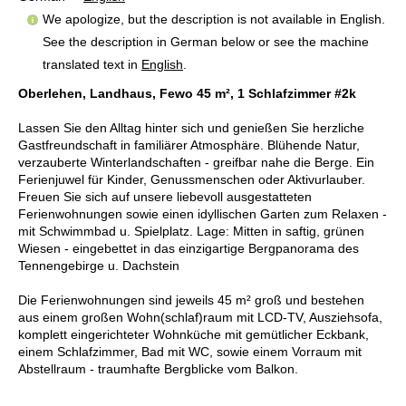
We apologize, but the description is not available in English.
See the description in German below or see the machine
translated text in
English
.
Oberlehen, Landhaus, Fewo 45 m², 1 Schlafzimmer #2k
Lassen Sie den Alltag hinter sich und genießen Sie herzliche
Gastfreundschaft in familiärer Atmosphäre. Blühende Natur,
verzauberte Winterlandschaften - greifbar nahe die Berge. Ein
Ferienjuwel für Kinder, Genussmenschen oder Aktivurlauber.
Freuen Sie sich auf unsere liebevoll ausgestatteten
Ferienwohnungen sowie einen idyllischen Garten zum Relaxen -
mit Schwimmbad u. Spielplatz. Lage: Mitten in saftig, grünen
Wiesen - eingebettet in das einzigartige Bergpanorama des
Tennengebirge u. Dachstein
Die Ferienwohnungen sind jeweils 45 m² groß und bestehen
aus einem großen Wohn(schlaf)raum mit LCD-TV, Ausziehsofa,
komplett eingerichteter Wohnküche mit gemütlicher Eckbank,
einem Schlafzimmer, Bad mit WC, sowie einem Vorraum mit
Abstellraum - traumhafte Bergblicke vom Balkon.