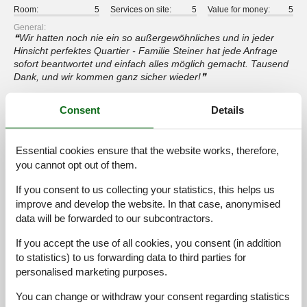
Room:
5
Services on site:
5
Value for money:
5
General:
Wir hatten noch nie ein so außergewöhnliches und in jeder
Hinsicht perfektes Quartier - Familie Steiner hat jede Anfrage
sofort beantwortet und einfach alles möglich gemacht. Tausend
Dank, und wir kommen ganz sicher wieder!
Consent
Details
4,6
september 2024
Cleaning:
5
Location:
4
Overall:
5
Room:
5
Services on site:
4
Value for money:
5
Essential cookies ensure that the website works, therefore,
you cannot opt out of them.
4,8
januar 2024
If you consent to us collecting your statistics, this helps us
Cleaning:
5
Location:
4
Overall:
5
improve and develop the website. In that case, anonymised
Room:
5
Services on site:
5
Value for money:
5
data will be forwarded to our subcontractors.
General:
Tolle Unterkunft mit tollen Gastgebern. Die Wohnungen sind in
If you accept the use of all cookies, you consent (in addition
sehr gutem Zustand. Aufenthaltsraum, Schuhtrockner und
to statistics) to us forwarding data to third parties for
Skiraum sind ebenfalls vorhanden. Die sonnige Lage ist top,
personalised marketing purposes.
auch wenn man zu den Skigebieten dann leider etwas fahren
muss. Rodelhang und Garten direkt am Haus bieten den
You can change or withdraw your consent regarding statistics
Kindern alles, was sie brauchen. Leider fehlt ein richtiger