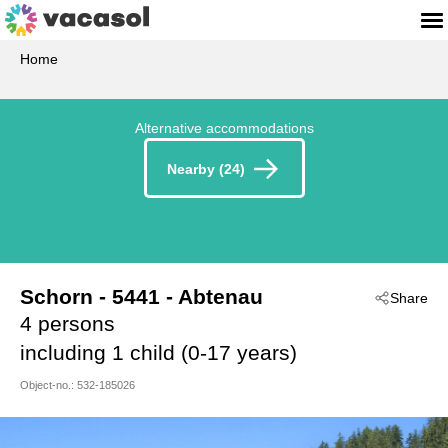
Home
Alternative accommodations
Nearby (24)
Schorn
 - 5441
 - Abtenau
Share
4 persons
including 1 child (0-17 years)
Object-no.:
532-185026