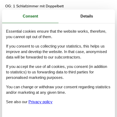
OG: 1 Schlafzimmer mit Doppelbett
1 Badezimmer mit Dusche & WC
Consent
Details
Wohnküche & Wohnbereich
Essential cookies ensure that the website works, therefore,
Wohnküche mit elektronischen Kochplatten, Kühlschrank &
you cannot opt out of them.
Kaffeemaschine
If you consent to us collecting your statistics, this helps us
Kachelofen als zusätzliche Kochmöglichkeit & Heizung
improve and develop the website. In that case, anonymised
data will be forwarded to our subcontractors.
Flatscreen-Kabel-TV & WLAN
If you accept the use of all cookies, you consent (in addition
Elektrische Heizung im Bad
to statistics) to us forwarding data to third parties for
personalised marketing purposes.
Wellness & Außenbereich
You can change or withdraw your consent regarding statistics
Saunanutzung im Nebengebäude
and/or marketing at any given time.
Terrasse mit Gartenmöbeln & Gartengrill
See also our
Privacy policy
Liegewiese & Skischuhtrockner