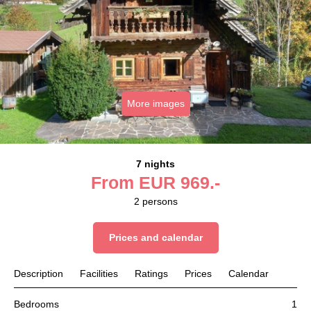
More images
7 nights
From
EUR
969.-
2
persons
Prices and calendar
Description
Facilities
Ratings
Prices
Calendar
Bedrooms
1