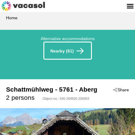
Home
Alternative accommodations
Nearby (61)
Schattmühlweg
 - 5761
 - Aberg
Share
2 persons
Object-no.:
540-294826-206903