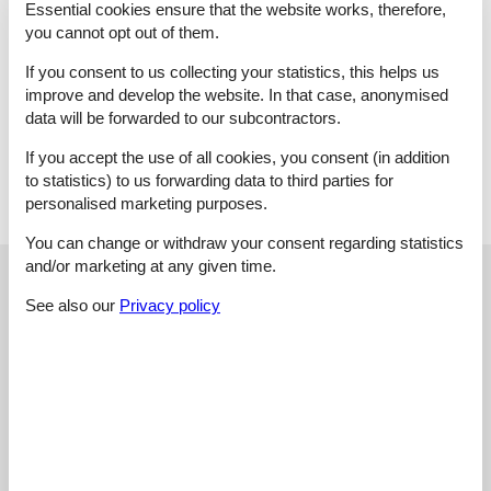
Eckcouch, Einbauküche, Esstisch, Geschirr, Kaffeemaschine,
Essential cookies ensure that the website works, therefore,
Kühlschrank mit 3* Gefrierfach, Mikrowelle, Sat-TV,
you cannot opt out of them.
Spülmaschine, Stehlampe, Stereoanlage mit CD-Player, Telefon,
Töpfe, Tresentisch, TV-Anrichte, TV-Surround-Anlage,
If you consent to us collecting your statistics, this helps us
Wasserkocher
improve and develop the website. In that case, anonymised
Wäsche: Bett- und Badwäsche gegen eine Gebühr und
data will be forwarded to our subcontractors.
kann unter Extra-Leistungen zusätzlich gebucht werden
Abstellraum: Staubsauger, Bügelbrett, Bügeleisen, Besen,
If you accept the use of all cookies, you consent (in addition
Wischer, Eimer
to statistics) to us forwarding data to third parties for
personalised marketing purposes.
You can change or withdraw your consent regarding statistics
and/or marketing at any given time.
External reviews
Our guest reviews
External reviews
See also our
Privacy policy
4,6
Facilities:
4,8
Cleaning:
4,0
Friendliness:
4,8