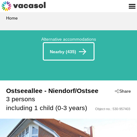
Home
Alternative accommodations
Nearby (435)
Ostseeallee
 - Niendorf/Ostsee
Share
 - 23669
3 persons
including 1 child (0-3 years)
Object-no.:
530-957403