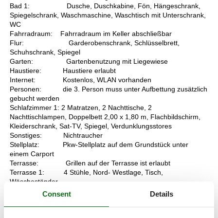
Bad 1: Dusche, Duschkabine, Fön, Hängeschrank,
Spiegelschrank, Waschmaschine, Waschtisch mit Unterschrank,
WC
Fahrradraum: Fahrradraum im Keller abschließbar
Flur: Garderobenschrank, Schlüsselbrett,
Schuhschrank, Spiegel
Garten: Gartenbenutzung mit Liegewiese
Haustiere: Haustiere erlaubt
Internet: Kostenlos, WLAN vorhanden
Personen: die 3. Person muss unter Aufbettung zusätzlich
gebucht werden
Schlafzimmer 1: 2 Matratzen, 2 Nachttische, 2
Nachttischlampen, Doppelbett 2,00 x 1,80 m, Flachbildschirm,
Kleiderschrank, Sat-TV, Spiegel, Verdunklungsstores
Sonstiges: Nichtraucher
Stellplatz: Pkw-Stellplatz auf dem Grundstück unter
einem Carport
Terrasse: Grillen auf der Terrasse ist erlaubt
Terrasse 1: 4 Stühle, Nord- Westlage, Tisch,
Wäscheständer
Terrasse 2: 2 Liegestühle, Ostlage, Sonnenschirm
Consent
Details
Wohnzimmer: 2 Tresenstühle, 4 Plattenherd mit Ceranfeld und
Backofen, 4 Stühle, Blu-Ray-Player, Bücher, Couchtisch,