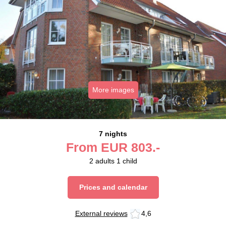
More images
7 nights
From
EUR
803.-
2
adults
1
child
Prices and calendar
External reviews
4,6