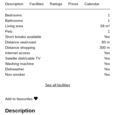
Description
Facilities
Ratings
Prices
Calendar
Bedrooms
1
Bathrooms
1
Living area
58 m²
Pets
1
Short breaks available
Yes
Distance sea/coast
80 m
Distance shopping
300 m
Internet access
Yes
Satelite dish/cable TV
Yes
Washing machine
Yes
Dishwasher
Yes
Non-smoker
Yes
See all facilities
Add to favourites
Description