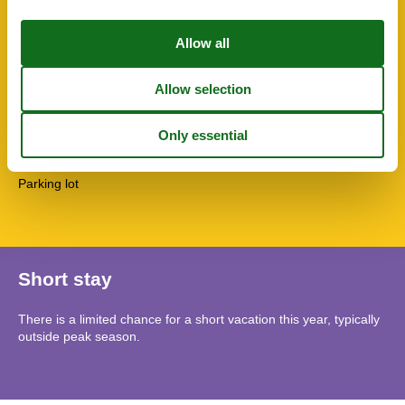
Pets allowed or on request
Shower
Terrace
TV
TV - flat screen
Washing machine
Water heater
SurroundingFacilities
Garden for use
Parking lot
Short stay
There is a limited chance for a short vacation this year, typically
outside peak season.