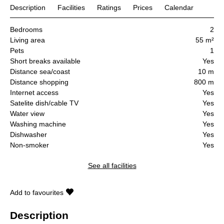
Description
Facilities
Ratings
Prices
Calendar
Bedrooms
2
Living area
55 m²
Pets
1
Short breaks available
Yes
Distance sea/coast
10 m
Distance shopping
800 m
Internet access
Yes
Satelite dish/cable TV
Yes
Water view
Yes
Washing machine
Yes
Dishwasher
Yes
Non-smoker
Yes
See all facilities
Add to favourites
Description