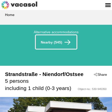
Home
Alternative accommodations
Nearby (545)
Strandstraße
 - Niendorf/Ostsee
Share
 - 23669
5 persons
including 1 child (0-3 years)
Object-no.:
530-945350