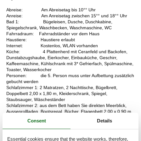
Abreise: Am Abreisetag bis 10°° Uhr
Anreise: Am Anreisetag zwischen 15°° und 18°° Uhr
Bad 1: Bügeleisen, Dusche, Duschkabine,
Spiegelschrank, Waschbecken, Waschmaschine, WC
Fahrradraum: Fahrradständer vor dem Haus
Haustiere: Haustiere erlaubt
Internet: Kostenlos, WLAN vorhanden
Küche: 4 Plattenherd mit Ceranfeld und Backofen,
Dunstabzugshaube, Eierkocher, Einbauküche, Geschirr,
Kaffeemaschine, Kühlschrank mit 3* Gefrierfach, Spülmaschine,
Toaster, Wasserkocher
Personen: die 5. Person muss unter Aufbettung zusätzlich
gebucht werden
Schlafzimmer 1: 2 Matratzen, 2 Nachttische, Bügelbrett,
Doppelbett 2,00 x 1,80 m, Kleiderschrank, Spiegel,
Staubsauger, Wäscheständer
Schlafzimmer 2: aus dem Bett haben Sie direkten Meerblick,
Aussenrollladen, Bootsregal, Bücher, Etagenbett 2,00 x 0,90 m,
Kommode, Stehlampe
Consent
Details
Sonstiges: Meerblick, Nichtraucher,
Stellplatz: Auf dem Grundstück
Terrasse: 100 % Meerblick, 4 Stühle, Sonnenschirm,
Essential cookies ensure that the website works, therefore,