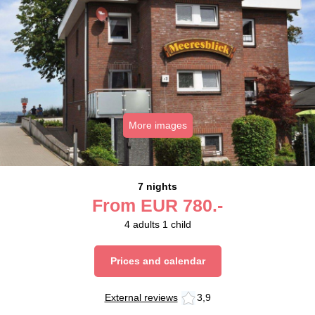
More images
7 nights
From
EUR
780.-
4
adults
1
child
Prices and calendar
External reviews
3,9