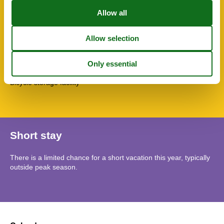
Shower
Toaster
TV
TV - flat screen
Washing machine
Water heater
SurroundingFacilities
Bicycle storage facility
Short stay
There is a limited chance for a short vacation this year, typically
outside peak season.