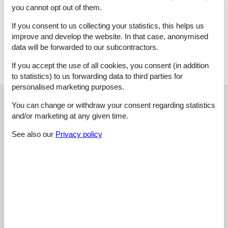
Tisch
you cannot opt out of them.
Wohnzimmer: 4 Stühle, Aussenrollladen, Couch, Couchtisch,
Esstisch, Flachbildschirm, Garderobe, Radio, Regal, Sat-TV,
If you consent to us collecting your statistics, this helps us
Sessel, Spiegel, TV-Unterschrank
improve and develop the website. In that case, anonymised
Wäsche: Bett- und Badwäsche gegen eine Gebühr und
data will be forwarded to our subcontractors.
kann unter Extra-Leistungen zusätzlich gebucht werden
If you accept the use of all cookies, you consent (in addition
to statistics) to us forwarding data to third parties for
personalised marketing purposes.
External reviews
Our guest reviews
External reviews
You can change or withdraw your consent regarding statistics
and/or marketing at any given time.
3,9
See also our
Privacy policy
Facilities:
3,6
Cleaning:
2,6
Friendliness:
4,0
Location:
4,8
Value for money:
4,4