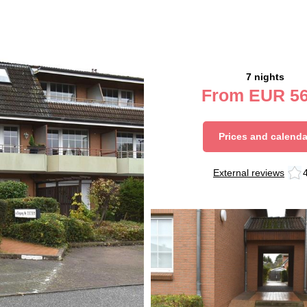
7 nights
From
EUR
56
Prices and calenda
External reviews