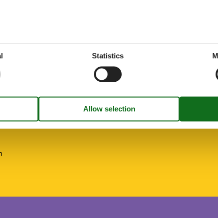
llowed
Bicycle storage facility
Parking lot
ne
l
Statistics
M
n