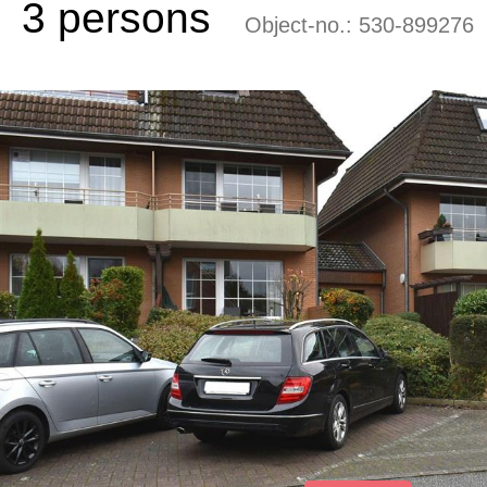
3 persons
Object-no.:
530-899276