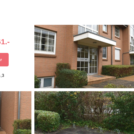
1.-
r
4,3