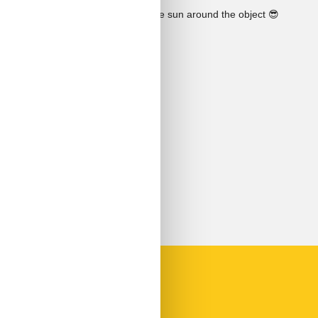
See the course of the sun around the object
😎