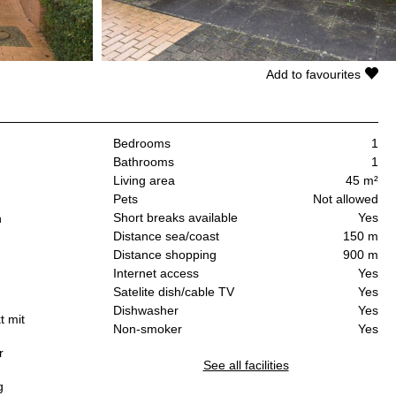
Add to favourites
Bedrooms
1
Bathrooms
1
Living area
45 m²
Pets
Not allowed
Short breaks available
Yes
n
Distance sea/coast
150 m
Distance shopping
900 m
Internet access
Yes
Satelite dish/cable TV
Yes
Dishwasher
Yes
t mit
Non-smoker
Yes
r
See all facilities
g