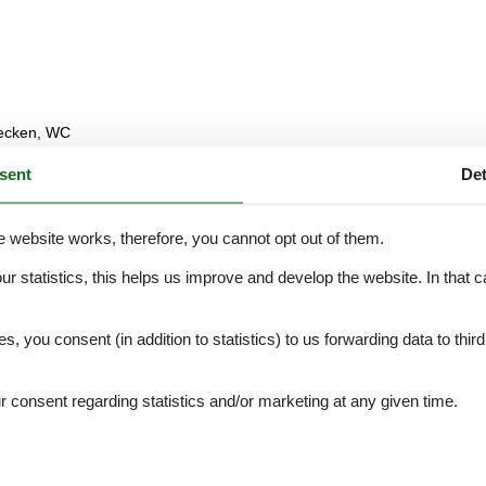
cken, WC
sent
Det
e website works, therefore, you cannot opt out of them.
oppelbett 2,00 x 1,80 m, Kleiderschrank, Verdunklungsplissee
our statistics, this helps us improve and develop the website. In that
.
ugshaube, Eckschlafcouch, Flachbildschirm, Kabel-TV, Kaffeemaschin
es, you consent (in addition to statistics) to us forwarding data to thir
Schrank, Spülmaschine, Stehlampe, Stereoanlage, Toaster, Wasserkoche
ter Extra-Leistungen zusätzlich gebucht werden
leisen, Besen, Wischer
consent regarding statistics and/or marketing at any given time.