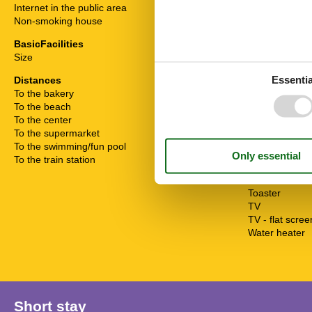
Internet in the public area
Animals not a
Non-smoking house
Bad/WC
Bedroom
BasicFacilities
Cable / Sat
Size
45 m²
Coffee machi
Dishwasher
Essentia
Distances
Double bed
To the bakery
700 m
Fridge
To the beach
150 m
Heater
To the center
3 km
Internet - WiFi
To the supermarket
900 m
Mikrowelle
To the swimming/fun pool
1 km
Non-smokers
To the train station
4.5 km
Oven
Sofa bed
Toaster
TV
TV - flat scree
Water heater
Short stay