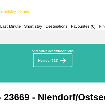
te holiday homes.
Last Minute
Short stay
Destinations
Favourites (
0
)
Fin
Alternative accommodations
Nearby (551)
- 23669
 - Niendorf/Ostse