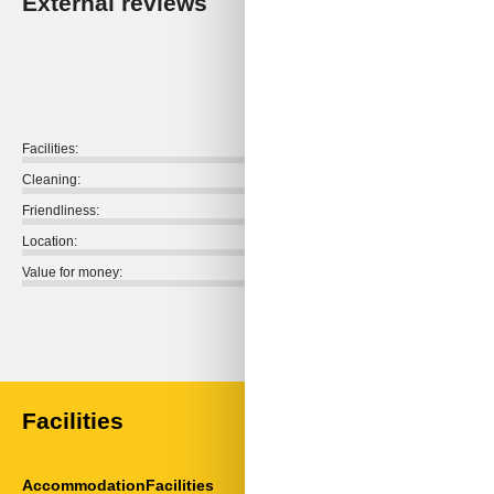
External reviews
Our guest r
4,3
Facilities:
Cleaning:
Friendliness:
Location:
Value for money:
External reviews
No detailed external reviews
Facilities
AccommodationFacilities
ServiceFacili