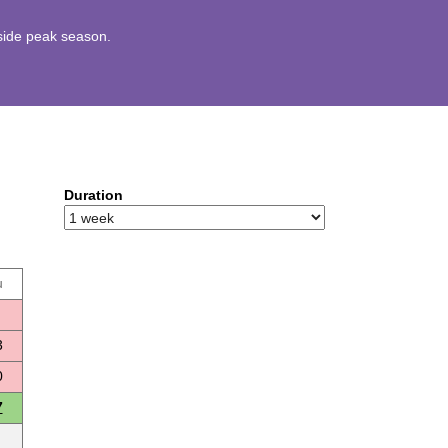
utside peak season.
Duration
u
3
0
7