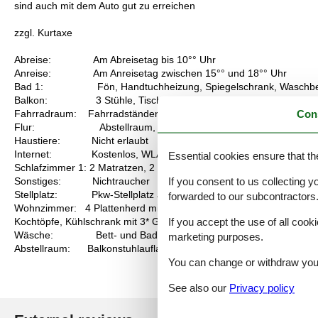
sind auch mit dem Auto gut zu erreichen
zzgl. Kurtaxe
Abreise: Am Abreisetag bis 10°° Uhr
Anreise: Am Anreisetag zwischen 15°° und 18°° Uhr
Bad 1: Fön, Handtuchheizung, Spiegelschrank, Waschbe
Balkon: 3 Stühle, Tisch
Fahrradraum: Fahrradständer auf dem Grundstück
Con
Flur: Abstellraum, Garderobe, Schuhschrank
Haustiere: Nicht erlaubt
Internet: Kostenlos, WLAN vorhanden
Essential cookies ensure that th
Schlafzimmer 1: 2 Matratzen, 2 Nachttische, 2 Nachttischlampen, D
If you consent to us collecting y
Sonstiges: Nichtraucher
Stellplatz: Pkw-Stellplatz auf dem Grundstück
forwarded to our subcontractors
Wohnzimmer: 4 Plattenherd mit Ceranfeld und Backofen, Dunstabz
If you accept the use of all cooki
Kochtöpfe, Kühlschrank mit 3* Gefrierfach, Mikrowelle, Plissees, 
Wäsche: Bett- und Badwäsche gegen eine Gebühr und kann un
marketing purposes.
Abstellraum: Balkonstuhlauflagen, Staubsauger, Bügelbrett, Büge
You can change or withdraw your 
See also our
Privacy policy