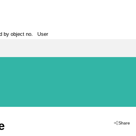
d by object no.
User
e
Share