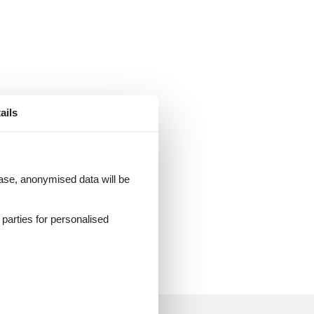
ails
 case, anonymised data will be
e,
d parties for personalised
r