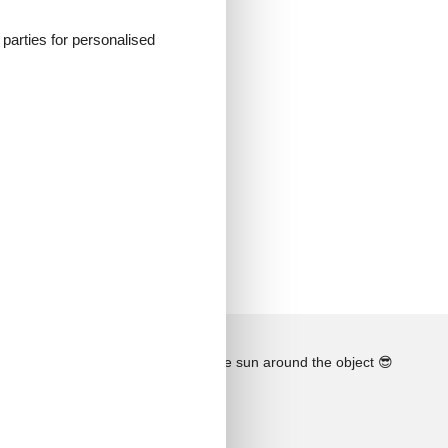
isch,
d parties for personalised
öpfe,
See the course of the sun around the object
😎