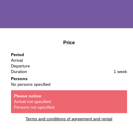
Price
Period
Arrival
Departure
Duration
1 week
Persons
No persons specified
Please notice
Arrival not specified.
Persons not specified.
Terms and conditions of agreement and rental