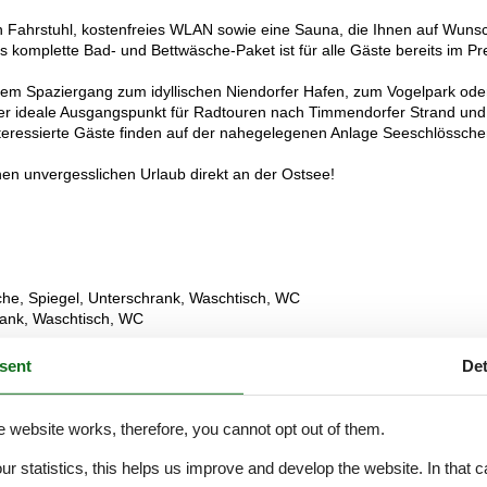
in Fahrstuhl, kostenfreies WLAN sowie eine Sauna, die Ihnen auf Wuns
s komplette Bad- und Bettwäsche-Paket ist für alle Gäste bereits im Pr
em Spaziergang zum idyllischen Niendorfer Hafen, zum Vogelpark ode
er ideale Ausgangspunkt für Radtouren nach Timmendorfer Strand und
eressierte Gäste finden auf der nahegelegenen Anlage Seeschlössch
nen unvergesslichen Urlaub direkt an der Ostsee!
Spiegel, Unterschrank, Waschtisch, WC
k, Waschtisch, WC
sent
Det
e website works, therefore, you cannot opt out of them.
ich gebucht werden
our statistics, this helps us improve and develop the website. In that