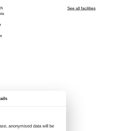
ch
See all facilities
eis
r
en
ails
 case, anonymised data will be