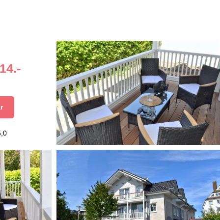
14.-
r
5,0