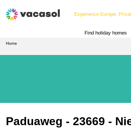
Experience Europe. Priva
Find holiday homes
Home
Paduaweg
 - 23669
 - N