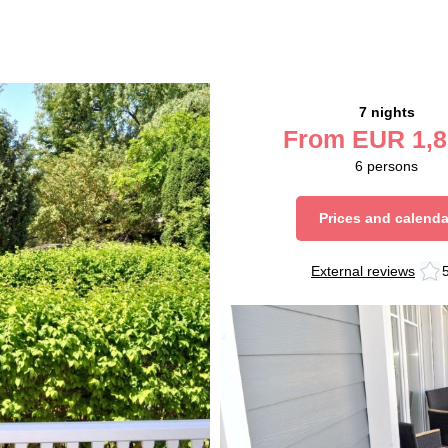
7 nights
From
EUR
1,8
6
persons
Prices and calenda
External reviews