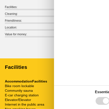
Facilities:
Cleaning:
Friendliness:
Location:
Value for money:
External reviews
No detailed external reviews
Facilities
AccommodationFacilities
ServiceFacili
Bike room lockable
Animals welc
Community sauna
Bad/WC
Essentia
E-car charging station
Bedding
Elevator/Elevator
Cable / Sat
Internet in the public area
Coffee machi