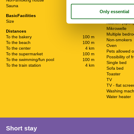
Non-smoking house
Desk
Sauna
Dishwasher
Fridge
BasicFacilities
Internet - WiFi
Size
77 m²
Kitchen (open
Mikrowelle
Distances
Multiple bedr
To the bakery
100 m
Non-smokers
To the beach
100 m
Oven
To the center
4 km
Pets allowed o
To the supermarket
100 m
Possibility of 
To the swimming/fun pool
100 m
Single bed
To the train station
4 km
Sofa bed
Toaster
TV
TV - flat scree
Washing mach
Water heater
Short stay