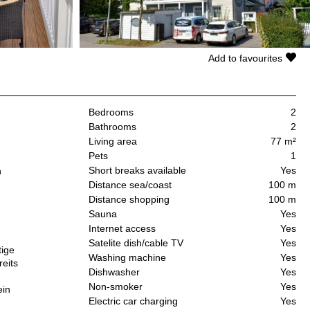
Add to favourites
Bedrooms
2
Bathrooms
2
Living area
77 m²
Pets
1
Short breaks available
Yes
n
Distance sea/coast
100 m
Distance shopping
100 m
Sauna
Yes
Internet access
Yes
Satelite dish/cable TV
Yes
tige
Washing machine
Yes
eits
Dishwasher
Yes
Non-smoker
Yes
ein
Electric car charging
Yes