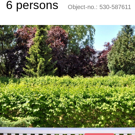
6 persons
Object-no.:
530-587611