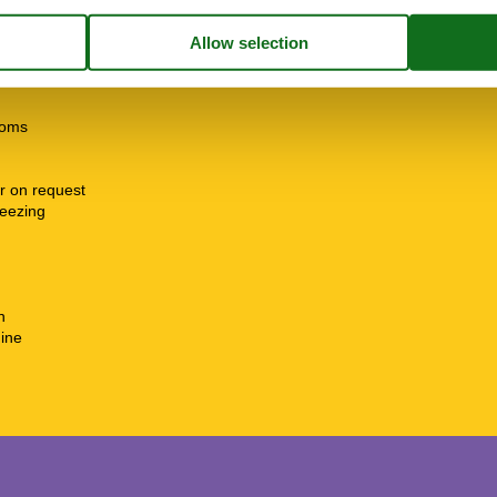
)
ooms
r on request
freezing
n
ine