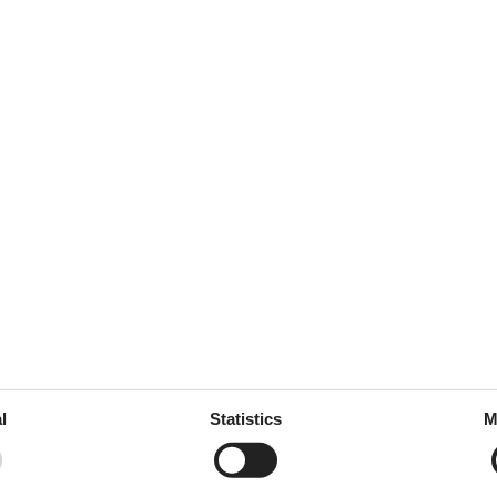
5,0
5,0
5,0
5,0
5,0
ties
SurroundingFacilities
ome
Parking lot
l
Statistics
M
ne