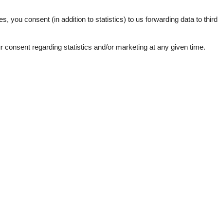
.
Extra-Leistungen dazu gebucht werden
pelbett 2,00 x 1,80 m, Flachbildschirm, Radiowecker, Sat-TV, Schreibt
es, you consent (in addition to statistics) to us forwarding data to thir
schirm, Kleiderschrank, Kommode, Sat-TV, Spiegel, Tisch
cher, Sauna
consent regarding statistics and/or marketing at any given time.
rundstück vorhanden - eine Station mit 2 Lademöglichkeiten, Pkw-
inschaft gegen eine Gebühr
 Plattenherd mit Ceranfeld und Backofen, Anrichte, Couchtisch,
schrank mit 2 Schubladen, Geschirr, Handmixer, Kaffeemaschine, Kocht
ank, Spülmaschine, Toaster, Waage, Wasserkocher
er, 1 Duschtuch, 1 Geschirrhandtuch, 1 Badvorleger
External reviews
5,0
eviews
See nearby objects