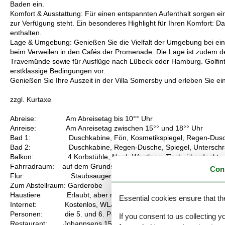
Baden ein.
Komfort & Ausstattung: Für einen entspannten Aufenthalt sorgen e
zur Verfügung steht. Ein besonderes Highlight für Ihren Komfort: Da
enthalten.
Lage & Umgebung: Genießen Sie die Vielfalt der Umgebung bei ein
beim Verweilen in den Cafés der Promenade. Die Lage ist zudem d
Travemünde sowie für Ausflüge nach Lübeck oder Hamburg. Golfint
erstklassige Bedingungen vor.
Genießen Sie Ihre Auszeit in der Villa Somersby und erleben Sie ei
zzgl. Kurtaxe
Abreise: Am Abreisetag bis 10°° Uhr
Anreise: Am Anreisetag zwischen 15°° und 18°° Uhr
Bad 1: Duschkabine, Fön, Kosmetikspiegel, Regen-Dusche, 
Bad 2: Duschkabine, Regen-Dusche, Spiegel, Unterschran
Balkon: 4 Korbstühle, Nord- Westlage, Tisch, überdacht
Fahrradraum: auf dem Grundstück abschließbar
Con
Flur: Staubsauger, Wäscheständer, Wäschewanne
Zum Abstellraum: Garderobe
Haustiere Erlaubt, aber nur 1 Hund
Essential cookies ensure that th
Internet: Kostenlos, WLAN vorhanden
Personen: die 5. und 6. Person muss unter Aufbettung zusätzl
If you consent to us collecting y
Restaurant: Johannsens 150 m