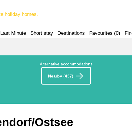
te holiday homes.
Last Minute
Short stay
Destinations
Favourites (
0
)
Fin
Alternative accommodations
Nearby (437)
iendorf/Ostsee