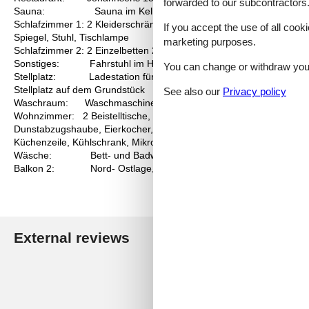
forwarded to our subcontractors
Sauna: Sauna im Keller gegen eine Gebühr und kann unter 
Schlafzimmer 1: 2 Kleiderschränke, 2 Matratzen, 2 Nachttische, Dop
If you accept the use of all cooki
Spiegel, Stuhl, Tischlampe
marketing purposes.
Schlafzimmer 2: 2 Einzelbetten 2,00 x 0,80 m, 2 Hocker, Flachbild
Sonstiges: Fahrstuhl im Haus, Kinderhochstuhl inkl., Nichtrau
You can change or withdraw your 
Stellplatz: Ladestation für E-Autos, Pkw-Ladestation auf dem G
Stellplatz auf dem Grundstück
See also our
Privacy policy
Waschraum: Waschmaschine und Trockner im Haus für die Geme
Wohnzimmer: 2 Beistelltische, 2 Sessel, 2 Stühle, 3 Tischlampen, 4
Dunstabzugshaube, Eierkocher, Esstisch, Flachbildschirm, Gefrier
Küchenzeile, Kühlschrank, Mikrowelle, Sat-TV, Schlafcouch, Sitzb
Wäsche: Bett- und Badwäsche inkl. - 1 Bettwäsche, 2 Handtüch
Balkon 2: Nord- Ostlage, 2 Korbstühle, überdacht
External reviews
Our guest r
5,0