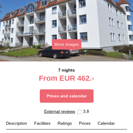
More images
7 nights
From
EUR
462.-
Prices and calendar
External reviews
3,8
Description
Facilities
Ratings
Prices
Calendar