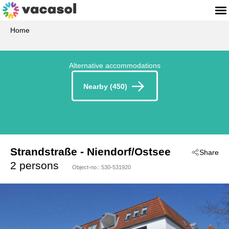
Home
Alternative accommodations
Nearby (450)
Strandstraße
 - Niendorf/Ostsee
Share
 - 23669
2 persons
Object-no.:
530-531920