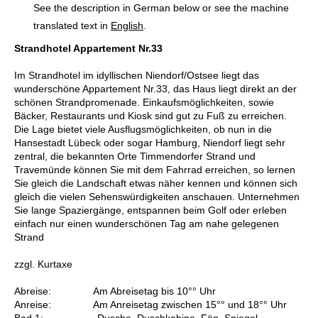
See the description in German below or see the machine
translated text in
English
.
Strandhotel Appartement Nr.33
Im Strandhotel im idyllischen Niendorf/Ostsee liegt das
wunderschöne Appartement Nr.33, das Haus liegt direkt an der
schönen Strandpromenade. Einkaufsmöglichkeiten, sowie
Bäcker, Restaurants und Kiosk sind gut zu Fuß zu erreichen.
Die Lage bietet viele Ausflugsmöglichkeiten, ob nun in die
Hansestadt Lübeck oder sogar Hamburg, Niendorf liegt sehr
zentral, die bekannten Orte Timmendorfer Strand und
Travemünde können Sie mit dem Fahrrad erreichen, so lernen
Sie gleich die Landschaft etwas näher kennen und können sich
gleich die vielen Sehenswürdigkeiten anschauen. Unternehmen
Sie lange Spaziergänge, entspannen beim Golf oder erleben
einfach nur einen wunderschönen Tag am nahe gelegenen
Strand
zzgl. Kurtaxe
Abreise: Am Abreisetag bis 10°° Uhr
Anreise: Am Anreisetag zwischen 15°° und 18°° Uhr
Bad 1: Dusche, Duschkabine, Fön, Spiegel,