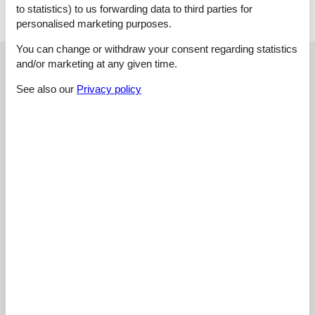
to statistics) to us forwarding data to third parties for
personalised marketing purposes.
You can change or withdraw your consent regarding statistics
External reviews
Our guest reviews
External reviews
and/or marketing at any given time.
See also our
Privacy policy
3,8
Facilities:
3,4
Cleaning:
3,8
Friendliness:
3,9
Location:
4,8
Value for money:
3,7
External reviews
No detailed external reviews