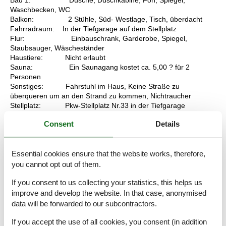
Waschbecken, WC
Balkon: 2 Stühle, Süd- Westlage, Tisch, überdacht
Fahrradraum: In der Tiefgarage auf dem Stellplatz
Flur: Einbauschrank, Garderobe, Spiegel,
Staubsauger, Wäscheständer
Haustiere: Nicht erlaubt
Sauna: Ein Saunagang kostet ca. 5,00 ? für 2
Personen
Sonstiges: Fahrstuhl im Haus, Keine Straße zu
überqueren um an den Strand zu kommen, Nichtraucher
Stellplatz: Pkw-Stellplatz Nr.33 in der Tiefgarage
(normaler Pkw ohne Dachgepäckträger max Höhe 1,50m)
Consent
Details
Waschraum: Waschmaschine im Haus für die Gemeinschaft
gegen eine Gebühr
Wohnzimmer: 2 Plattenherd mit Ceranfeld, 2
Schrankeinzelbetten 2,00 x 0,90m, 2 Sessel, 2 Stühle, Blu-Ray-
Essential cookies ensure that the website works, therefore,
Player, Couchtisch, Einbaukleiderschrank, Einbauküche,
you cannot opt out of them.
Esstisch, Flachbildschirm, Geschirr, Kabel-TV, Kaffeemaschine,
Kochtöpfe, Kühlschrank mit 3* Gefrierfach, Mikrowelle,
If you consent to us collecting your statistics, this helps us
Nespresso Maschine, Regal, Spiegel, Spülmaschine,
improve and develop the website. In that case, anonymised
Stehlampe, Toaster, Wasserkocher
data will be forwarded to our subcontractors.
Wäsche: Bett- und Badwäsche gegen eine Gebühr und
kann unter Extra-Leistungen zusätzlich gebucht werden
If you accept the use of all cookies, you consent (in addition