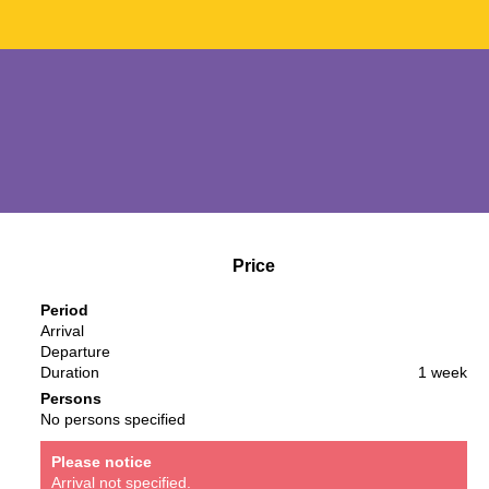
Price
Period
Arrival
Departure
Duration
1 week
Persons
No persons specified
Please notice
Arrival not specified.