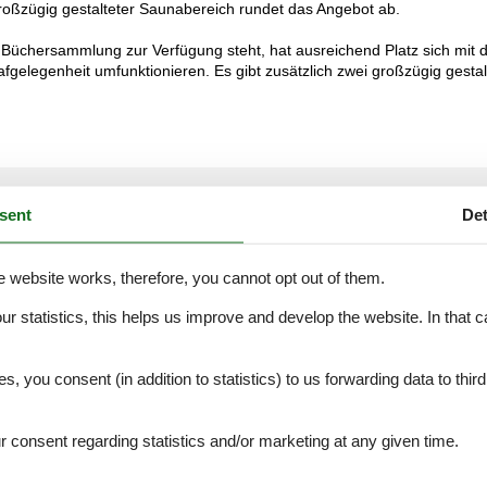
großzügig gestalteter Saunabereich rundet das Angebot ab.
Büchersammlung zur Verfügung steht, hat ausreichend Platz sich mit 
fgelegenheit umfunktionieren. Es gibt zusätzlich zwei großzügig gestal
External reviews
4,6
eviews
sent
Det
See nearby objects
e website works, therefore, you cannot opt out of them.
our statistics, this helps us improve and develop the website. In that
.
4,0
5,0
es, you consent (in addition to statistics) to us forwarding data to thir
5,0
4,0
consent regarding statistics and/or marketing at any given time.
5,0