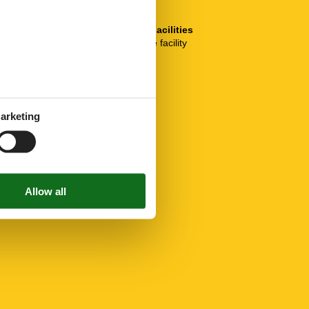
SurroundingFacilities
Bicycle storage facility
Parking lot
arketing