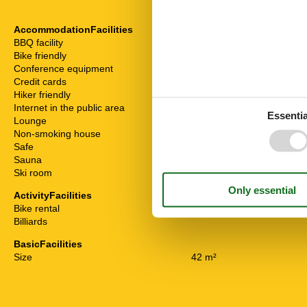
AccommodationFacilities
ChildrenFacil
BBQ facility
Familyfriendly
Bike friendly
Playground
Conference equipment
Food facilitie
Credit cards
Breakfast poss
Hiker friendly
Internet in the public area
Essentia
Lounge
Non-smoking house
Safe
Sauna
Ski room
ActivityFacilities
Bike rental
Billiards
BasicFacilities
Size
42 m²