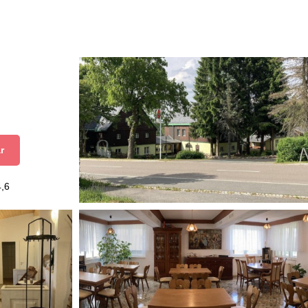
r
4,6