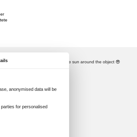
der
tete
ails
See the course of the sun around the object
😎
 case, anonymised data will be
d parties for personalised