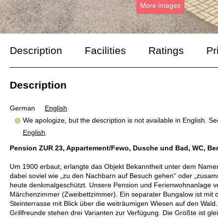
More images
Description
Facilities
Ratings
Pr
Description
German
English
We apologize, but the description is not available in English. S
English
.
Pension ZUR 23, Appartement/Fewo, Dusche und Bad, WC, Ber
Um 1900 erbaut, erlangte das Objekt Bekanntheit unter dem Namen 
dabei soviel wie „zu den Nachbarn auf Besuch gehen“ oder „zusa
heute denkmalgeschützt. Unsere Pension und Ferienwohnanlage ve
Märchenzimmer (Zweibettzimmer). Ein separater Bungalow ist mit d
Steinterrasse mit Blick über die weiträumigen Wiesen auf den Wald.
Grillfreunde stehen drei Varianten zur Verfügung. Die Größte ist gle