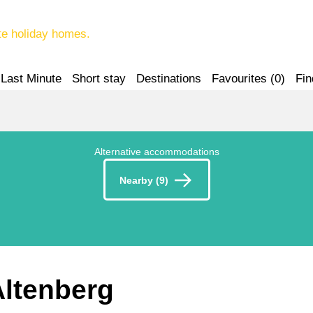
te holiday homes.
Last Minute
Short stay
Destinations
Favourites (
0
)
Fin
Alternative accommodations
Nearby (9)
 Altenberg