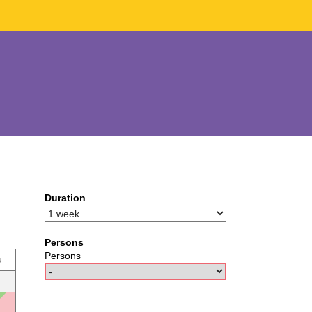
Duration
Persons
Persons
u