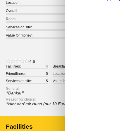
Location:
Overall:
Room:
Services on site:
Value for money:
1 external review
4,6
Facilities:
4
Breakfast:
5
Cleaning:
Friendliness:
5
Location:
5
Overall:
Services on site:
5
Value for money:
4
General:
Danke!
Reason for choice:
Hier darf mit Hund (nur 10 Euro/Tag)
Facilities