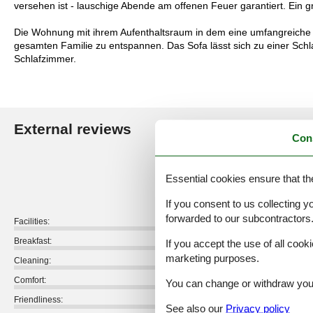
versehen ist - lauschige Abende am offenen Feuer garantiert. Ein 
Die Wohnung mit ihrem Aufenthaltsraum in dem eine umfangreiche 
gesamten Familie zu entspannen. Das Sofa lässt sich zu einer Schla
Schlafzimmer.
External reviews
Our guest r
Con
4,6
Essential cookies ensure that th
If you consent to us collecting y
forwarded to our subcontractors
Facilities:
Breakfast:
If you accept the use of all cooki
marketing purposes.
Cleaning:
Comfort:
You can change or withdraw your 
Friendliness:
See also our
Privacy policy