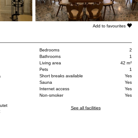
Add to favourites
Bedrooms
2
Bathrooms
1
Living area
42 m²
Pets
1
Short breaks available
Yes
n
Sauna
Yes
Internet access
Yes
Non-smoker
Yes
utet
See all facilities
t