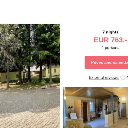
7 nights
EUR
763.-
4
persons
Prices and calenda
External reviews