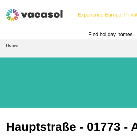
Experience Europe. Priva
Find holiday homes
Home
Hauptstraße
 - 01773
 -