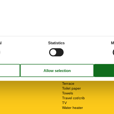
ities
ServiceFacilities
Animals welcome
Bad/WC
Bedding
s
Coffee machine
ible
Desk
Hair dryer
l
Statistics
M
Heater
Internet - WiFi
Mountain view
Multiple bedrooms
Non-smokers
Pets allowed or on request
Shower
Soap
Terrace
Toilet paper
Towels
Travel cot/crib
TV
Water heater