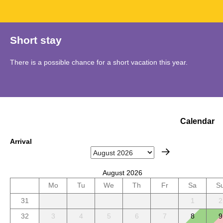
Short stay
There is a possible chance for a short vacation this year.
Calendar
Arrival
August 2026
Mo
Tu
We
Th
Fr
Sa
S
31
1
2
32
3
4
5
6
7
8
9