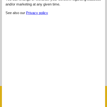
Last review from 18/07/2026
and/or marketing at any given time.
5
(5)
See also our
Privacy policy
4
(0)
3
(0)
2
(0)
1
(0)
Comments
No ratings with comments.
See 5 external reviews instead.
See nearby objects
See the course of the sun around the object
😎
Facilities