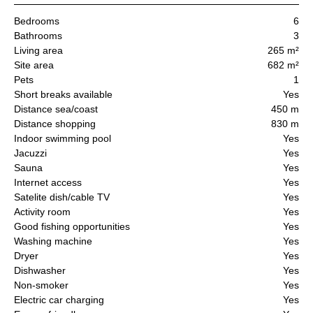
Bedrooms
6
Bathrooms
3
Living area
265 m²
Site area
682 m²
Pets
1
Short breaks available
Yes
Distance sea/coast
450 m
Distance shopping
830 m
Indoor swimming pool
Yes
Jacuzzi
Yes
Sauna
Yes
Internet access
Yes
Satelite dish/cable TV
Yes
Activity room
Yes
Good fishing opportunities
Yes
Washing machine
Yes
Dryer
Yes
Dishwasher
Yes
Non-smoker
Yes
Electric car charging
Yes