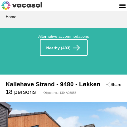
Home
Alternative accommodations
Nearby (493)
Kallehave Strand
 - 9480
 - Løkken
Share
18 persons
Object-no.:
130-A08055