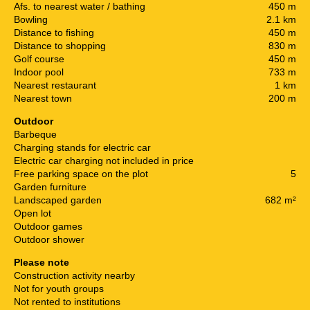
Afs. to nearest water / bathing
450 m
Bowling
2.1 km
Distance to fishing
450 m
Distance to shopping
830 m
Golf course
450 m
Indoor pool
733 m
Nearest restaurant
1 km
Nearest town
200 m
Outdoor
Barbeque
Charging stands for electric car
Electric car charging not included in price
Free parking space on the plot
5
Garden furniture
Landscaped garden
682 m²
Open lot
Outdoor games
Outdoor shower
Please note
Construction activity nearby
Not for youth groups
Not rented to institutions