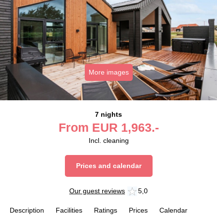
More images
7 nights
From
EUR
1,963.-
Incl. cleaning
Prices and calendar
Our guest reviews
5,0
Description
Facilities
Ratings
Prices
Calendar