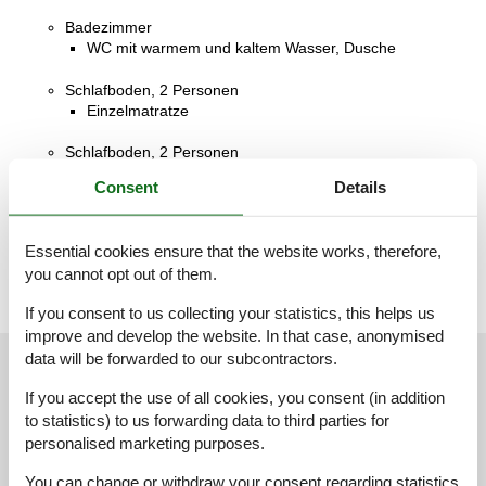
Badezimmer
WC mit warmem und kaltem Wasser, Dusche
Schlafboden, 2 Personen
Einzelmatratze
Schlafboden, 2 Personen
Einzelmatratze
Consent
Details
Terrasse
Offene und überdachte Terrasse
Essential cookies ensure that the website works, therefore,
you cannot opt out of them.
If you consent to us collecting your statistics, this helps us
improve and develop the website. In that case, anonymised
data will be forwarded to our subcontractors.
Our guest reviews
Our guest reviews
External reviews
If you accept the use of all cookies, you consent (in addition
5,0
to statistics) to us forwarding data to third parties for
Based on
5
ratings
personalised marketing purposes.
You can change or withdraw your consent regarding statistics