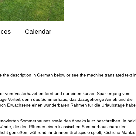
ices
Calendar
ee the description in German below or see the machine translated text i
ter vom Vesterhavet entfernt und nur einen kurzen Spaziergang vom
inzige Vorteil, denn das Sommerhaus, das dazugehörige Annek und die
auch Erwachsene einen wunderbaren Rahmen für die Urlaubstage habe
ut renovierten Sommerhauses sowie des Anneks kurz beschreiben. In bei
zwände, die den Räumen einen klassischen Sommerhauscharakter
cht genießen, während ihr drinnen Brettspiele spielt, köstliche Mahlze