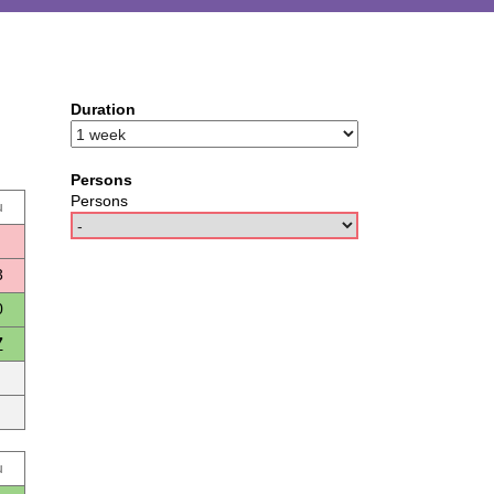
Duration
Persons
Persons
u
3
0
7
u