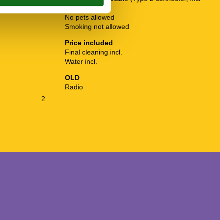
cable)
No pets allowed
Smoking not allowed
Price included
Final cleaning incl.
Water incl.
OLD
Radio
2