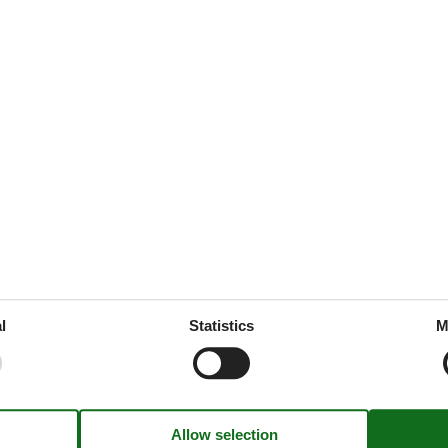
(2)
(0)
(0)
(0)
(0)
age.
l
Statistics
M
ing
Multimedia
g
Chromecast
ithout cooling
Danish TV
Unfort
Free Wi-Fi - Under 20 Mbit
German TV
Satellite dish