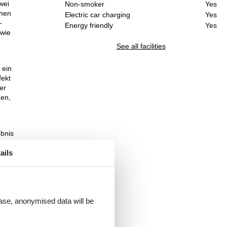
wei
Non-smoker
Yes
chen
Electric car charging
Yes
-
Energy friendly
Yes
owie
See all facilities
 ein
fekt
er
men,
bnis
am
ails
bt,
die
 case, anonymised data will be