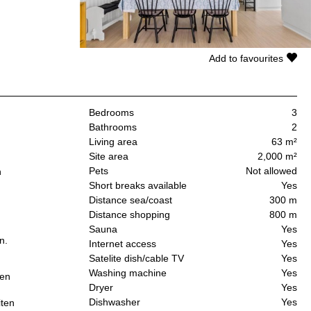
Add to favourites
Bedrooms
3
Bathrooms
2
Living area
63 m²
Site area
2,000 m²
Pets
Not allowed
n
Short breaks available
Yes
Distance sea/coast
300 m
Distance shopping
800 m
Sauna
Yes
n.
Internet access
Yes
Satelite dish/cable TV
Yes
Washing machine
Yes
den
Dryer
Yes
Dishwasher
Yes
iten