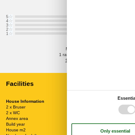
Last review from 18/07/2026
5
4
3
2
1
Comments
No ratings with comments in english
1 rating has comment in another langu
Facilities
Essentia
House Information
Energy / Heat
2 x Bruser
Electric heatin
2 x WC
Heat pump / W
Annex area
40 m²
Appliances
Build year
1974
Coffeemaker
House m2
63 m²
Cooker hood