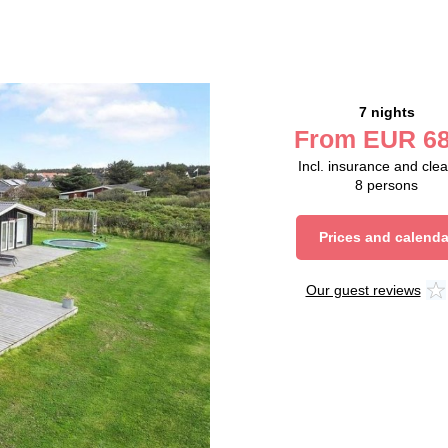
7 nights
From
EUR
68
Incl. insurance and cle
8
persons
Prices and calenda
Our guest reviews