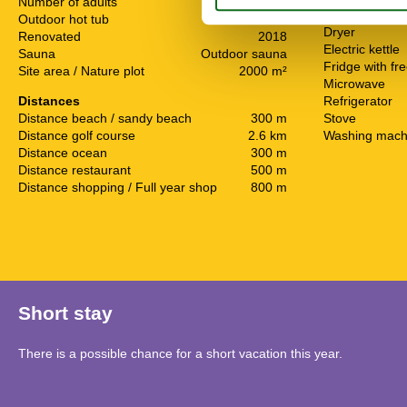
Number of adults
8
Dishwasher
Outdoor hot tub
Dryer
Renovated
2018
Electric kettle
Sauna
Outdoor sauna
Fridge with fr
Site area / Nature plot
2000 m²
Microwave
Distances
Refrigerator
Distance beach / sandy beach
300 m
Stove
Distance golf course
2.6 km
Washing mach
Distance ocean
300 m
Distance restaurant
500 m
Distance shopping / Full year shop
800 m
Short stay
There is a possible chance for a short vacation this year.