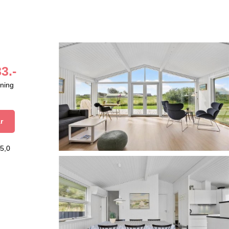
3.-
aning
r
5,0