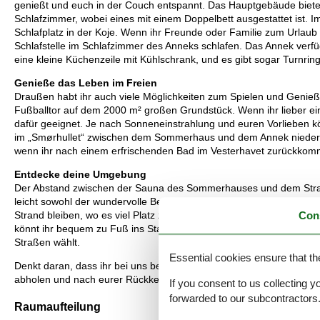
genießt und euch in der Couch entspannt. Das Hauptgebäude biete
Schlafzimmer, wobei eines mit einem Doppelbett ausgestattet ist. I
Schlafplatz in der Koje. Wenn ihr Freunde oder Familie zum Urlaub 
Schlafstelle im Schlafzimmer des Anneks schlafen. Das Annek ver
eine kleine Küchenzeile mit Kühlschrank, und es gibt sogar Turnrin
Genieße das Leben im Freien
Draußen habt ihr auch viele Möglichkeiten zum Spielen und Genieß
Fußballtor auf dem 2000 m² großen Grundstück. Wenn ihr lieber ein
dafür geeignet. Je nach Sonneneinstrahlung und euren Vorlieben k
im „Smørhullet“ zwischen dem Sommerhaus und dem Annek niederla
wenn ihr nach einem erfrischenden Bad im Vesterhavet zurückkom
Entdecke deine Umgebung
Der Abstand zwischen der Sauna des Sommerhauses und dem Strand
leicht sowohl der wundervolle Beginn als auch der Abschluss eines 
Con
Strand bleiben, wo es viel Platz zum Spielen, Strandspielen und En
könnt ihr bequem zu Fuß ins Stadtzentrum von Løkken gelangen – e
Straßen wählt.
Essential cookies ensure that th
Denkt daran, dass ihr bei uns bei Løkken jederzeit Handwagen, Hoch
abholen und nach eurer Rückkehr wieder zurückgeben.
If you consent to us collecting y
forwarded to our subcontractors
Raumaufteilung