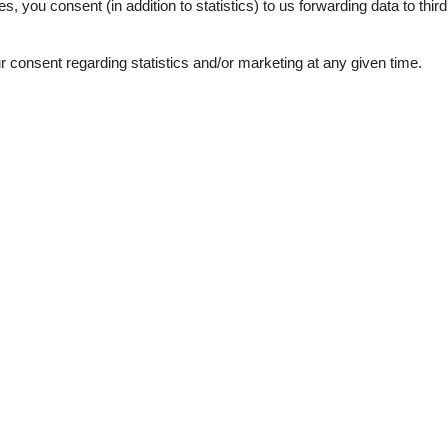
es, you consent (in addition to statistics) to us forwarding data to thir
consent regarding statistics and/or marketing at any given time.
Our guest reviews
5,0
See nearby objects