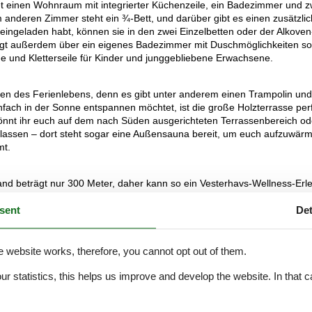
t einen Wohnraum mit integrierter Küchenzeile, ein Badezimmer und z
m anderen Zimmer steht ein ¾-Bett, und darüber gibt es einen zusätzli
eingeladen habt, können sie in den zwei Einzelbetten oder der Alkoven
fügt außerdem über ein eigenes Badezimmer mit Duschmöglichkeiten s
ge und Kletterseile für Kinder und junggebliebene Erwachsene.
en des Ferienlebens, denn es gibt unter anderem einen Trampolin und
fach in der Sonne entspannen möchtet, ist die große Holzterrasse per
önnt ihr euch auf dem nach Süden ausgerichteten Terrassenbereich od
ssen – dort steht sogar eine Außensauna bereit, um euch aufzuwär
mt.
 beträgt nur 300 Meter, daher kann so ein Vesterhavs-Wellness-Erle
Urlaubstages sein. Wenn ihr nicht in die Sauna müsst, könnt ihr auch 
sent
Det
tspannen gibt. Wenn ihr Lust auf ein Eis oder einen Shoppingausflug ha
gal, ob ihr entlang der Küste wandert oder den direkteren Weg durch 
e website works, therefore, you cannot opt out of them.
stühle und Kinderbetten ausleihen könnt. Ihr könnt sie direkt im Büro
our statistics, this helps us improve and develop the website. In that
.