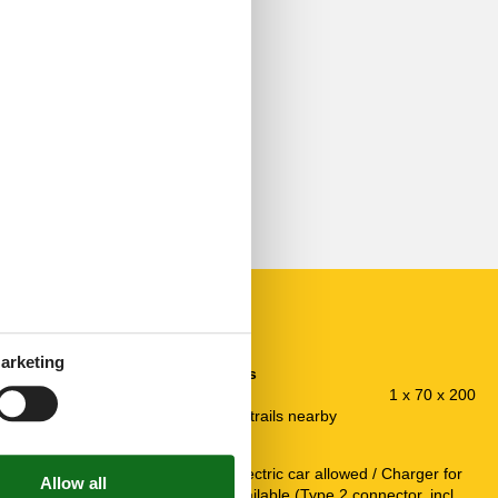
arketing
Miscellaneous
Bunk bed
1 x 70 x 200
unately no TV2
Marked hiking trails nearby
Rules
Charging of electric car allowed / Charger for
electric car available (Type 2 connector, incl