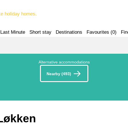
te holiday homes.
Last Minute
Short stay
Destinations
Favourites (
0
)
Fin
Alternative accommodations
Nearby (493)
 Løkken