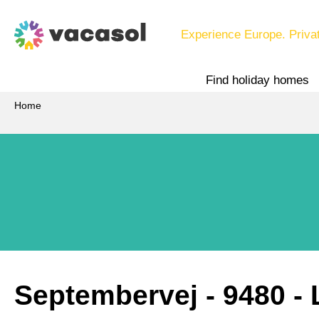
Experience Europe. Priva
Find holiday homes
Home
Septembervej
 - 9480
 -