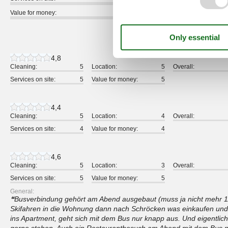
Value for money:
5 external reviews
4,8
Cleaning:
5
Location:
5
Overall:
Services on site:
5
Value for money:
5
4,4
Cleaning:
5
Location:
4
Overall:
Services on site:
4
Value for money:
4
4,6
Cleaning:
5
Location:
3
Overall:
Services on site:
5
Value for money:
5
General:
Busverbindung gehört am Abend ausgebaut (muss ja nicht mehr 1/
Skifahren in die Wohnung dann nach Schröcken was einkaufen und
ins Apartment, geht sich mit dem Bus nur knapp aus. Und eigentlich