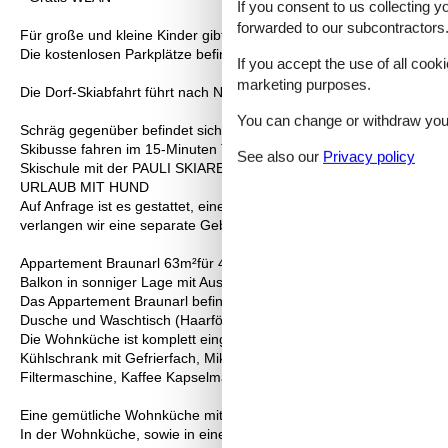
If you consent to us collecting y
forwarded to our subcontractors
Für große und kleine Kinder gibt es zahlreiche Möglichkeiten, sich
Die kostenlosen Parkplätze befinden sich direkt beim Haus Rothorn
If you accept the use of all cooki
marketing purposes.
Die Dorf-Skiabfahrt führt nach Nesslegg und somit bis fast vor die 
You can change or withdraw your 
Schräg gegenüber befindet sich die Skibushaltestelle, von wo aus 
Skibusse fahren im 15-Minuten Takt. Der Einstieg ins Skigebiet Ski A
See also our
Privacy policy
Skischule mit der PAULI SKIARENA, der Sportshop mit Skiverleih 
URLAUB MIT HUND
Auf Anfrage ist es gestattet, einen Hund mitzubringen. Zwei oder 
verlangen wir eine separate Gebühr für den Hund.
Appartement Braunarl 63m²für 4 Personen
Balkon in sonniger Lage mit Aussicht auf das Bergpanorama
Das Appartement Braunarl befindet sich im 2. Obergeschoss und ve
Dusche und Waschtisch (Haarföhn ist vorhanden), separates WC.
Die Wohnküche ist komplett eingerichtet:
Kühlschrank mit Gefrierfach, Mikrowelle, Cerankochfeld (4 Platten)
Filtermaschine, Kaffee Kapselmaschine (Caffissimo), Mixer, Rührst
Eine gemütliche Wohnküche mit Sofa, sowie Zugang zum Balkon.
In der Wohnküche, sowie in einem der Schlafzimmer gibt es einen 