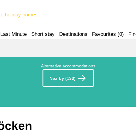
te holiday homes.
Last Minute
Short stay
Destinations
Favourites (
0
)
Fin
Alternative accommodations
Nearby (133)
röcken