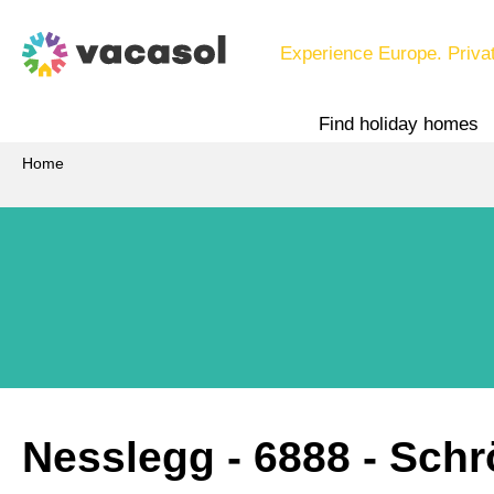
Experience Europe. Priva
Find holiday homes
Home
Nesslegg
 - 6888
 - Sch