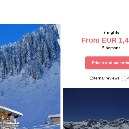
7 nights
From
EUR
1,4
5
persons
Prices and calenda
External reviews