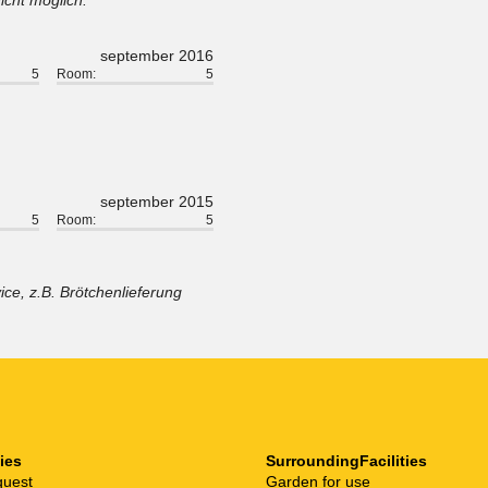
icht möglich.
september 2016
5
Room:
5
september 2015
5
Room:
5
ce, z.B. Brötchenlieferung
ties
SurroundingFacilities
quest
Garden for use