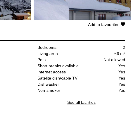
Add to favourites
Bedrooms
2
Living area
66 m²
Pets
Not allowed
Short breaks available
Yes
Internet access
Yes
n
Satelite dish/cable TV
Yes
Dishwasher
Yes
Non-smoker
Yes
See all facilities
n