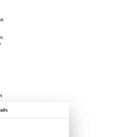
ft
t,
m
et
ails