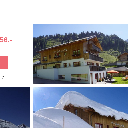
56.-
r
4,7