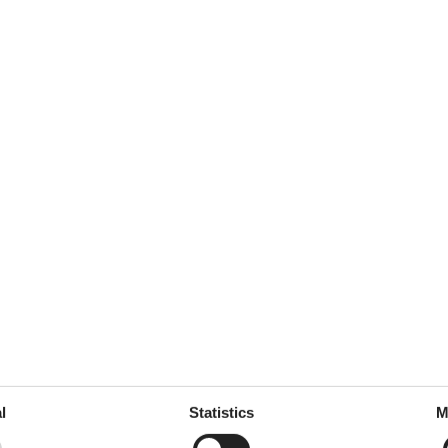
gen vorhanden.
External reviews
4,7
eviews
See nearby objects
5,0
4,3
4,9
l
Statistics
M
4,8
4,7