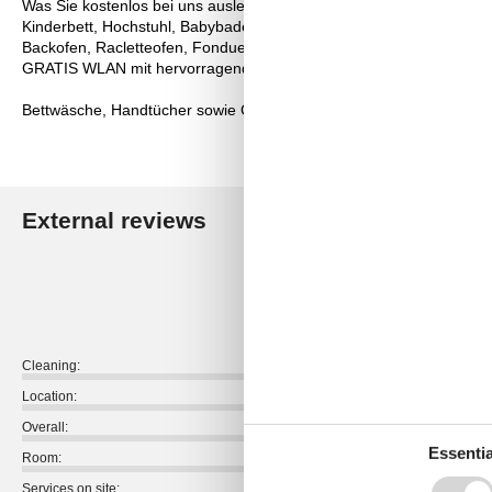
Was Sie kostenlos bei uns ausleihen können:
Kinderbett, Hochstuhl, Babybadewanne,
Backofen, Racletteofen, Fondue-Set
GRATIS WLAN mit hervorragendem Empfang in allen Räumen!
Bettwäsche, Handtücher sowie Geschirrtücher sind in den Wohnun
External reviews
Our guest r
4,7
Cleaning:
Location:
Overall:
Essentia
Room:
Services on site: