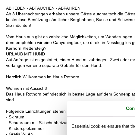
ABHEBEN - ABTAUCHEN - ABFAHREN
Ab 3 Übernachtungen erhalten unsere Gäste automaitsch die Gäste
kostenlose Benützung sämtlicher Bergbahnen, Busse und Schwimmb
Sie möchten!
Vom Haus aus gibt es zahlreiche Möglichkeiten, um Wanderungen 
dem empfehlen wir eine Canyoningtour, die direkt in Nesslegg los g
Karhorn Klettersteig?
URLAUB MIT HUND
Auf Anfrage ist es gestattet, einen Hund mitzubringen. Zwei oder 
verlangen wir eine separate Gebühr für den Hund.
Herzlich Willkommen im Haus Rothorn
Wohnen mit Aussicht!
Das Haus Rothorn befindet sich in bester Lage auf dem Sonnenplat
sind.
Con
Folgende Einrichtungen stehen unseren Gästen zur Verfügung:
- Skiraum
- Schuhraum mit Skischuhheizung
Essential cookies ensure that th
- Kinderspielzimmer
- Gratis WLAN