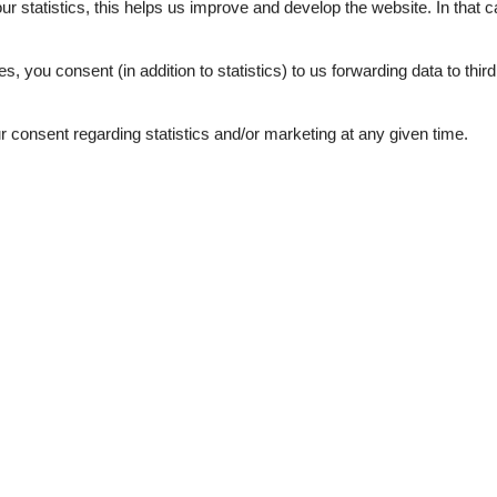
our statistics, this helps us improve and develop the website. In that
.
 im Schnee rund ums Haus so richtig auszutoben!
.
es, you consent (in addition to statistics) to us forwarding data to thir
Haustüre!
consent regarding statistics and/or marketing at any given time.
Sie bequem in 5 Minuten das Skigebiet Warth-Schröcken erreichen. Die
rlberg ist beim Salober. Dort befindet sich an der Talstation auch die
sowie Restaurants mit großen Sonnenterrassen
mehr Hunde in einer Wohnung jedoch sind NICHT gestattet. Pro Nacht
rfügt über 2 getrennte Schlafzimmer mit Doppelbetten, Badezimmer mi
, Geschirrspülmaschine, Toaster, Wasser- und Eierkocher, Kaffee-
ab, sowie ausreichend Geschirr, Gläser, Kochtöpfe und Pfannen.
Sat-TV