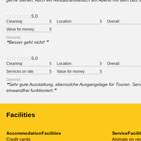
gerne stehen. Auch ein Restaurantbesuch am Abend mit dem Bus n
5,0
Cleaning:
5
Location:
5
Overall:
Value for money:
5
General:
Besser geht nicht!
5,0
Cleaning:
5
Location:
5
Overall:
Services on site:
5
Value for money:
5
General:
Sehr gute Ausstattung, ebensolche Ausgangslage für Touren. Servi
einwandfrei funktioniert.
Facilities
AccommodationFacilities
ServiceFacili
Credit cards
Animals on re