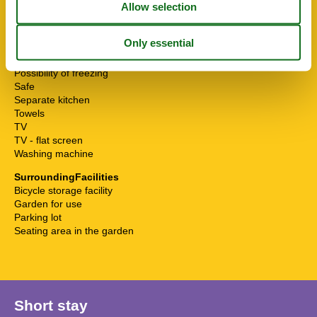
Multiple bedrooms
Non-smokers
Panoramic view
Pets allowed or on request
Pillow
Possibility of freezing
Safe
Separate kitchen
Towels
TV
TV - flat screen
Washing machine
SurroundingFacilities
Bicycle storage facility
Garden for use
Parking lot
Seating area in the garden
Short stay