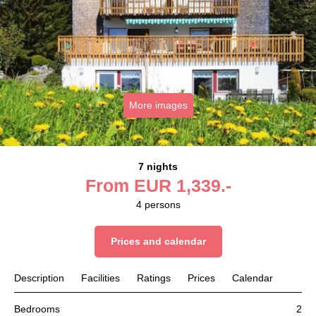
More images
7 nights
From
EUR
1,339.-
4
persons
Prices and calendar
Description
Facilities
Ratings
Prices
Calendar
Bedrooms
2