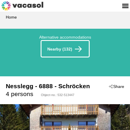
Home
Alternative accommodations
Nearby (132)
Nesslegg
 - 6888
 - Schröcken
Share
4 persons
Object-no.:
532-513447