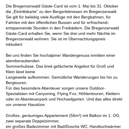
Die Bregenzerwald Gäste-Card ist vom 1. Mai bis 31. Oktober
die „Eintrittskarte“ zu den Bergerlebnissen im Bregenzerwald.
Sie gilt für beliebig viele Ausflüge mit den Bergbahnen, für
Fahrten mit den öffentlichen Bussen und für erfrischend-
entspannende Stunden in den Freibädern. Die Bregenzerwald
Gäste-Card erhalten Sie, wenn Sie drei und mehr Nächte im
Bregenzerwald wohnen. Sie ist im Übernachtungspreis
inkludiert.
Bei uns finden Sie hochalpiner Wandergenuss inmitten einer
atemberaubenden
Sommerkulisse. Das breit gefächerte Angebot für Groß und
Klein lässt keine
Langeweile aufkommen. Gemütliche Wanderungen bis hin zu
Bergtouren.
Für das besondere Abenteuer sorgen unsere Outdoor-
Spezialisten mit Canyoning, Flying Fox, Höhlentouren, Klettern
oder im Abenteuerpark und Hochseilgarten. Und das alles direkt
vor unserer Haustüre.
Großes, geräumiges Appartement (56m²) mit Balkon im 1. OG,
zwei separate Doppelzimmer,
ein großes Badezimmer mit Bad/Dusche WC, Handtuchwärmer