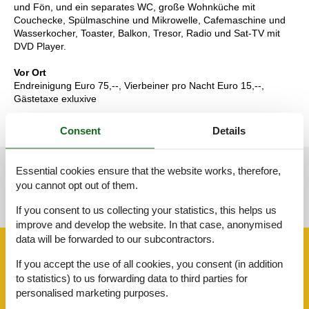
und Fön, und ein separates WC, große Wohnküche mit
Couchecke, Spülmaschine und Mikrowelle, Cafemaschine und
Wasserkocher, Toaster, Balkon, Tresor, Radio und Sat-TV mit
DVD Player.
Vor Ort
Endreinigung Euro 75,--, Vierbeiner pro Nacht Euro 15,--,
Gästetaxe exluxive
Consent
Details
Essential cookies ensure that the website works, therefore,
See nearby objects
you cannot opt out of them.
See the course of the sun around the object
😎
If you consent to us collecting your statistics, this helps us
improve and develop the website. In that case, anonymised
data will be forwarded to our subcontractors.
Facilities
If you accept the use of all cookies, you consent (in addition
to statistics) to us forwarding data to third parties for
personalised marketing purposes.
AccommodationFacilities
Allergy friendly