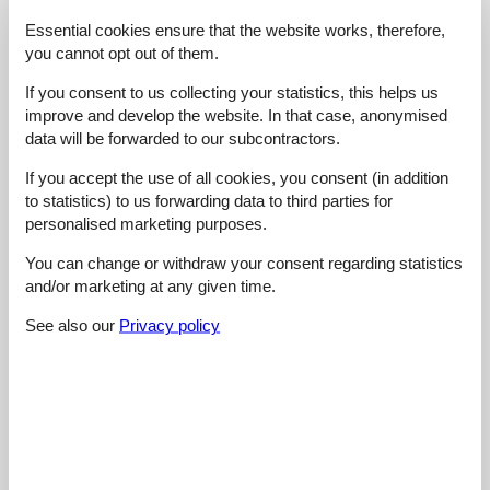
4,8
Essential cookies ensure that the website works, therefore,
you cannot opt out of them.
Cleaning:
5,0
If you consent to us collecting your statistics, this helps us
Location:
5,0
improve and develop the website. In that case, anonymised
Overall:
5,0
data will be forwarded to our subcontractors.
Room:
5,0
If you accept the use of all cookies, you consent (in addition
Services on site:
5,0
to statistics) to us forwarding data to third parties for
personalised marketing purposes.
Value for money:
4,0
You can change or withdraw your consent regarding statistics
1 external review
and/or marketing at any given time.
4,8
februar 2025
See also our
Privacy policy
Cleaning:
5
Location:
5
Overall:
5
Room:
5
Services on site:
5
Value for money:
4
See nearby objects