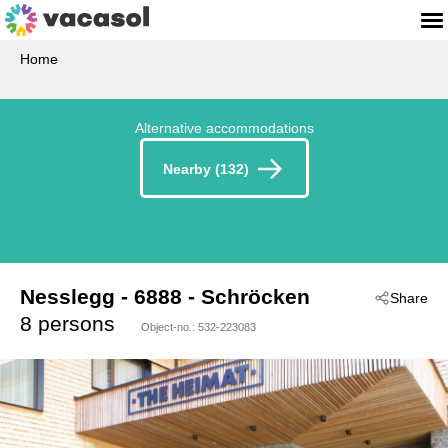
Home
Alternative accommodations
Nearby (132)
Nesslegg
 - 6888
 - Schröcken
Share
8 persons
Object-no.:
532-223083