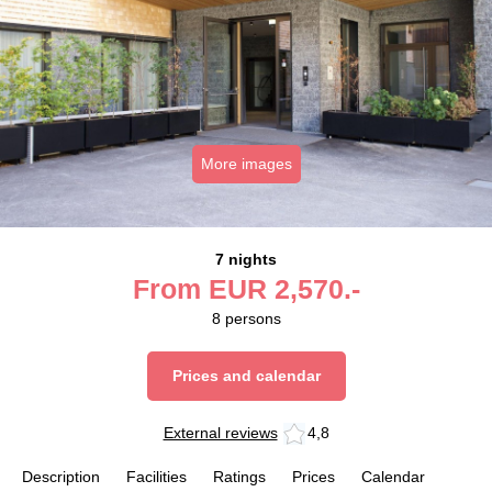
More images
7 nights
From
EUR
2,570.-
8
persons
Prices and calendar
External reviews
4,8
Description
Facilities
Ratings
Prices
Calendar