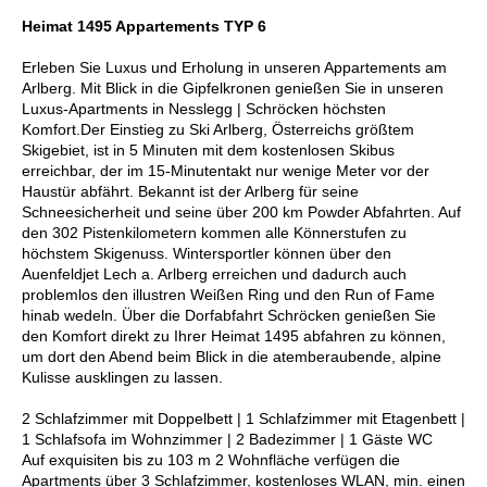
Heimat 1495 Appartements TYP 6
Erleben Sie Luxus und Erholung in unseren Appartements am
Arlberg. Mit Blick in die Gipfelkronen genießen Sie in unseren
Luxus-Apartments in Nesslegg | Schröcken höchsten
Komfort.Der Einstieg zu Ski Arlberg, Österreichs größtem
Skigebiet, ist in 5 Minuten mit dem kostenlosen Skibus
erreichbar, der im 15-Minutentakt nur wenige Meter vor der
Haustür abfährt. Bekannt ist der Arlberg für seine
Schneesicherheit und seine über 200 km Powder Abfahrten. Auf
den 302 Pistenkilometern kommen alle Könnerstufen zu
höchstem Skigenuss. Wintersportler können über den
Auenfeldjet Lech a. Arlberg erreichen und dadurch auch
problemlos den illustren Weißen Ring und den Run of Fame
hinab wedeln. Über die Dorfabfahrt Schröcken genießen Sie
den Komfort direkt zu Ihrer Heimat 1495 abfahren zu können,
um dort den Abend beim Blick in die atemberaubende, alpine
Kulisse ausklingen zu lassen.
2 Schlafzimmer mit Doppelbett | 1 Schlafzimmer mit Etagenbett |
1 Schlafsofa im Wohnzimmer | 2 Badezimmer | 1 Gäste WC
Auf exquisiten bis zu 103 m 2 Wohnfläche verfügen die
Apartments über 3 Schlafzimmer, kostenloses WLAN, min. einen