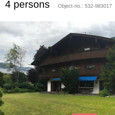
4 persons
Object-no.:
532-983017