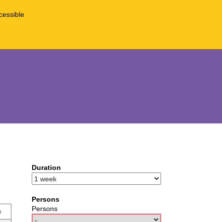
cessible
Duration
Persons
Persons
u