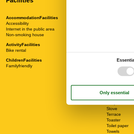
Facilities
AccommodationFacilities
ServiceFacili
Accessibility
Animals on re
Internet in the public area
Bedding
Non-smoking house
Bedroom
Cable / Sat
ActivityFacilities
Coffee machi
Bike rental
Combined livi
Fridge
Essentia
ChildrenFacilities
Internet - WiFi
Familyfriendly
Non-smokers
Pets allowed o
Possibility of 
Sea view
Seating group
Separate kitc
Soap
Stove
Terrace
Toaster
Toilet paper
Towels