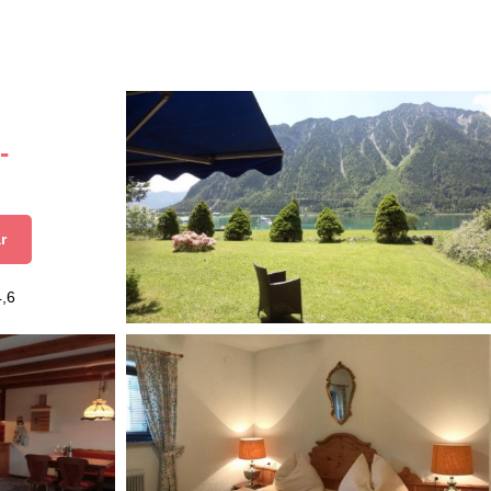
-
r
4,6