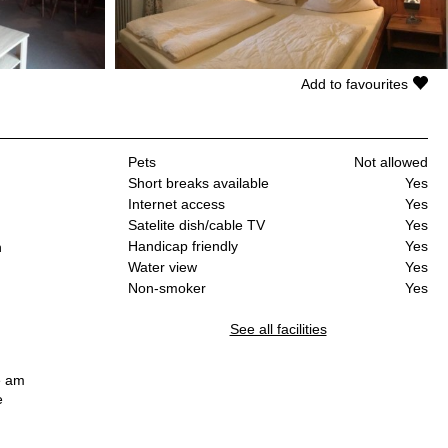
Add to favourites
Pets
Not allowed
Short breaks available
Yes
Internet access
Yes
Satelite dish/cable TV
Yes
Handicap friendly
Yes
n
Water view
Yes
Non-smoker
Yes
See all facilities
e am
se