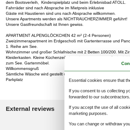
dem Bootsverleih, Kinderspielplatz und beim Erlebnisbad ATOLL.
Fahrräder sind nach Absprache im Mietpreis inklusive
Gäste mit Haustieren sind uns nach Absprache willkommen.
Unsere Apartments werden als NICHTRAUCHERZIMMER geführt!
Unsere Gastfreundschaft ist Ihnen gewiss.
APARTMENT ALPENGLÖCKCHEN 42 m² (2-4 Personen)
Zweizimmerapartment im Erdgeschoß mit Gartenterrasse und Pan
1. Reihe am See.
Wohnzimmer und großer Schlafnische mit 2 Betten 100/200. Mit Zir
Kleiderkasten. Kleine Küchenzeile komplett ausgestattet. Bad mit 
zum See. Gartenmöbel.
Con
Willkommensgruß
Sämtliche Wäsche wird gestellt und ist bezugsfertig.
Parkplatz
Essential cookies ensure that th
If you consent to us collecting y
forwarded to our subcontractors
If you accept the use of all cooki
External reviews
Our guest r
marketing purposes.
4,6
You can change or withdraw your 