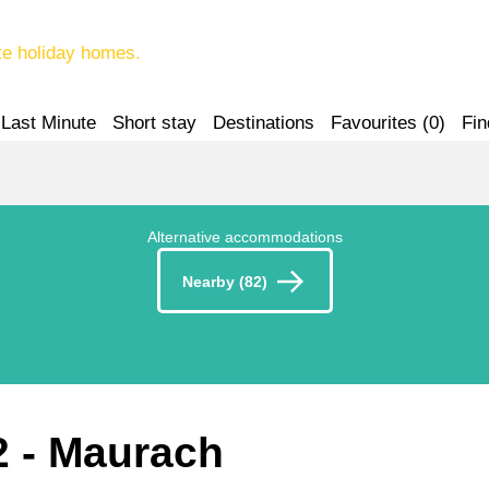
te holiday homes.
Last Minute
Short stay
Destinations
Favourites (
0
)
Fin
Alternative accommodations
Nearby (82)
2
 - Maurach