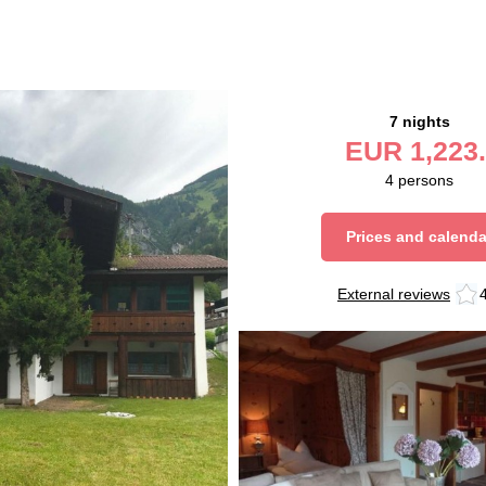
7 nights
EUR
1,223.
4
persons
Prices and calenda
External reviews