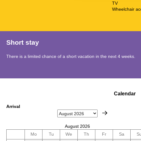
TV
Wheelchair ac
Short stay
There is a limited chance of a short vacation in the next 4 weeks.
Calendar
Arrival
August 2026
Mo
Tu
We
Th
Fr
Sa
S