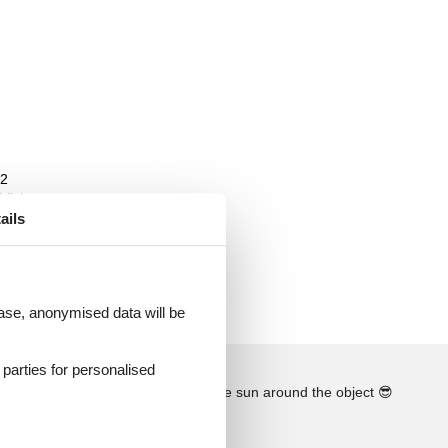
 2
blick
ails
 case, anonymised data will be
d parties for personalised
See the course of the sun around the object
😎