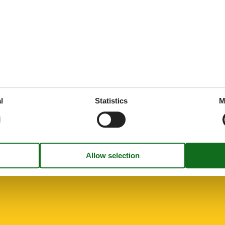
ties
SurroundingFacilities
quest
Garden for use
Parking lot
ne
ng/bedroom
l
Statistics
M
r on request
freezing
hen