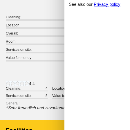
See also our
Privacy policy
Cleaning:
Location:
Overall:
Room:
Services on site:
Value for money:
1 external review
4,4
Cleaning:
4
Location:
5
Overall:
Services on site:
5
Value for money:
4
General:
Sehr freundlich und zuvorkommender Vermieter. Hat uns sehr gut