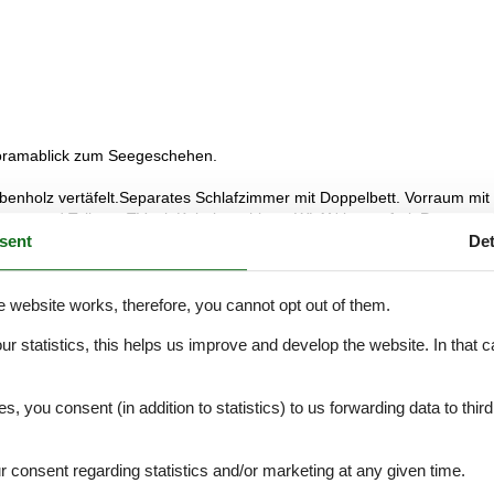
oramablick zum Seegeschehen.
benholz vertäfelt.Separates Schlafzimmer mit Doppelbett. Vorraum mit
Wanne und Toilette. TV mit Kabelanschluss. WLAN kostenfrei. Panorama
sent
Det
e website works, therefore, you cannot opt out of them.
our statistics, this helps us improve and develop the website. In that
.
es, you consent (in addition to statistics) to us forwarding data to thir
External reviews
4,6
eviews
See nearby objects
consent regarding statistics and/or marketing at any given time.