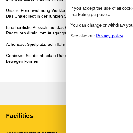
If you accept the use of all cooki
Unsere Ferienwohnung Vierklee ist großzügig gebaut mit 85m² und
marketing purposes.
Das Chalet liegt in der ruhigen Siedlung „Lärchenwiese“ und ist 
You can change or withdraw your 
Eine herrliche Aussicht auf das Rofan-Gebirge erwartet Sie von d
Radtouren direkt vom Ausgangspunkt des Chalet Vierklee.
See also our
Privacy policy
Achensee, Spielplatz, Schifffahrt, Zahnradbahn, Traktormuseum in
Genießen Sie die absolute Ruhelage am Rande des Naturschutzgebiet
bewegen können!
Facilities