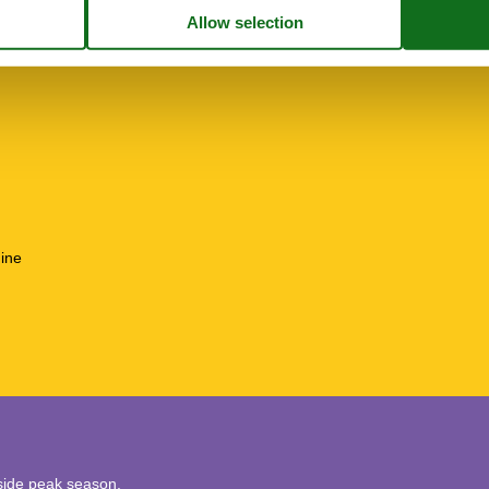
hen
ine
utside peak season.