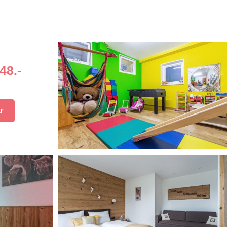
48.-
r