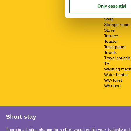
Seating group
Separate kitc
Shower/toilet
Soap
Storage room
Stove
Terrace
Toaster
Toilet paper
Towels
Travel cot/crib
TV
Washing mach
Water heater
WC-Toilet
Whirlpool
Short stay
There is a limited chance for a short vacation this year, typically o