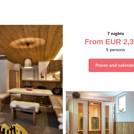
7 nights
From
EUR
2,3
5
persons
Prices and calenda