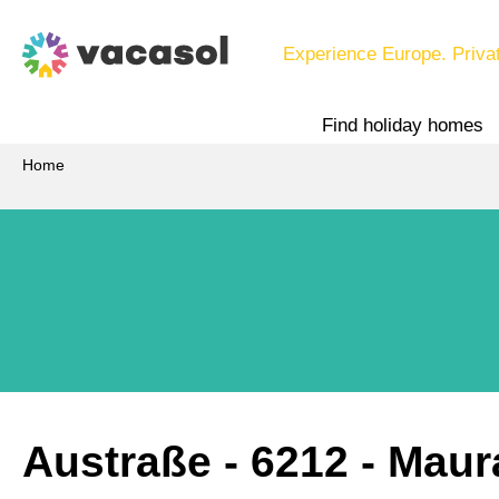
Experience Europe. Priva
Find holiday homes
Home
Austraße
 - 6212
 - Mau