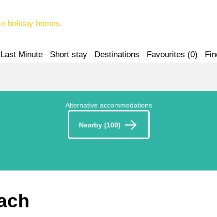
te holiday homes.
Last Minute
Short stay
Destinations
Favourites (
0
)
Fin
Alternative accommodations
Nearby (100)
rach