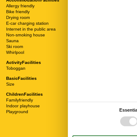
AccommodationFacilities
ServiceFacili
Allergy friendly
Animals not a
Bike friendly
Bad/WC
Drying room
Balcony
E-car charging station
Bedding
Internet in the public area
Cable / Sat
Non-smoking house
Coffee machi
Sauna
Dishwasher
Ski room
Dryer
Whirlpool
Extractor hoo
Fridge
ActivityFacilities
Hair dryer
Toboggan
Heater
High chair
BasicFacilities
Internet - WiFi
Size
85 m²
Mikrowelle
Mountain view
ChildrenFacilities
Multiple bedr
Familyfriendly
Non-smokers
Indoor playhouse
Essentia
On the ground
Playground
Oven
Radio
Running water
Safe