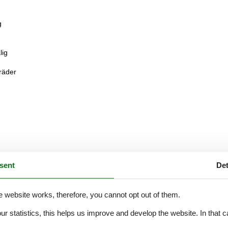
g
lig
räder
sent
Det
e website works, therefore, you cannot opt out of them.
our statistics, this helps us improve and develop the website. In that
.