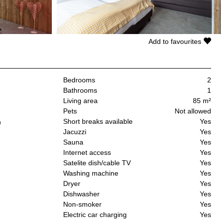
Add to favourites
Bedrooms
2
Bathrooms
1
Living area
85 m²
Pets
Not allowed
Short breaks available
Yes
n
Jacuzzi
Yes
Sauna
Yes
Internet access
Yes
Satelite dish/cable TV
Yes
Washing machine
Yes
Dryer
Yes
Dishwasher
Yes
Non-smoker
Yes
Electric car charging
Yes