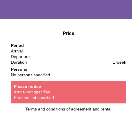
Price
Period
Arrival
Departure
Duration
1 week
Persons
No persons specified
Please notice
Arrival not specified.
Persons not specified.
Terms and conditions of agreement and rental