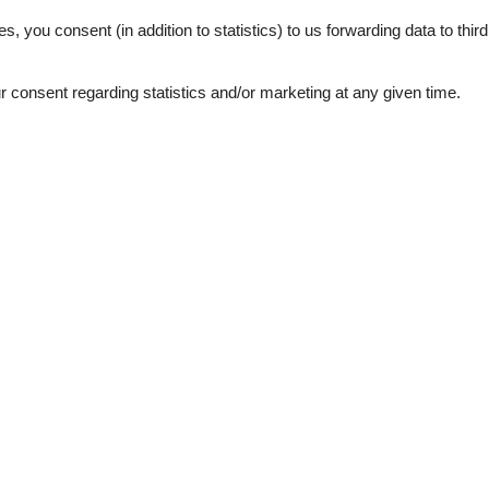
es, you consent (in addition to statistics) to us forwarding data to thir
 ebenerdig!
etwa 8 Gehminuten vom Ortskern Maurach und vom Achensee entfernt.
consent regarding statistics and/or marketing at any given time.
er jeweils 55m² großen Dachterrasse! Freuen Sie sich auf Wanderungen
 der Nähe.
es Karwendel und freuen sie sich mit Ihren Kindern die sich hier frei
See nearby objects