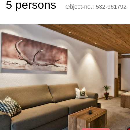
5 persons
Object-no.:
532-961792