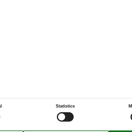
ties
SurroundingFacilities
llowed
Bicycle storage facility
Garden for use
Parking lot
ne
d
ooms
l
Statistics
M