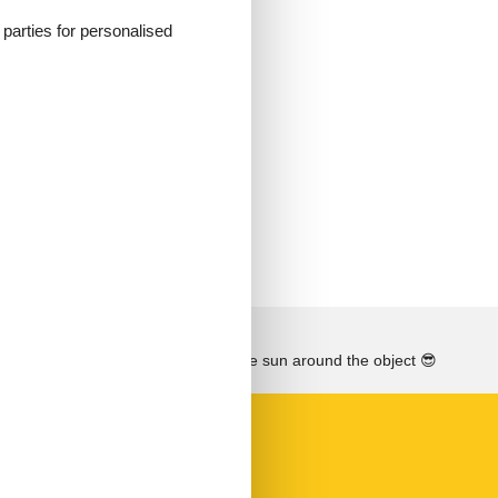
d parties for personalised
 oder
See the course of the sun around the object
😎