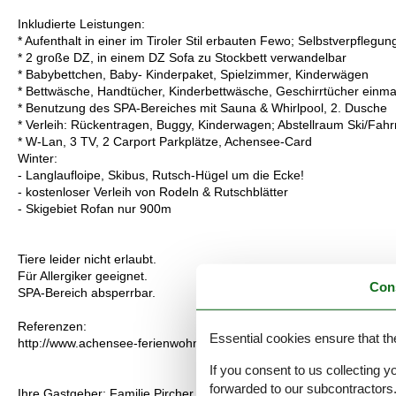
Inkludierte Leistungen:
* Aufenthalt in einer im Tiroler Stil erbauten Fewo; Selbstverpflegun
* 2 große DZ, in einem DZ Sofa zu Stockbett verwandelbar
* Babybettchen, Baby- Kinderpaket, Spielzimmer, Kinderwägen
* Bettwäsche, Handtücher, Kinderbettwäsche, Geschirrtücher einma
* Benutzung des SPA-Bereiches mit Sauna & Whirlpool, 2. Dusche
* Verleih: Rückentragen, Buggy, Kinderwagen; Abstellraum Ski/Fahr
* W-Lan, 3 TV, 2 Carport Parkplätze, Achensee-Card
Winter:
- Langlaufloipe, Skibus, Rutsch-Hügel um die Ecke!
- kostenloser Verleih von Rodeln & Rutschblätter
- Skigebiet Rofan nur 900m
Tiere leider nicht erlaubt.
Für Allergiker geeignet.
Con
SPA-Bereich absperrbar.
Referenzen:
Essential cookies ensure that th
http://www.achensee-ferienwohnung.at/kontakt/gastebuch/
If you consent to us collecting y
forwarded to our subcontractors
Ihre Gastgeber: Familie Pircher