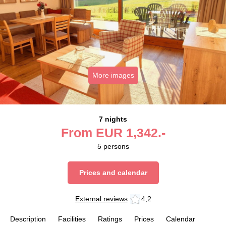
More images
7 nights
From
EUR
1,342.-
5
persons
Prices and calendar
External reviews
4,2
Description
Facilities
Ratings
Prices
Calendar