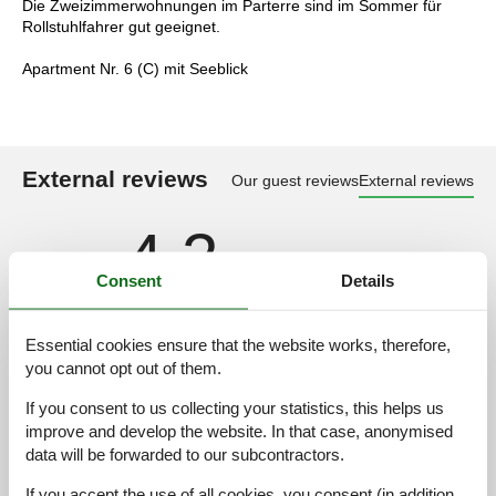
Die Zweizimmerwohnungen im Parterre sind im Sommer für
Rollstuhlfahrer gut geeignet.
Apartment Nr. 6 (C) mit Seeblick
External reviews
Our guest reviews
External reviews
4,2
Consent
Details
Cleaning:
4,0
Essential cookies ensure that the website works, therefore,
Location:
4,0
you cannot opt out of them.
Overall:
4,4
If you consent to us collecting your statistics, this helps us
Room:
4,4
improve and develop the website. In that case, anonymised
Services on site:
4,4
data will be forwarded to our subcontractors.
Value for money:
4,0
If you accept the use of all cookies, you consent (in addition