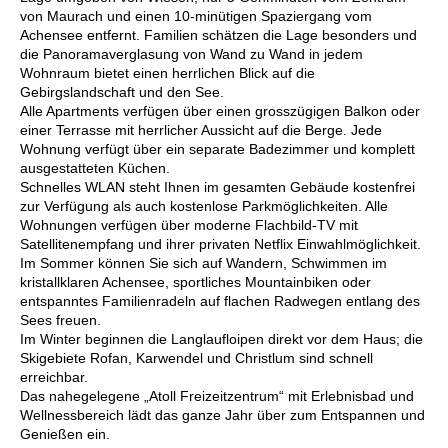
von Maurach und einen 10-minütigen Spaziergang vom
Achensee entfernt. Familien schätzen die Lage besonders und
die Panoramaverglasung von Wand zu Wand in jedem
Wohnraum bietet einen herrlichen Blick auf die
Gebirgslandschaft und den See.
Alle Apartments verfügen über einen grosszügigen Balkon oder
einer Terrasse mit herrlicher Aussicht auf die Berge. Jede
Wohnung verfügt über ein separate Badezimmer und komplett
ausgestatteten Küchen.
Schnelles WLAN steht Ihnen im gesamten Gebäude kostenfrei
zur Verfügung als auch kostenlose Parkmöglichkeiten. Alle
Wohnungen verfügen über moderne Flachbild-TV mit
Satellitenempfang und ihrer privaten Netflix Einwahlmöglichkeit.
Im Sommer können Sie sich auf Wandern, Schwimmen im
kristallklaren Achensee, sportliches Mountainbiken oder
entspanntes Familienradeln auf flachen Radwegen entlang des
Sees freuen.
Im Winter beginnen die Langlaufloipen direkt vor dem Haus; die
Skigebiete Rofan, Karwendel und Christlum sind schnell
erreichbar.
Das nahegelegene „Atoll Freizeitzentrum“ mit Erlebnisbad und
Wellnessbereich lädt das ganze Jahr über zum Entspannen und
Genießen ein.