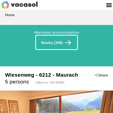
Home
Alternative accommodations
Nearby (106)
Wiesenweg
 - 6212
 - Maurach
Share
5 persons
Object-no.:
532-953081