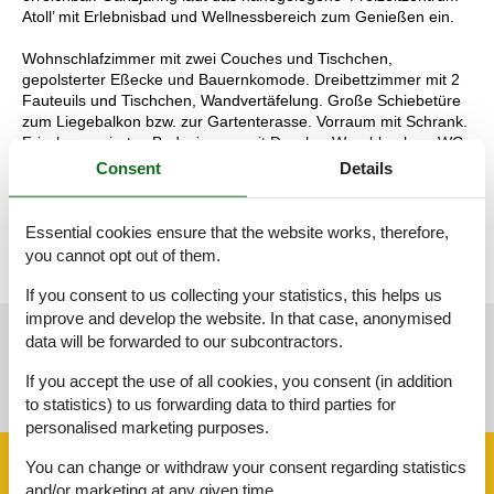
Atoll’ mit Erlebnisbad und Wellnessbereich zum Genießen ein.
Wohnschlafzimmer mit zwei Couches und Tischchen,
gepolsterter Eßecke und Bauernkomode. Dreibettzimmer mit 2
Fauteuils und Tischchen, Wandvertäfelung. Große Schiebetüre
zum Liegebalkon bzw. zur Gartenterasse. Vorraum mit Schrank.
Frisch renoviertes Badezimmer mit Dusche, Waschbecken, WC
und Heizstrahler. Separate Küche mit 3-Platten-Herd,
Consent
Details
Kühlschrank, Geschirrspülmaschine, Mikrowellenherd,
Dunstabzug, kompl. Geschirr, Kaffeemaschine. Farb-TV, Safe,
Internetanschluss. Haustiere sind nicht erlaubt!
Essential cookies ensure that the website works, therefore,
you cannot opt out of them.
If you consent to us collecting your statistics, this helps us
improve and develop the website. In that case, anonymised
data will be forwarded to our subcontractors.
See nearby objects
If you accept the use of all cookies, you consent (in addition
See the course of the sun around the object
😎
to statistics) to us forwarding data to third parties for
personalised marketing purposes.
You can change or withdraw your consent regarding statistics
Facilities
and/or marketing at any given time.