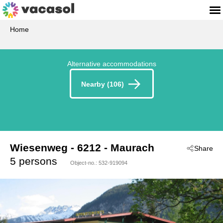
Home
Alternative accommodations
Nearby (106)
Wiesenweg
 - 6212
 - Maurach
Share
5 persons
Object-no.:
532-919094