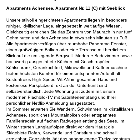
Apartments Achensee, Apartment Nr. 11 (C) mit Seeblick
Unsere stilvoll eingerichteten Apartments liegen in besonders
ruhiger, idyllischer Lage, eingebettet in weitläufige Wiesen.
Gleichzeitig erreichen Sie das Zentrum von Maurach in nur fünf
Gehminuten und den Achensee in etwa zehn Minuten zu Fuß.
Alle Apartments verfügen über raumhohe Panorama Fenster,
einen großzügigen Balkon oder eine Terrasse mit herrlichem
Blick auf die umliegende Bergwelt. Moderne Badezimmer sowie
hochwertig ausgestattete Küchen mit Geschirrspüler,
Kühlschrank, Cerankochfeld, Mikrowelle und Kaffeemaschine
bieten höchsten Komfort für einen entspannten Aufenthalt.
Kostenfreies High-Speed-WLAN im gesamten Haus und
kostenlose Parkplätze direkt an der Unterkunft sind
selbstverständlich. Jede Wohnung ist zudem mit einem
modernen Flachbild-TV mit Satellitenempfang und Ihrer
persönlicher Netflix-Anmeldung ausgestattet.
Im Sommer erwarten Sie Wandern, Schwimmen im kristallklaren
Achensee, sportliches Mountainbiken oder entspanntes
Familienradeln auf flachen Radwegen entlang des Sees. Im
Winter starten Langlaufloipen direkt vor dem Haus; die
Skigebiete Rofan, Karwendel und Christlum sind schnell
erreichbar. Ganzjährig lädt das nahegelegene ‘Freizeitzentrum