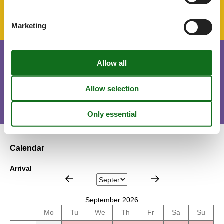
Parking lot
Marketing
Short stay
There is a limited chance for a short vacation this year, typically
outside peak season.
Calendar
Arrival
September 2026
Mo
Tu
We
Th
Fr
Sa
Su