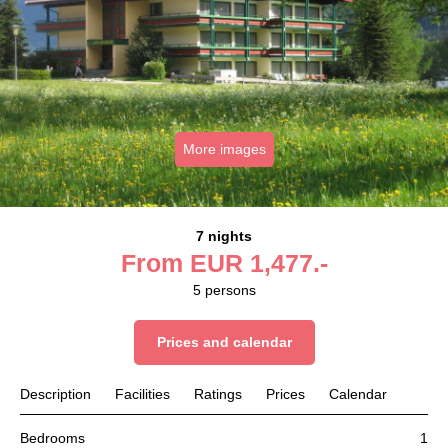
More images
7 nights
From
EUR
1,477.-
5
persons
Prices and calendar
Description
Facilities
Ratings
Prices
Calendar
Bedrooms
1