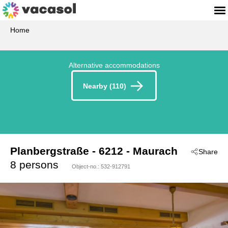
Home
Alternative accommodations
Nearby (110)
Planbergstraße
 - 6212
 - Maurach
Share
8 persons
Object-no.:
532-912791