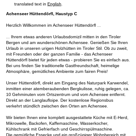
translated text in
English
.
Achenseer Hüttendörfl, Haustyp C
Herzlich Willkommen im Achenseer Hüttendörfl ...
... Ihrem etwas anderen Urlaubsdomizil mitten in den Tiroler
Bergen und am wunderschönen Achensee. Genießen Sie Ihren
Urlaub in unseren urigen Holzhütten im Tiroler Stil. Ob zu zweit,
mit Freunden oder der ganzen Familie - das Achenseer
Hüttendörfl bietet für jeden etwas - probieren Sie es einfach aus.
Bei uns finden Sie traditionelle Gastfreundschaft, heimelige
Atmosphäre, gemütliches Ambiente zum fairen Preis!
Unser Hüttendörfl, direkt am Eingang des Naturpark Karwendel,
inmitten einer atemberaubenden Bergkulisse, ruhig gelegen, ca.
10 Gehminuten vom Ortszentrum und vom Achensee entfernt.
Direkt an der Langlaufloipe. Der kostenlose Regionsbus
verkehrt stündlich zwischen den Orten am Achensee.
Wir bieten Ihnen eine komplett ausgestattete Küche mit E-Herd,
Mikrowelle, Backofen, Kaffemaschine, Wasserkocher,
Kühlschrank mit Gefrierfach und Geschirrspülmaschine.
Die gemütliche Essecke und ein großzügiger Wohnbereich mit