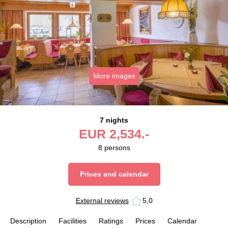
More images
7 nights
EUR
2,534.-
8
persons
Prices and calendar
External reviews
5,0
Description
Facilities
Ratings
Prices
Calendar