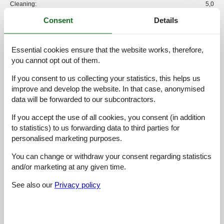
Cleaning:
5,0
Location:
4,7
Consent
Details
Overall:
5,0
Room:
5,0
Essential cookies ensure that the website works, therefore,
you cannot opt out of them.
Services on site:
5,0
Value for money:
5,0
If you consent to us collecting your statistics, this helps us
improve and develop the website. In that case, anonymised
3 external reviews
data will be forwarded to our subcontractors.
If you accept the use of all cookies, you consent (in addition
5,0
juli 2025
Cleaning:
5
Location:
5
Overall:
5
to statistics) to us forwarding data to third parties for
personalised marketing purposes.
Room:
5
Services on site:
5
Value for money:
5
You can change or withdraw your consent regarding statistics
and/or marketing at any given time.
4,8
november 2022
Cleaning:
5
Location:
4
Overall:
5
See also our
Privacy policy
Room:
5
Services on site:
5
Value for money:
5
General:
Top Kurzurlaub