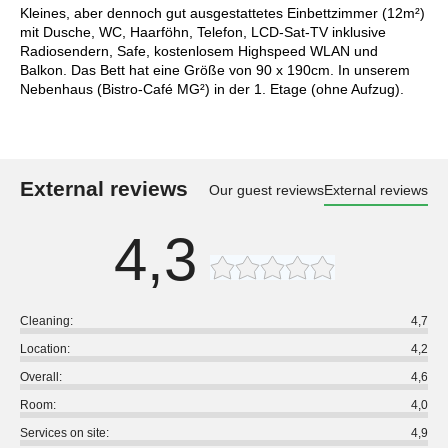
Kleines, aber dennoch gut ausgestattetes Einbettzimmer (12m²)
mit Dusche, WC, Haarföhn, Telefon, LCD-Sat-TV inklusive
Radiosendern, Safe, kostenlosem Highspeed WLAN und
Balkon. Das Bett hat eine Größe von 90 x 190cm. In unserem
Nebenhaus (Bistro-Café MG²) in der 1. Etage (ohne Aufzug).
External reviews
Our guest reviews
External reviews
4,3
Cleaning:
4,7
Location:
4,2
Overall:
4,6
Room:
4,0
Services on site:
4,9