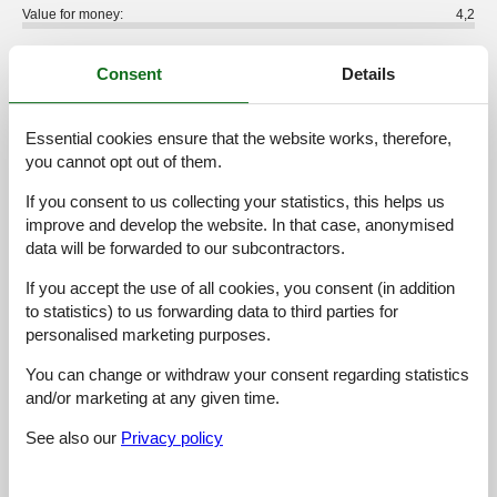
Value for money:
4,2
12 external reviews
Consent
Details
4,6
september 2025
Cleaning:
5
Location:
3
Overall:
5
Essential cookies ensure that the website works, therefore,
Room:
5
Services on site:
5
Value for money:
5
you cannot opt out of them.
If you consent to us collecting your statistics, this helps us
3,8
august 2023
improve and develop the website. In that case, anonymised
Cleaning:
4
Location:
4
Overall:
4
data will be forwarded to our subcontractors.
Room:
3
Services on site:
5
Value for money:
3
If you accept the use of all cookies, you consent (in addition
General:
to statistics) to us forwarding data to third parties for
Sehr nette Rezeption und tolle Option des „vorab-Check-In“
somit alles entspannt, schnell und einfach! Ebenso die Abreise!
personalised marketing purposes.
Sehr gute Information zu dem Haus etc., Zimmer wie
You can change or withdraw your consent regarding statistics
beschrieben und erwartet, Frühstück reichhaltig und gut sortiert,
Ess-Genuss mit Blick auf die Berge möglich; natürlich bei
and/or marketing at any given time.
größerer Zimmeranzahl auch mal etwas voller, aber schön
See also our
Privacy policy
frische Produkte und gutem Service. Sauna individuell für 60min
zu reservieren, top!