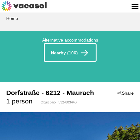
Home
Alternative accommodations
Nearby (106)
Dorfstraße
 - 6212
 - Maurach
Share
1 person
Object-no.:
532-803446