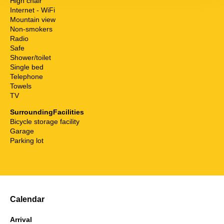
High chair
Internet - WiFi
Mountain view
Non-smokers
Radio
Safe
Shower/toilet
Single bed
Telephone
Towels
TV
SurroundingFacilities
Bicycle storage facility
Garage
Parking lot
Calendar
Arrival