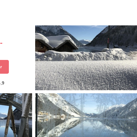
-
r
4,9