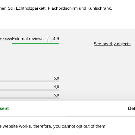
hen Stil. Echtholzparkett, Flachbildschirm und Kühlschrank.
External reviews
4,9
eviews
See nearby objects
5,0
4,8
5,0
5,0
sent
Det
4,8
5,0
e website works, therefore, you cannot opt out of them.
4,8