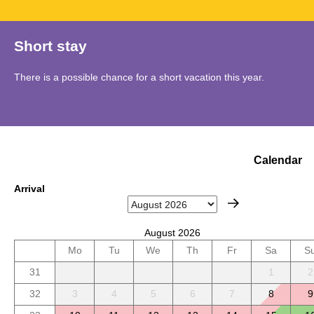
Short stay
There is a possible chance for a short vacation this year.
Calendar
Arrival
August 2026
Mo
Tu
We
Th
Fr
Sa
S
31
1
2
32
3
4
5
6
7
8
9