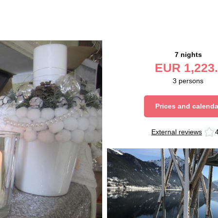
7 nights
EUR
1,223.
3
persons
Prices and calenda
External reviews