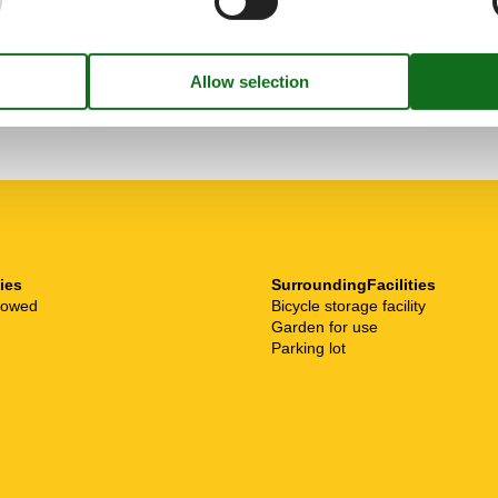
januar 2025
5
Room:
4
ties
SurroundingFacilities
llowed
Bicycle storage facility
Garden for use
Parking lot