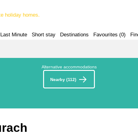
te holiday homes.
Last Minute
Short stay
Destinations
Favourites (
0
)
Fin
Alternative accommodations
Nearby (112)
urach