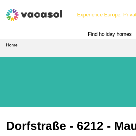
Experience Europe. Priva
Find holiday homes
Home
Dorfstraße
 - 6212
 - Ma