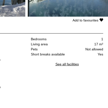
Add to favourites
Bedrooms
1
Living area
17 m²
Pets
Not allowed
Short breaks available
Yes
n
See all facilities
e