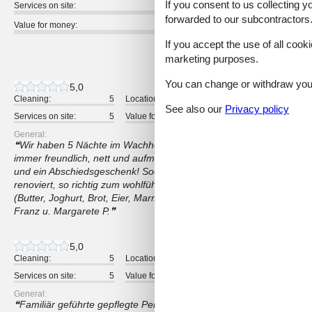
If you consent to us collecting y
Services on site:
forwarded to our subcontractors
Value for money:
If you accept the use of all cooki
16 external reviews
marketing purposes.
You can change or withdraw your 
5,0
Cleaning:
5
Location:
5
Overall:
See also our
Privacy policy
Services on site:
5
Value for money:
5
General:
Wir haben 5 Nächte im Wachhof verbracht. Frau Susanne ist eine
immer freundlich, nett und aufmerksam. Eine Überraschung war a
und ein Abschiedsgeschenk! Sooooo großzügig! Nochmals DANKE!
renoviert, so richtig zum wohlfühlen! Und das Frühstück - besser g
(Butter, Joghurt, Brot, Eier, Marmeladen) und immer frisches Obst! S
Franz u. Margarete P.
5,0
Cleaning:
5
Location:
5
Overall:
Services on site:
5
Value for money:
5
General:
Familiär geführte gepflegte Pension, mit super lecker Frühstück. B