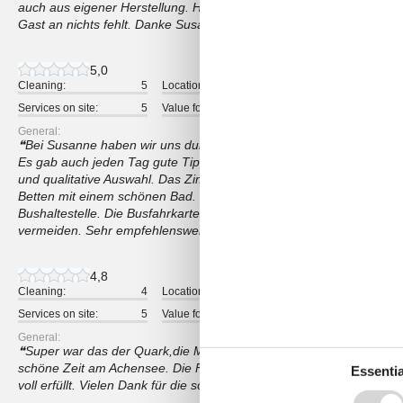
auch aus eigener Herstellung. Hier achtet die Inhaberin selbst mit 
Gast an nichts fehlt. Danke Susanne für die schöne Zeit. Liebe Grü
5,0
Cleaning:
5
Location:
5
Overall:
Services on site:
5
Value for money:
5
General:
Bei Susanne haben wir uns durch ihre sehr freundliche und aufmer
Es gab auch jeden Tag gute Tipps wo man wandern gehen kann Das
und qualitative Auswahl. Das Zimmer war sauber und schön eingeric
Betten mit einem schönen Bad. In der Nähe gibt es einen Supermar
Bushaltestelle. Die Busfahrkarte bezahlt man automatisch mit und 
vermeiden. Sehr empfehlenswert!
4,8
Cleaning:
4
Location:
5
Overall:
Services on site:
5
Value for money:
5
General:
Super war das der Quark,die Milch ,die Butter und direkt und fris
schöne Zeit am Achensee. Die Familie vom Wachhof war sehr freu
Essentia
voll erfüllt. Vielen Dank für die schöne Woche.