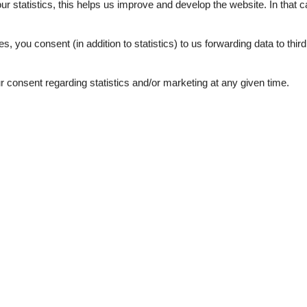
our statistics, this helps us improve and develop the website. In that
5,0
.
4,8
es, you consent (in addition to statistics) to us forwarding data to thir
consent regarding statistics and/or marketing at any given time.
oktober 2025
5
Room:
5
 hervorragende Gastgeberin,
uch das Begrüßungsgetränk
 Das Zimmer war komplett neu
eht nicht! Hofeigene Produkte
pitze! Jederzeit wieder!!!
september 2025
5
Room:
5
este Qualität aus der Region,