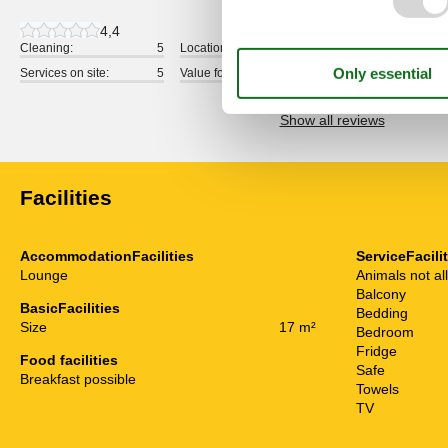
4,4
Cleaning:
5
Location:
4
Overall:
Services on site:
5
Value for money:
4
Show all reviews
Facilities
AccommodationFacilities
ServiceFacili
Lounge
Animals not a
Balcony
BasicFacilities
Bedding
Size
17 m²
Bedroom
Fridge
Food facilities
Safe
Breakfast possible
Towels
TV