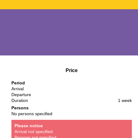
Price
Period
Arrival
Departure
Duration
1 week
Persons
No persons specified
Please notice
Arrival not specified.
Persons not specified.