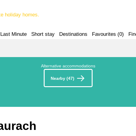
te holiday homes.
Last Minute
Short stay
Destinations
Favourites (
0
)
Fin
Alternative accommodations
Nearby (47)
Maurach