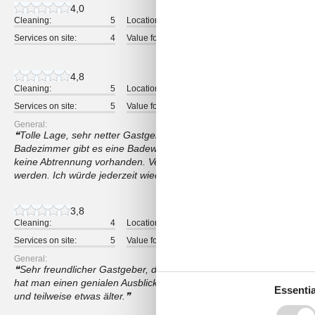
4,0
Cleaning:
5
Location:
5
Overall:
Services on site:
4
Value for money:
3
4,8
Cleaning:
5
Location:
5
Overall:
Services on site:
5
Value for money:
5
General:
Tolle Lage, sehr netter Gastgeber und schönes Apartment mit älter
Badezimmer gibt es eine Badewanne. Will man nur duschen, ist sc
keine Abtrennung vorhanden. Vermisst habe ich einen Wäschestände
werden. Ich würde jederzeit wieder buchen und kann die Wohnung
3,8
Cleaning:
4
Location:
4
Overall:
Services on site:
5
Value for money:
3
General:
Sehr freundlicher Gastgeber, der auch auf Wünsche prompt reagi
hat man einen genialen Ausblick auf den See. Möblierung des Appart
Essentia
und teilweise etwas älter.