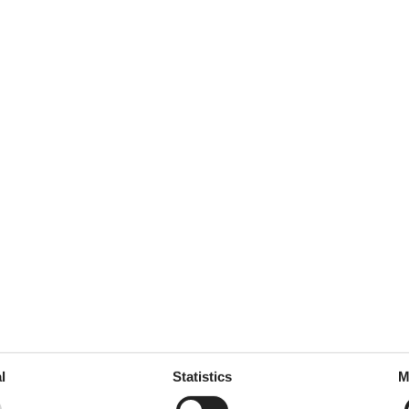
august 2023
4
Room:
3
august 2023
5
Room:
4
er Einrichtung. Im
hnell das Badezimmer nass da
r. Föhn sollte mitgebracht
 empfehlen.
marts 2023
4
Room:
3
erte. Vom Appartment Seefeld
ments ist funktional, einfach
l
Statistics
M