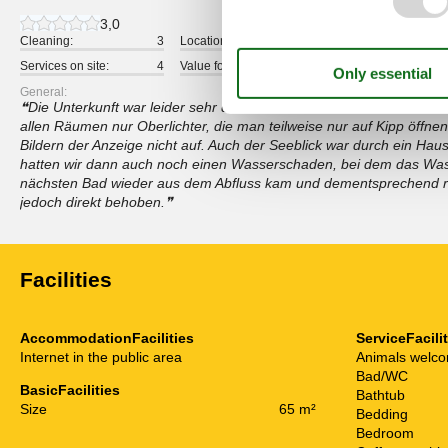
3,0
Cleaning:
3
Location:
4
Overall:
Services on site:
4
Value for money:
3
General:
Die Unterkunft war leider sehr dunkel und schlecht zu lüften. Bis
allen Räumen nur Oberlichter, die man teilweise nur auf Kipp öffne
Bildern der Anzeige nicht auf. Auch der Seeblick war durch ein Haus 
hatten wir dann auch noch einen Wasserschaden, bei dem das Wa
nächsten Bad wieder aus dem Abfluss kam und dementsprechend 
jedoch direkt behoben.
Facilities
AccommodationFacilities
ServiceFacili
Internet in the public area
Animals welc
Bad/WC
BasicFacilities
Bathtub
Size
65 m²
Bedding
Bedroom