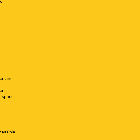
ne
freezing
hen
g space
cessible