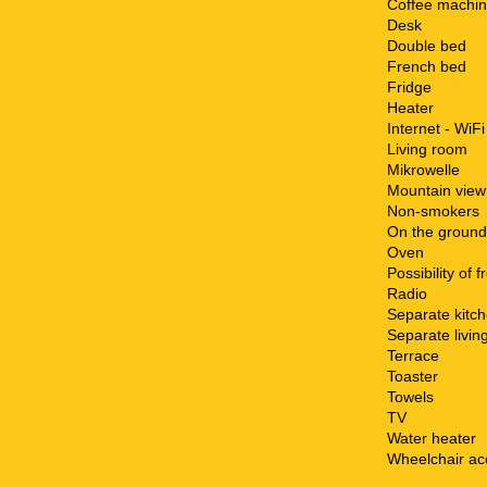
Coffee machi
Desk
Double bed
French bed
Fridge
Heater
Internet - WiFi
Living room
Mikrowelle
Mountain view
Non-smokers
On the ground
Oven
Possibility of 
Radio
Separate kitc
Separate livin
Terrace
Toaster
Towels
TV
Water heater
Wheelchair ac