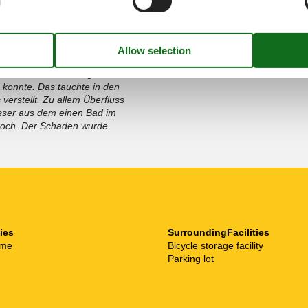
juli 2021
3
Room:
1
 auf das Wohnzimmer gab es in
n konnte. Das tauchte in den
verstellt. Zu allem Überfluss
sser aus dem einen Bad im
roch. Der Schaden wurde
ties
SurroundingFacilities
ome
Bicycle storage facility
Parking lot