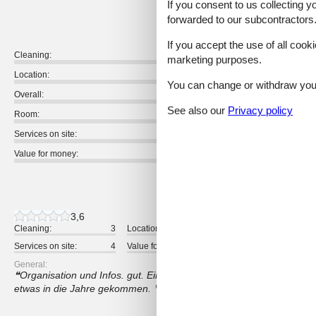
3,9
If you consent to us collecting y
forwarded to our subcontractors
If you accept the use of all cooki
Cleaning:
marketing purposes.
Location:
You can change or withdraw your 
Overall:
See also our
Privacy policy
Room:
Services on site:
Value for money:
5 external reviews
3,6
Cleaning:
3
Location:
4
Overall:
Services on site:
4
Value for money:
4
General:
Organisation und Infos. gut. Einsatz und Möglichkeiten mit der Erl
etwas in die Jahre gekommen.