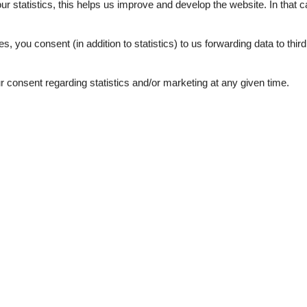
our statistics, this helps us improve and develop the website. In that
.
es, you consent (in addition to statistics) to us forwarding data to thir
4,0
4,4
consent regarding statistics and/or marketing at any given time.
4,0
2,8
4,4
3,6
september 2023
4
Room:
3
ebniscard optimal. Quartier