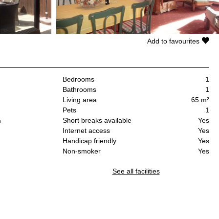
Add to favourites
Bedrooms
1
Bathrooms
1
Living area
65 m²
Pets
1
Short breaks available
Yes
n
Internet access
Yes
Handicap friendly
Yes
Non-smoker
Yes
See all facilities