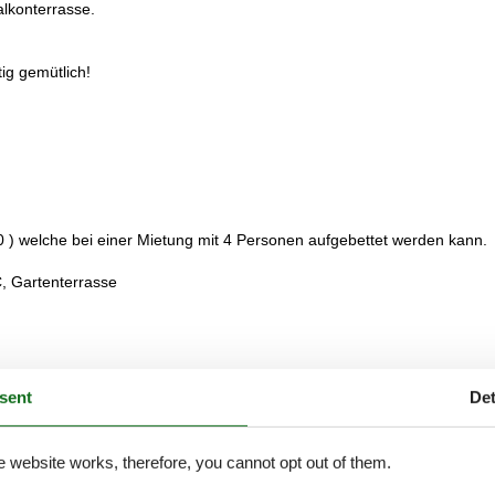
alkonterrasse.
ig gemütlich!
) welche bei einer Mietung mit 4 Personen aufgebettet werden kann.
, Gartenterrasse
sent
Det
External reviews
3,9
eviews
See nearby objects
e website works, therefore, you cannot opt out of them.