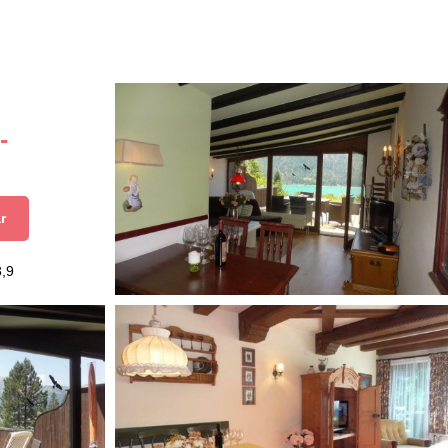
-
r
3,9