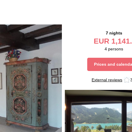
7 nights
EUR
1,141.
4
persons
Prices and calenda
External reviews