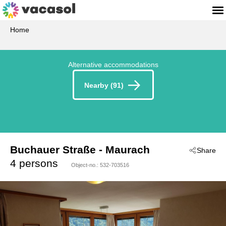
Home
Alternative accommodations
Nearby (91)
Buchauer Straße
 - Maurach
Share
 - 6212
4 persons
Object-no.:
532-703516