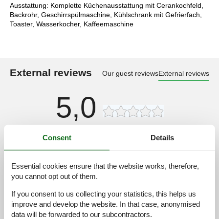
Ausstattung: Komplette Küchenausstattung mit Cerankochfeld,
Backrohr, Geschirrspülmaschine, Kühlschrank mit Gefrierfach,
Toaster, Wasserkocher, Kaffeemaschine
External reviews
Our guest reviews
External reviews
5,0
Consent
Details
Cleaning:
5,0
Location:
5,0
Overall:
5,0
Essential cookies ensure that the website works, therefore,
you cannot opt out of them.
Room:
5,0
Services on site:
5,0
If you consent to us collecting your statistics, this helps us
improve and develop the website. In that case, anonymised
Value for money:
5,0
data will be forwarded to our subcontractors.