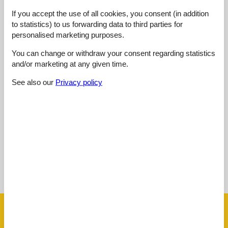
1 external review
If you accept the use of all cookies, you consent (in addition
to statistics) to us forwarding data to third parties for
5,0
juli 2024
personalised marketing purposes.
Cleaning:
5
Location:
5
Overall:
5
You can change or withdraw your consent regarding statistics
Room:
5
Services on site:
5
Value for money:
5
and/or marketing at any given time.
General:
Eine sehr schöne und teilweise neu eingerichtete Wohnung mit
See also our
Privacy policy
einem Erker, wo man schon beim Frühstück die schöne
Landschaft genießen kann. Wir haben uns sehr wohlgefühlt. Die
Vermieter sind sehr nett, was nun schon bei der herzlichen
Begrüßung gespürt gut. Wir kommen sehr gerne wieder.
See nearby objects
See the course of the sun around the object
😎
Facilities