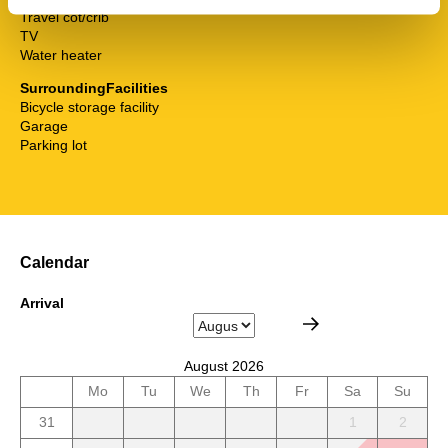
Travel cot/crib
TV
Water heater
SurroundingFacilities
Bicycle storage facility
Garage
Parking lot
Calendar
Arrival
August 2026
Mo
Tu
We
Th
Fr
Sa
Su
31
1
2