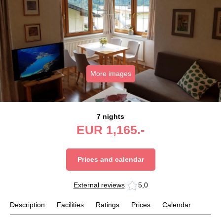
More images
7 nights
EUR
1,165.-
Prices and calendar
External reviews
5,0
Description
Facilities
Ratings
Prices
Calendar