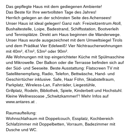
Das gepflegte Haus mit dem gediegenen Ambiente!
Das Beste für Ihre wertvollsten Tage des Jahres!
Herrlich gelegen an der schönsten Seite des Achensees!
Unser Haus ist ideal gelegen! Ganz nah: Freizeitzentrum Atoll,
Bushaltestelle, Loipe, Badestrand, Schiffsstation, Bootverleih
und Tennisplätze. Direkt am Haus beginnen die Wanderwege.
Unser Haus wurde ausgezeichnet mit dem Umweltsiegel Tirols
und dem Prädikat Vier Edelweiß! Vier Nichtraucherwohnungen
mit 40m², 47m², 53m² oder 90m².
Alle Wohnungen mit top eingerichteter Küche mit Spülmaschine
und Mikrowelle. Der Balkon oder die Terrasse befinden sich auf
der Süd- und Seeseite. Beste Ausstattung: Flatscreen TV mit
Satellitenempfang, Radio, Telefon, Bettwäsche, Hand- und
Geschirrtücher inklusive. Safe, Haar Föhn, Skiabstellraum,
Parkplatz, Wireless-Lan, Fahrräder, Liegestühle,
Grillplatz, Rodeln, Bibliothek, Spiele, Kinderbett und Hochstuhl.
Kleine Wellnessoase „Schwitzkammerl“! Mehr Infos auf
www.antares.at .
Raumaufteilung:
Wohnschlafraum mit Doppelcouch, Essplatz, Kochbereich
Schlafzimmer mit Doppelbetten, Vorraum, Badezimmer mit
Dusche und WC.