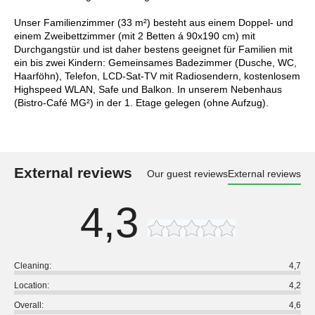
Unser Familienzimmer (33 m²) besteht aus einem Doppel- und
einem Zweibettzimmer (mit 2 Betten á 90x190 cm) mit
Durchgangstür und ist daher bestens geeignet für Familien mit
ein bis zwei Kindern: Gemeinsames Badezimmer (Dusche, WC,
Haarföhn), Telefon, LCD-Sat-TV mit Radiosendern, kostenlosem
Highspeed WLAN, Safe und Balkon. In unserem Nebenhaus
(Bistro-Café MG²) in der 1. Etage gelegen (ohne Aufzug).
External reviews
Our guest reviews
External reviews
4,3
Cleaning:
4,7
Location:
4,2
Overall:
4,6