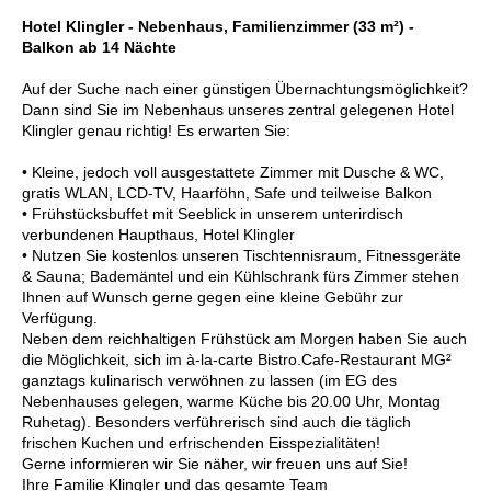
Hotel Klingler - Nebenhaus, Familienzimmer (33 m²) -
Balkon ab 14 Nächte
Auf der Suche nach einer günstigen Übernachtungsmöglichkeit?
Dann sind Sie im Nebenhaus unseres zentral gelegenen Hotel
Klingler genau richtig! Es erwarten Sie:
• Kleine, jedoch voll ausgestattete Zimmer mit Dusche & WC,
gratis WLAN, LCD-TV, Haarföhn, Safe und teilweise Balkon
• Frühstücksbuffet mit Seeblick in unserem unterirdisch
verbundenen Haupthaus, Hotel Klingler
• Nutzen Sie kostenlos unseren Tischtennisraum, Fitnessgeräte
& Sauna; Bademäntel und ein Kühlschrank fürs Zimmer stehen
Ihnen auf Wunsch gerne gegen eine kleine Gebühr zur
Verfügung.
Neben dem reichhaltigen Frühstück am Morgen haben Sie auch
die Möglichkeit, sich im à-la-carte Bistro.Cafe-Restaurant MG²
ganztags kulinarisch verwöhnen zu lassen (im EG des
Nebenhauses gelegen, warme Küche bis 20.00 Uhr, Montag
Ruhetag). Besonders verführerisch sind auch die täglich
frischen Kuchen und erfrischenden Eisspezialitäten!
Gerne informieren wir Sie näher, wir freuen uns auf Sie!
Ihre Familie Klingler und das gesamte Team