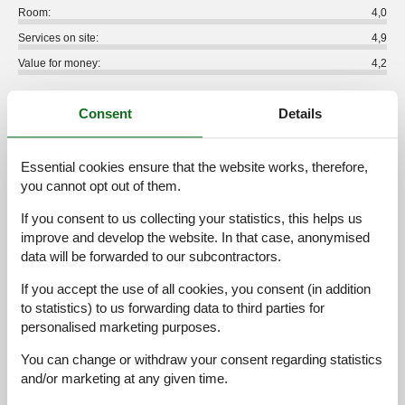
Room:
4,0
Services on site:
4,9
Value for money:
4,2
12 external reviews
Consent
Details
4,6
september 2025
Cleaning:
5
Location:
3
Overall:
5
Essential cookies ensure that the website works, therefore,
Room:
5
Services on site:
5
Value for money:
5
you cannot opt out of them.
If you consent to us collecting your statistics, this helps us
3,8
august 2023
improve and develop the website. In that case, anonymised
Cleaning:
4
Location:
4
Overall:
4
data will be forwarded to our subcontractors.
Room:
3
Services on site:
5
Value for money:
3
If you accept the use of all cookies, you consent (in addition
General:
Sehr nette Rezeption und tolle Option des „vorab-Check-In“
to statistics) to us forwarding data to third parties for
somit alles entspannt, schnell und einfach! Ebenso die Abreise!
personalised marketing purposes.
Sehr gute Information zu dem Haus etc., Zimmer wie
beschrieben und erwartet, Frühstück reichhaltig und gut sortiert,
You can change or withdraw your consent regarding statistics
Ess-Genuss mit Blick auf die Berge möglich; natürlich bei
and/or marketing at any given time.
größerer Zimmeranzahl auch mal etwas voller, aber schön