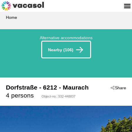
Home
Alternative accommodations
Nearby (106)
Dorfstraße
 - 6212
 - Maurach
Share
4 persons
Object-no.:
532-448837