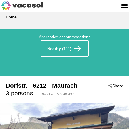
Home
Alternative accommodations
Nearby (111)
Dorfstr.
 - 6212
 - Maurach
Share
3 persons
Object-no.:
532-405497