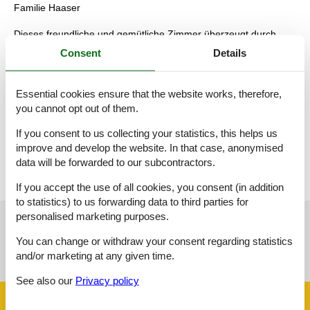
Familie Haaser
Dieses freundliche und gemütliche Zimmer überzeugt durch
eine warme Holzoptik und eine klare, moderne Eintrichtung. Die
Consent
Details
bequemen Betten mit frischer Bettwäsche sorgen für
erholsamen Schlaf. Ein Esstisch mit Sitzgelegenheiten lädt zum
Frühstücken oder Verweilen ein.
Essential cookies ensure that the website works, therefore,
Zur Ausstattung gehören ein Flachbild-TV, ein geräumiger
you cannot opt out of them.
Kleiderschrank sowie liebevolle Details, die dem Raum eine
wohnliche Atmosphäre verleihen. Der helle Raum und der
If you consent to us collecting your statistics, this helps us
gepflegte Holzboden schaffen ein angenehmes
improve and develop the website. In that case, anonymised
Wohlfühlambiente - ideal für einen entspannten Aufenthalt.
data will be forwarded to our subcontractors.
If you accept the use of all cookies, you consent (in addition
to statistics) to us forwarding data to third parties for
personalised marketing purposes.
See nearby objects
You can change or withdraw your consent regarding statistics
and/or marketing at any given time.
See the course of the sun around the object
😎
See also our
Privacy policy
Facilities