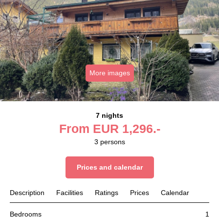
More images
7 nights
From
EUR
1,296.-
3
persons
Prices and calendar
Description
Facilities
Ratings
Prices
Calendar
Bedrooms
1