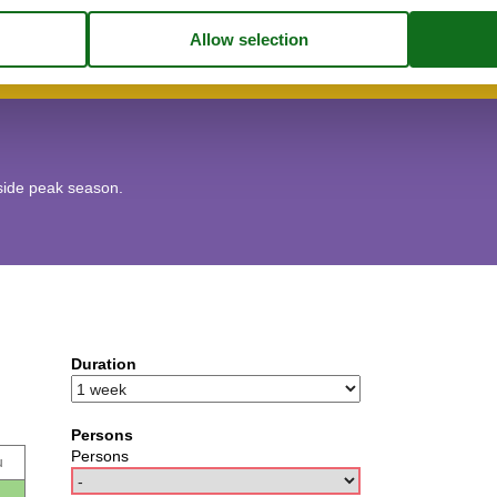
utside peak season.
Duration
Persons
Persons
u