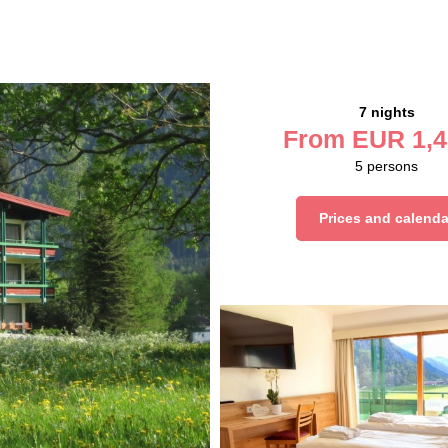
7 nights
From
EUR
1,4
5
persons
Prices and calenda