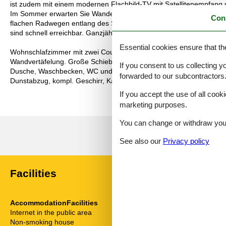
ist zudem mit einem modernen Flachbild-TV mit Satellitenempfang u
Im Sommer erwarten Sie Wandern, Schwimmen im kristallklaren Ach
Con
flachen Radwegen entlang des Sees. Im Winter starten Langlaufloi
sind schnell erreichbar. Ganzjährig lädt das nahegelegene ‘Freizei
Essential cookies ensure that th
Wohnschlafzimmer mit zwei Couches und Tischchen, gepolsterter 
Wandvertäfelung. Große Schiebetüre zum Liegebalkon bzw. zur Gar
If you consent to us collecting y
Dusche, Waschbecken, WC und Heizstrahler. Separate Küche mit 3-
forwarded to our subcontractors
Dunstabzug, kompl. Geschirr, Kaffeemaschine. Farb-TV, Safe, Intern
If you accept the use of all cooki
marketing purposes.
You can change or withdraw your 
See also our
Privacy policy
Facilities
AccommodationFacilities
ServiceFacili
Internet in the public area
Animals not a
Non-smoking house
Bad/WC