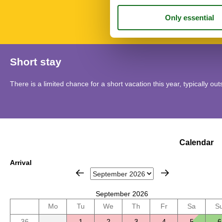
Towels
TV
Short stay
There is a limited chance for a short vacation this year, typically o
Calendar
Arrival
September 2026
Mo
Tu
We
Th
Fr
Sa
S
36
1
2
3
4
5
6