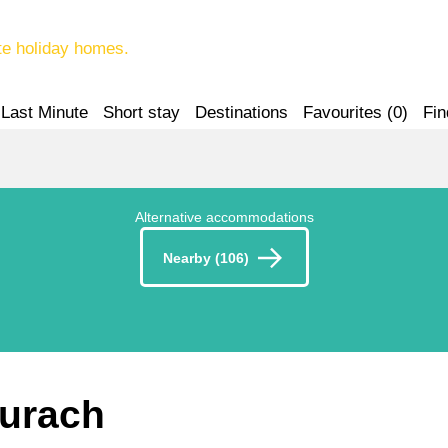
te holiday homes.
Last Minute
Short stay
Destinations
Favourites (
0
)
Fin
Alternative accommodations
Nearby (106)
aurach