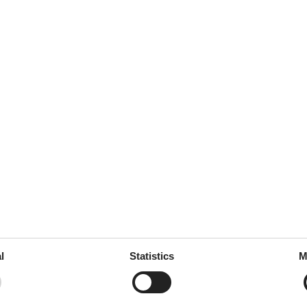
ne
d
freezing
hen
l
Statistics
M
g space