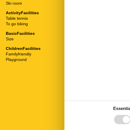
Ski room
Balcony
Bedding
ActivityFacilities
Bedroom
Table tennis
Cable / Sat
To go biking
Coffee machi
Dishwasher
BasicFacilities
Dryer
Size
47 m²
Extractor hoo
Fridge
ChildrenFacilities
Hair dryer
Familyfriendly
Heater
Playground
Internet - WiFi
Living room
Mikrowelle
Non-smokers
Possibility of 
Radio
Safe
Seating group
Separate kitc
Essentia
Separate livin
Shower
Stove