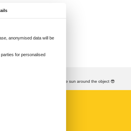
f
ails
um
hen,
 case, anonymised data will be
d parties for personalised
See the course of the sun around the object
😎