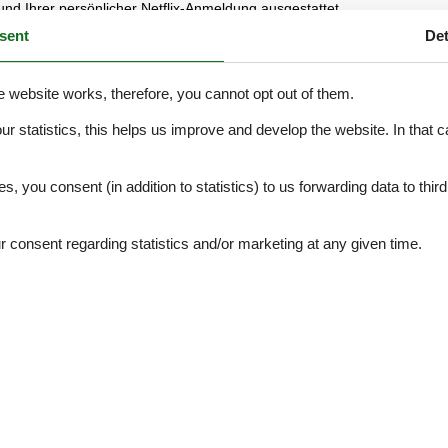
nd Ihrer persönlicher Netflix-Anmeldung ausgestattet.
ensee, sportliches Mountainbiken oder entspanntes Familienradeln au
sent
Det
pen direkt vor dem Haus; die Skigebiete Rofan, Karwendel und Christl
tzentrum Atoll’ mit Erlebnisbad und Wellnessbereich zum Genießen ein.
e website works, therefore, you cannot opt out of them.
Eßecke und Bauernkomode. Dreibettzimmer mit 2 Fauteuils und Tischc
tenterasse. Vorraum mit Schrank. Frisch renoviertes Badezimmer mit
our statistics, this helps us improve and develop the website. In that
Platten-Herd, Kühlschrank, Geschirrspülmaschine, Mikrowellenherd,
.
etanschluss. Haustiere sind nicht erlaubt!
es, you consent (in addition to statistics) to us forwarding data to thir
consent regarding statistics and/or marketing at any given time.
See nearby objects
ties
SurroundingFacilities
llowed
Parking lot