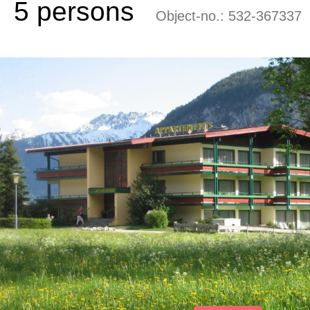
5 persons
Object-no.:
532-367337