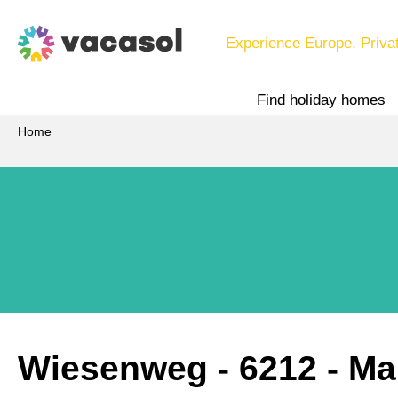
Experience Europe. Priva
Find holiday homes
Home
Wiesenweg
 - 6212
 - M