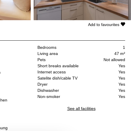
Add to favourites
Bedrooms
1
Living area
47 m²
Pets
Not allowed
Short breaks available
Yes
Internet access
Yes
n
Satelite dish/cable TV
Yes
Dryer
Yes
Dishwasher
Yes
Non-smoker
Yes
ichen
See all facilities
nung