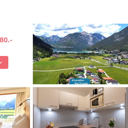
80.-
r