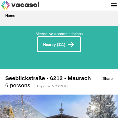
Home
Alternative accommodations
Nearby (111)
Seeblickstraße
 - 6212
 - Maurach
Share
6 persons
Object-no.:
532-293868