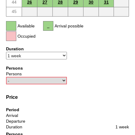
44
26
27
28
29
30
31
45
Available
Arrival possible
Occupied
Duration
Persons
Persons
Price
Period
Arrival
Departure
Duration
1 week
Persons