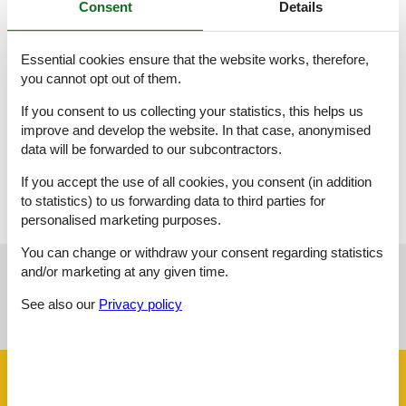
Consent
Details
Die Wohnung ist ebenerdig mit eigenem Eingang. Es steht
Ihnen eine komplett eingerichtete Küche, ein separates Ess bzw
Wohnzimmer mit TV, ein Elternschlafzimmer, ein zweites
Essential cookies ensure that the website works, therefore,
Schlafzimmer mit TV, ein Badezimmer sowie ein Kinderzimmer
mit Ausziehsofa zur Verfügung.
you cannot opt out of them.
Von Ihrem Garten aus können Sie vom Frühstück bis zum
If you consent to us collecting your statistics, this helps us
Sonnenuntergang den herrlichen Seeblick genießen.
Bett-, Badezimmer und Küchenwäsche wird gestellt. Die
improve and develop the website. In that case, anonymised
Wohnung ist ebenerdig und daher auch für Rollstuhlfahrer und
data will be forwarded to our subcontractors.
Gehbehinderte geeignet. WLAN und Internetanschluß stehen
zur Verfügung.
If you accept the use of all cookies, you consent (in addition
to statistics) to us forwarding data to third parties for
personalised marketing purposes.
You can change or withdraw your consent regarding statistics
and/or marketing at any given time.
See nearby objects
See also our
Privacy policy
See the course of the sun around the object
😎
Facilities