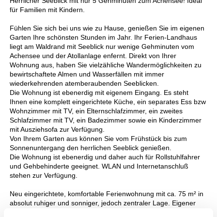
Herrlicher Seeblick mit nur 5 Gehminuten zum Achensee! Ideal
für Familien mit Kindern.
Fühlen Sie sich bei uns wie zu Hause, genießen Sie im eigenen
Garten Ihre schönsten Stunden im Jahr. Ihr Ferien-Landhaus
liegt am Waldrand mit Seeblick nur wenige Gehminuten vom
Achensee und der Atollanlage enfernt. Direkt von Ihrer
Wohnung aus, haben Sie vielzähliche Wandermöglichkeiten zu
bewirtschaftete Almen und Wasserfällen mit immer
wiederkehrenden atemberaubenden Seeblicken.
Die Wohnung ist ebenerdig mit eigenem Eingang. Es steht
Ihnen eine komplett eingerichtete Küche, ein separates Ess bzw
Wohnzimmer mit TV, ein Elternschlafzimmer, ein zweites
Schlafzimmer mit TV, ein Badezimmer sowie ein Kinderzimmer
mit Ausziehsofa zur Verfügung.
Von Ihrem Garten aus können Sie vom Frühstück bis zum
Sonnenuntergang den herrlichen Seeblick genießen.
Die Wohnung ist ebenerdig und daher auch für Rollstuhlfahrer
und Gehbehinderte geeignet. WLAN und Internetanschluß
stehen zur Verfügung.
Neu eingerichtete, komfortable Ferienwohnung mit ca. 75 m² in
absolut ruhiger und sonniger, jedoch zentraler Lage. Eigener
Garten mit Seeblick!