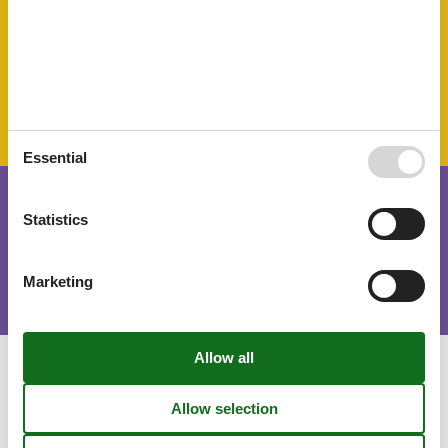
Towels
Wheelchair accessible
Wheelchair accessible
SurroundingFacilities
Garden for use
Essential
Short stay
Statistics
There is a limited chance for a short vacation this year, typically
outside peak season.
Marketing
Calendar
Arrival