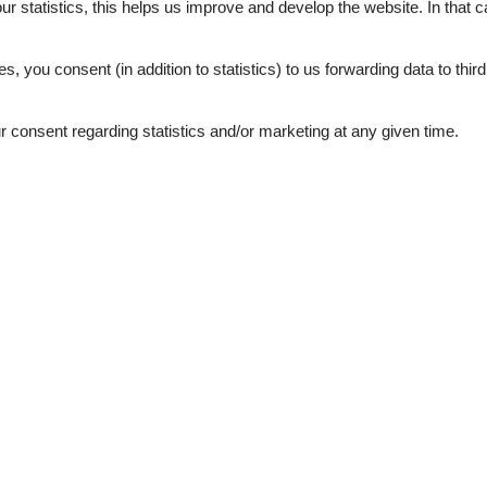
our statistics, this helps us improve and develop the website. In that
.
4,0
es, you consent (in addition to statistics) to us forwarding data to thir
4,4
4,0
consent regarding statistics and/or marketing at any given time.
2,8
4,4
3,6
september 2023
4
Room:
3
ebniscard optimal. Quartier
august 2023