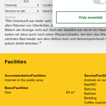
3,0
Cleaning:
3
Location:
4
Overall:
Services on site:
4
Value for money:
3
General:
Die Unterkunft war leider sehr dunkel und schlecht zu lüften. Bis
allen Räumen nur Oberlichter, die man teilweise nur auf Kipp öffne
Bildern der Anzeige nicht auf. Auch der Seeblick war durch ein Haus 
hatten wir dann auch noch einen Wasserschaden, bei dem das Wa
nächsten Bad wieder aus dem Abfluss kam und dementsprechend 
jedoch direkt behoben.
Facilities
AccommodationFacilities
ServiceFacili
Internet in the public area
Animals on re
Bad/WC
BasicFacilities
Balcony
Size
60 m²
Bathtub
Bedding
Coffee machi