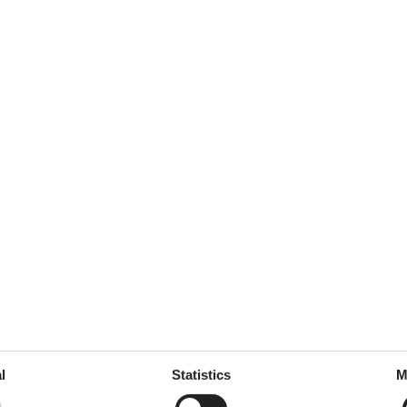
4
Room:
3
august 2023
5
Room:
4
er Einrichtung. Im
hnell das Badezimmer nass da
r. Föhn sollte mitgebracht
 empfehlen.
marts 2023
4
Room:
3
erte. Vom Appartment Seefeld
ments ist funktional, einfach
l
Statistics
M