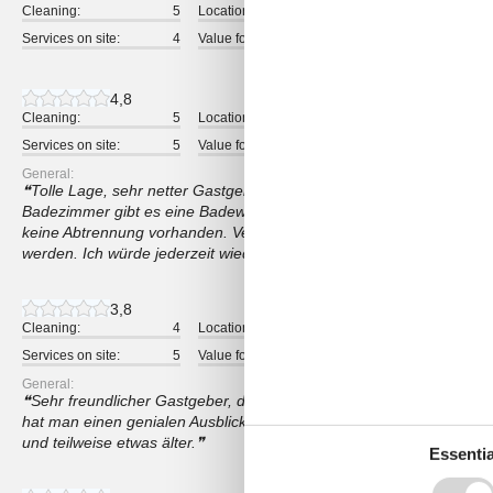
Cleaning:
5
Location:
5
Overall:
Services on site:
4
Value for money:
3
4,8
Cleaning:
5
Location:
5
Overall:
Services on site:
5
Value for money:
5
General:
Tolle Lage, sehr netter Gastgeber und schönes Apartment mit älter
Badezimmer gibt es eine Badewanne. Will man nur duschen, ist sc
keine Abtrennung vorhanden. Vermisst habe ich einen Wäschestände
werden. Ich würde jederzeit wieder buchen und kann die Wohnung
3,8
Cleaning:
4
Location:
4
Overall:
Services on site:
5
Value for money:
3
General:
Sehr freundlicher Gastgeber, der auch auf Wünsche prompt reagi
hat man einen genialen Ausblick auf den See. Möblierung des Appart
und teilweise etwas älter.
Essentia