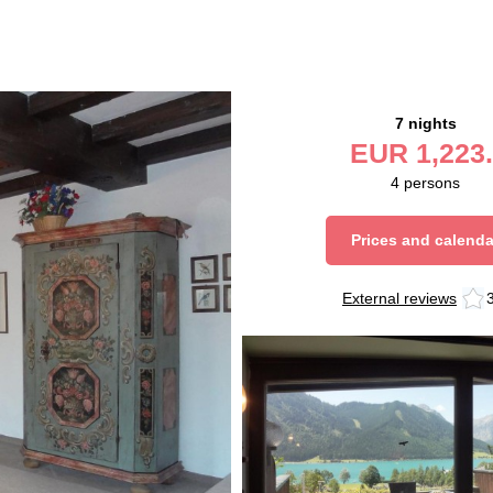
7 nights
EUR
1,223.
4
persons
Prices and calenda
External reviews