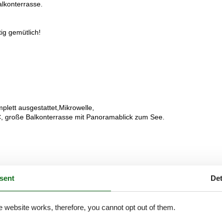
alkonterrasse.
ig gemütlich!
lett ausgestattet,Mikrowelle,
, große Balkonterrasse mit Panoramablick zum See.
sent
Det
External reviews
3,9
eviews
See nearby objects
e website works, therefore, you cannot opt out of them.