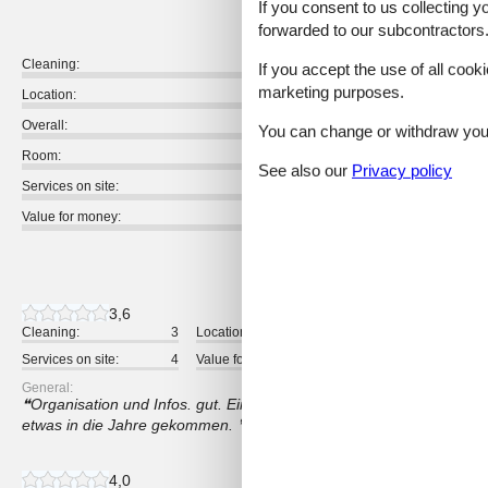
If you consent to us collecting y
forwarded to our subcontractors
Cleaning:
If you accept the use of all cooki
marketing purposes.
Location:
Overall:
You can change or withdraw your 
Room:
See also our
Privacy policy
Services on site:
Value for money:
5 external reviews
3,6
Cleaning:
3
Location:
4
Overall:
Services on site:
4
Value for money:
4
General:
Organisation und Infos. gut. Einsatz und Möglichkeiten mit der Erl
etwas in die Jahre gekommen.
4,0