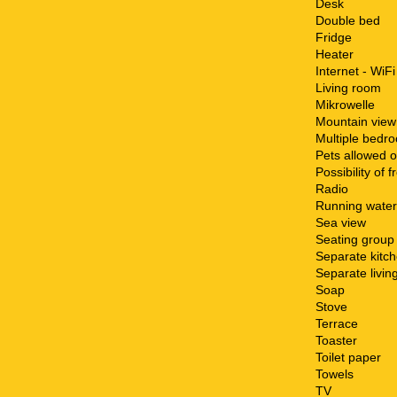
Desk
Double bed
Fridge
Heater
Internet - WiFi
Living room
Mikrowelle
Mountain view
Multiple bedr
Pets allowed o
Possibility of 
Radio
Running water
Sea view
Seating group
Separate kitc
Separate livin
Soap
Stove
Terrace
Toaster
Toilet paper
Towels
TV