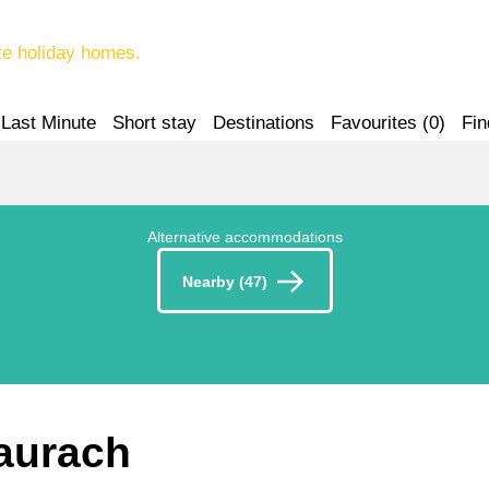
te holiday homes.
Last Minute
Short stay
Destinations
Favourites (
0
)
Fin
Alternative accommodations
Nearby (47)
Maurach