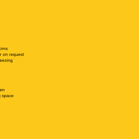
ooms
r on request
freezing
hen
g space