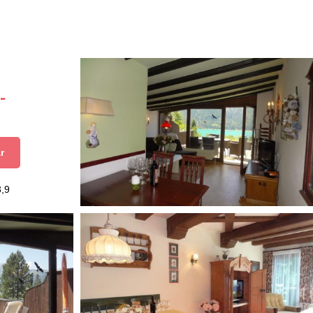
-
r
3,9