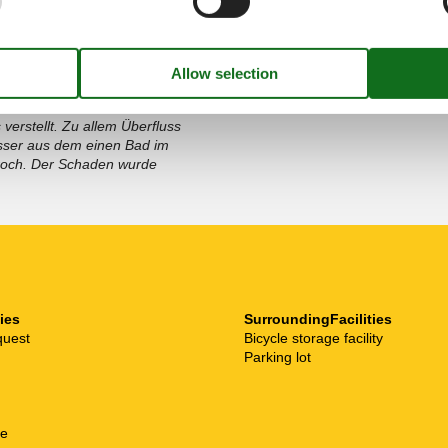
juli 2021
3
Room:
1
 auf das Wohnzimmer gab es in
n konnte. Das tauchte in den
verstellt. Zu allem Überfluss
sser aus dem einen Bad im
roch. Der Schaden wurde
ties
SurroundingFacilities
quest
Bicycle storage facility
Parking lot
ne