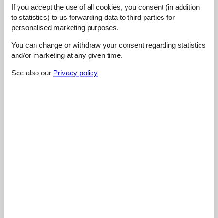
Willkommen gefühlt. Jederzeit wieder! PS: Auch bei sehr hohen
If you accept the use of all cookies, you consent (in addition
Außentemperaturen war es angenehm kühl in der Wohnung,
to statistics) to us forwarding data to third parties for
sodass man gut schlafen konnte!
personalised marketing purposes.
You can change or withdraw your consent regarding statistics
5,0
maj 2025
and/or marketing at any given time.
Cleaning:
5
Location:
5
Overall:
5
Room:
5
Services on site:
5
Value for money:
5
See also our
Privacy policy
General:
Es gab nichts was uns nicht gefallen hat
5,0
august 2024
Cleaning:
5
Location:
5
Overall:
5
Room:
5
Services on site:
5
Value for money:
5
General:
Freundliche und zuvorkommende Vermieter. Sehr zu
empfehlen.
4,8
oktober 2023
Cleaning:
5
Location:
4
Overall:
5
Room:
5
Services on site:
5
Value for money:
5