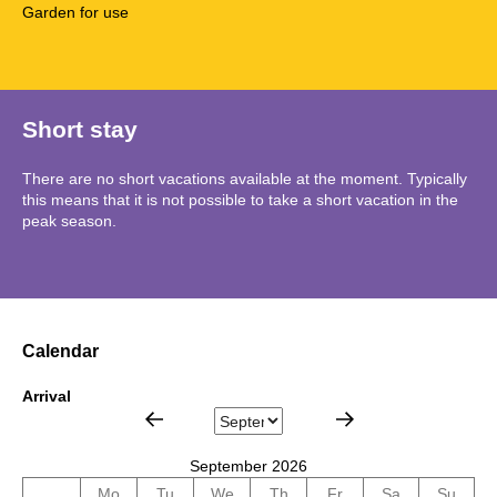
Garden for use
Short stay
There are no short vacations available at the moment. Typically
this means that it is not possible to take a short vacation in the
peak season.
Calendar
Arrival
September 2026
Mo
Tu
We
Th
Fr
Sa
Su