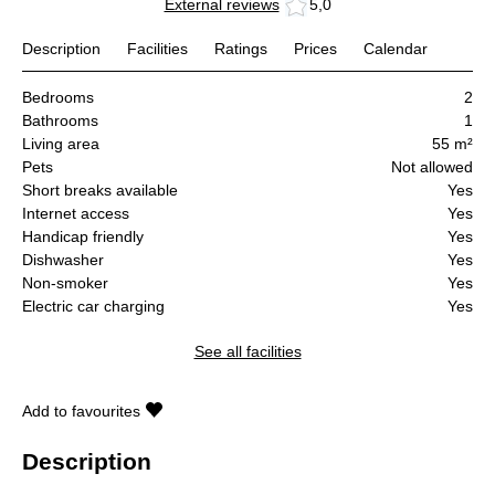
External reviews
5,0
Description
Facilities
Ratings
Prices
Calendar
Bedrooms
2
Bathrooms
1
Living area
55 m²
Pets
Not allowed
Short breaks available
Yes
Internet access
Yes
Handicap friendly
Yes
Dishwasher
Yes
Non-smoker
Yes
Electric car charging
Yes
See all facilities
Add to favourites
Description