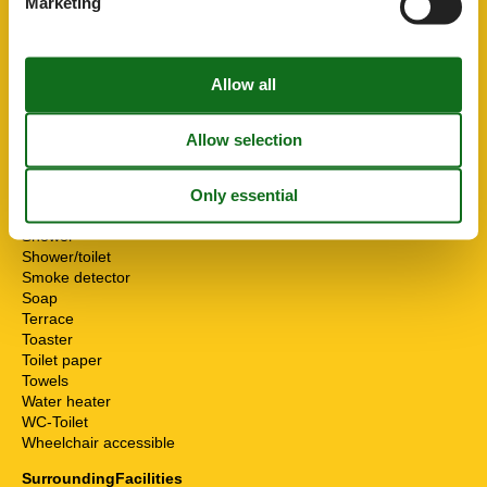
Marketing
Internet - WiFi
Living room
Mountain view
Multiple bedrooms
Non-smokers
On the ground
Oven
Possibility of freezing
Running water
Seating group
Separate kitchen
Shower
Shower/toilet
Smoke detector
Soap
Terrace
Toaster
Toilet paper
Towels
Water heater
WC-Toilet
Wheelchair accessible
SurroundingFacilities