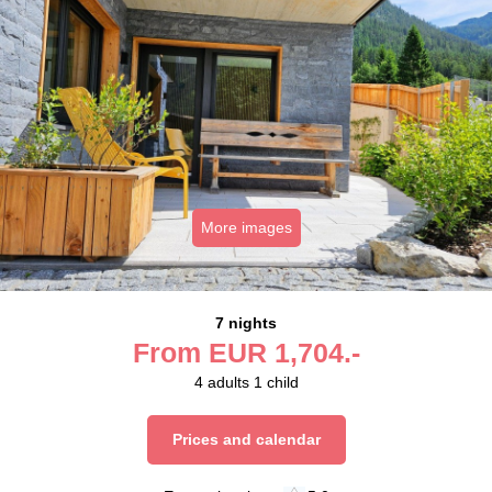
More images
7 nights
From
EUR
1,704.-
4
adults
1
child
Prices and calendar