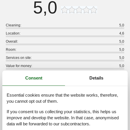
5,0
Cleaning:
5,0
Location:
4,6
Overall:
5,0
Room:
5,0
Services on site:
5,0
Value for money:
5,0
5 external reviews
Consent
Details
5,0
juni 2026
Essential cookies ensure that the website works, therefore,
Cleaning:
5
Location:
5
Overall:
5
you cannot opt out of them.
Room:
5
Services on site:
5
Value for money:
5
If you consent to us collecting your statistics, this helps us
General:
Super schönes Appartment. Alles war sehr sauber. Die
improve and develop the website. In that case, anonymised
Vermieter waren sehr nett und haben sogar einige Spielsachen
data will be forwarded to our subcontractors.
für unseren kleinen Sohn bereitgestellt. Wir haben uns sehr