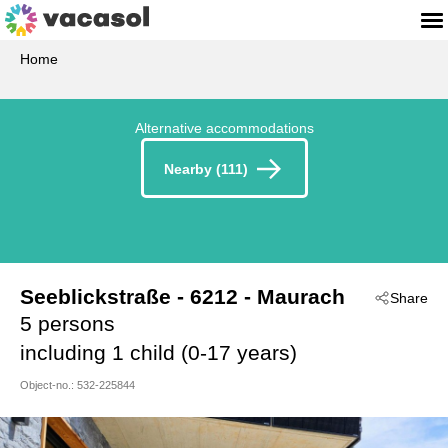
Home
Alternative accommodations
Nearby (111)
Seeblickstraße
 - 6212
 - Maurach
Share
5 persons
including 1 child (0-17 years)
Object-no.:
532-225844