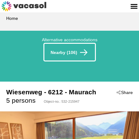
Home
Alternative accommodations
Nearby (106)
Wiesenweg
 - 6212
 - Maurach
Share
5 persons
Object-no.:
532-215947