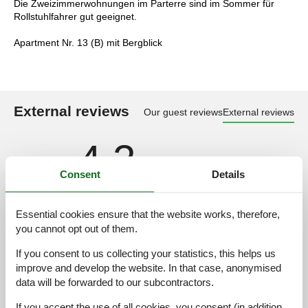
Die Zweizimmerwohnungen im Parterre sind im Sommer für
Rollstuhlfahrer gut geeignet.
Apartment Nr. 13 (B) mit Bergblick
External reviews
Our guest reviews
External reviews
4,2
Consent
Details
Cleaning:
4,0
Essential cookies ensure that the website works, therefore,
Location:
4,0
you cannot opt out of them.
Overall:
4,4
If you consent to us collecting your statistics, this helps us
Room:
4,4
improve and develop the website. In that case, anonymised
Services on site:
4,4
data will be forwarded to our subcontractors.
Value for money:
4,0
If you accept the use of all cookies, you consent (in addition