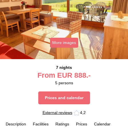
More images
7 nights
From
EUR
888.-
5
persons
Prices and calendar
External reviews
4,2
Description
Facilities
Ratings
Prices
Calendar