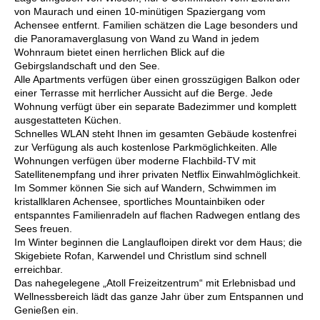
von Maurach und einen 10-minütigen Spaziergang vom
Achensee entfernt. Familien schätzen die Lage besonders und
die Panoramaverglasung von Wand zu Wand in jedem
Wohnraum bietet einen herrlichen Blick auf die
Gebirgslandschaft und den See.
Alle Apartments verfügen über einen grosszügigen Balkon oder
einer Terrasse mit herrlicher Aussicht auf die Berge. Jede
Wohnung verfügt über ein separate Badezimmer und komplett
ausgestatteten Küchen.
Schnelles WLAN steht Ihnen im gesamten Gebäude kostenfrei
zur Verfügung als auch kostenlose Parkmöglichkeiten. Alle
Wohnungen verfügen über moderne Flachbild-TV mit
Satellitenempfang und ihrer privaten Netflix Einwahlmöglichkeit.
Im Sommer können Sie sich auf Wandern, Schwimmen im
kristallklaren Achensee, sportliches Mountainbiken oder
entspanntes Familienradeln auf flachen Radwegen entlang des
Sees freuen.
Im Winter beginnen die Langlaufloipen direkt vor dem Haus; die
Skigebiete Rofan, Karwendel und Christlum sind schnell
erreichbar.
Das nahegelegene „Atoll Freizeitzentrum“ mit Erlebnisbad und
Wellnessbereich lädt das ganze Jahr über zum Entspannen und
Genießen ein.