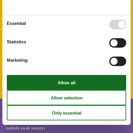
AccommodationFacilities
Drying room
Ski room
Essential
BasicFacilities
Size
42 m²
Statistics
ServiceFacilities
Animals not allowed
Bedroom
Marketing
SurroundingFacilities
Bicycle storage facility
Parking lot
Short stay
There is a limited chance for a short vacation this year, typically
outside peak season.