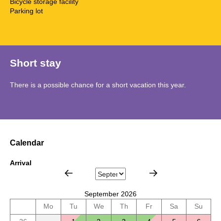
Bicycle storage facility
Parking lot
Short stay
There is a possible chance for a short vacation this year.
Calendar
Arrival
September 2026
Mo
Tu
We
Th
Fr
Sa
Su