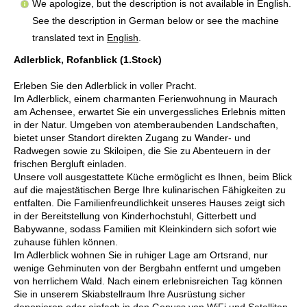
We apologize, but the description is not available in English.
See the description in German below or see the machine
translated text in
English
.
Adlerblick, Rofanblick (1.Stock)
Erleben Sie den Adlerblick in voller Pracht.
Im Adlerblick, einem charmanten Ferienwohnung in Maurach
am Achensee, erwartet Sie ein unvergessliches Erlebnis mitten
in der Natur. Umgeben von atemberaubenden Landschaften,
bietet unser Standort direkten Zugang zu Wander- und
Radwegen sowie zu Skiloipen, die Sie zu Abenteuern in der
frischen Bergluft einladen.
Unsere voll ausgestattete Küche ermöglicht es Ihnen, beim Blick
auf die majestätischen Berge Ihre kulinarischen Fähigkeiten zu
entfalten. Die Familienfreundlichkeit unseres Hauses zeigt sich
in der Bereitstellung von Kinderhochstuhl, Gitterbett und
Babywanne, sodass Familien mit Kleinkindern sich sofort wie
zuhause fühlen können.
Im Adlerblick wohnen Sie in ruhiger Lage am Ortsrand, nur
wenige Gehminuten von der Bergbahn entfernt und umgeben
von herrlichem Wald. Nach einem erlebnisreichen Tag können
Sie in unserem Skiabstellraum Ihre Ausrüstung sicher
deponieren oder einfach in den Genuss von WiFi und Satelliten-