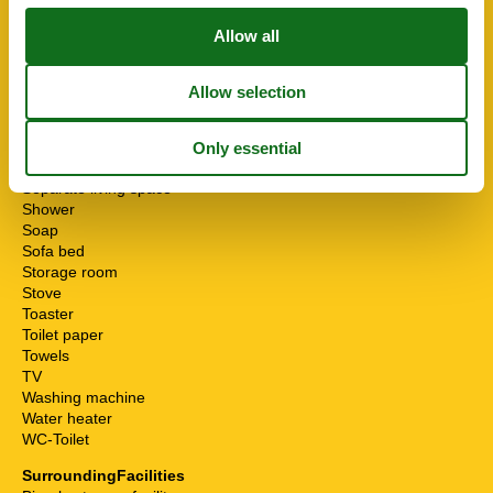
Mountain view
Non-smokers
Oven
Possibility of freezing
Running water
Safe
Seating group
Separate kitchen
Separate living space
Shower
Soap
Sofa bed
Storage room
Stove
Toaster
Toilet paper
Towels
TV
Washing machine
Water heater
WC-Toilet
SurroundingFacilities