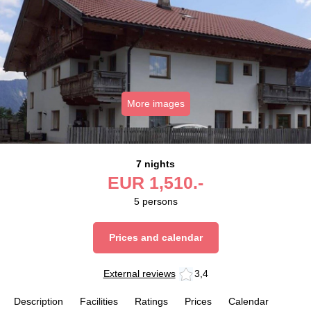
More images
7 nights
EUR
1,510.-
5
persons
Prices and calendar
External reviews
3,4
Description
Facilities
Ratings
Prices
Calendar