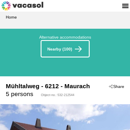
Home
Alternative accommodations
Nearby (100)
Mühltalweg
 - 6212
 - Maurach
Share
5 persons
Object-no.:
532-212544