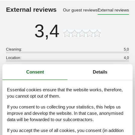
External reviews
Our guest reviews
External reviews
3,4
Cleaning:
5,0
Location:
4,0
Overall:
4,0
Consent
Details
Room:
3,0
Services on site:
2,0
Essential cookies ensure that the website works, therefore,
Value for money:
3,0
you cannot opt out of them.
1 external review
If you consent to us collecting your statistics, this helps us
improve and develop the website. In that case, anonymised
3,4
juni 2023
data will be forwarded to our subcontractors.
Cleaning:
5
Location:
4
Overall:
4
If you accept the use of all cookies, you consent (in addition
Room:
3
Services on site:
2
Value for money:
3