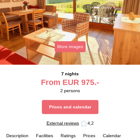
More images
7 nights
From
EUR
975.-
2
persons
Prices and calendar
External reviews
4,2
Description
Facilities
Ratings
Prices
Calendar