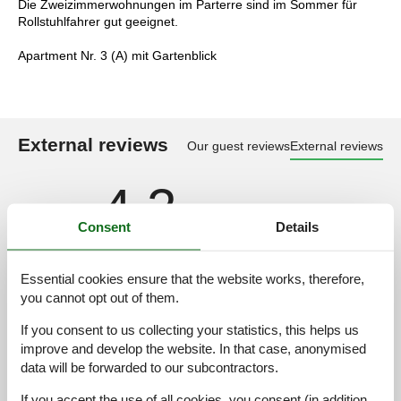
Die Zweizimmerwohnungen im Parterre sind im Sommer für
Rollstuhlfahrer gut geeignet.
Apartment Nr. 3 (A) mit Gartenblick
External reviews
Our guest reviews
External reviews
4,2
Consent
Details
Cleaning:
4,0
Essential cookies ensure that the website works, therefore,
Location:
4,0
you cannot opt out of them.
Overall:
4,4
If you consent to us collecting your statistics, this helps us
Room:
4,4
improve and develop the website. In that case, anonymised
Services on site:
4,4
data will be forwarded to our subcontractors.
Value for money:
4,0
If you accept the use of all cookies, you consent (in addition