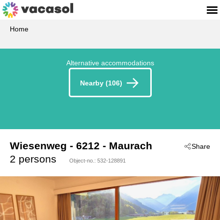
Home
Alternative accommodations
Nearby (106)
Wiesenweg
 - 6212
 - Maurach
Share
2 persons
Object-no.:
532-128891