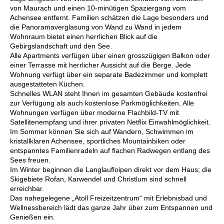
von Maurach und einen 10-minütigen Spaziergang vom
Achensee entfernt. Familien schätzen die Lage besonders und
die Panoramaverglasung von Wand zu Wand in jedem
Wohnraum bietet einen herrlichen Blick auf die
Gebirgslandschaft und den See.
Alle Apartments verfügen über einen grosszügigen Balkon oder
einer Terrasse mit herrlicher Aussicht auf die Berge. Jede
Wohnung verfügt über ein separate Badezimmer und komplett
ausgestatteten Küchen.
Schnelles WLAN steht Ihnen im gesamten Gebäude kostenfrei
zur Verfügung als auch kostenlose Parkmöglichkeiten. Alle
Wohnungen verfügen über moderne Flachbild-TV mit
Satellitenempfang und ihrer privaten Netflix Einwahlmöglichkeit.
Im Sommer können Sie sich auf Wandern, Schwimmen im
kristallklaren Achensee, sportliches Mountainbiken oder
entspanntes Familienradeln auf flachen Radwegen entlang des
Sees freuen.
Im Winter beginnen die Langlaufloipen direkt vor dem Haus; die
Skigebiete Rofan, Karwendel und Christlum sind schnell
erreichbar.
Das nahegelegene „Atoll Freizeitzentrum“ mit Erlebnisbad und
Wellnessbereich lädt das ganze Jahr über zum Entspannen und
Genießen ein.