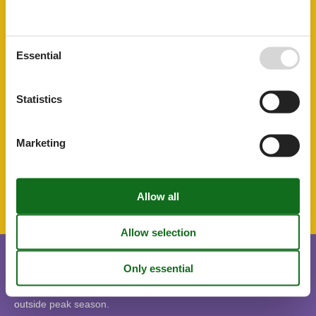
AccommodationFacilities
Drying room
Ski room
Essential
BasicFacilities
Size
22 m²
Statistics
ServiceFacilities
Animals not allowed
Bedroom
Marketing
SurroundingFacilities
Bicycle storage facility
Parking lot
Short stay
There is a limited chance for a short vacation this year, typically
outside peak season.