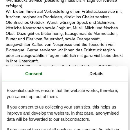
-Frühstücks Service (Bestellung muss bis 4 Tage vor Anreise
erfolgen)
Wir bieten Ihnen auf Vorbestellung einen Frühstücksservice mit
frischen, regionalen Produkten, direkt ins Chalet serviert.
Ofenfrisches Gebäck, Wurst, würziger Speck und Schinken,
köstliche Käsesorten sowie Joghurt, Müsli, Milch und frisches
Obst. Dazu gibt es Blütenhonig, hausgemachte Marmeladen,
Butter und Eier vom Bauernhof, sowie Orangensaft,
ausgewählter Kaffee von Nespresso und Bio Teesorten von
Bioteaque! Gerne servieren wir Ihnen das Frühstück täglich
oder an ausgewählten Tagen natürlich mit ganz viel Liebe direkt
in Ihre Unterkunft.
Preis € 18,00 pro Person/Tag, Kinder bis 14 Jahre € 12,00 pro
Person/Tag
Consent
Details
-Brötchenservice (kann täglich bestellt werden)
Auf Wunsch bringen wir Ihnen täglich frisches Gebäck wie
Essential cookies ensure that the website works, therefore,
Brötchen, knusprige Weckerl, Croissants und weitere
you cannot opt out of them.
Leckereien von unserem heimischen Bäcker. Sie können
bequem per App bestellen und das Gebäck-Sackerl wird Ihnen
If you consent to us collecting your statistics, this helps us
am Morgen an die Tür gehängt.
improve and develop the website. In that case, anonymised
data will be forwarded to our subcontractors.
-Private Cooking
Lassen Sie sich von unserem Privatkoch Lorenzo mit einem,
If you accept the use of all cookies, you consent (in addition