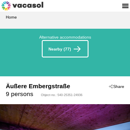
Home
Alternative accommodations
Nearby (77)
Äußere Embergstraße
Share
 - Kaltenbach
9 persons
Object-no.:
540-25351-24936
 - 6272