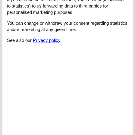
nach Ihren Wünschen gestalteten Speiseerlebnis, Frühstück
to statistics) to us forwarding data to third parties for
(frische Spiegeleier, Pfannkuchen, usw.), mit einem 2-gängigen
personalised marketing purposes.
Mittagsmenü oder einem schönen 4-Gänge Menü zum
Abendessen, verwöhnen.
You can change or withdraw your consent regarding statistics
Saisonal, Regional aber auch Ihr ganz persönliches Menü
and/or marketing at any given time.
(mögliche Unverträglichkeiten, vegane oder vegetarische
Wünsche) sind nach Absprache kein Problem. Mit dem gefüllten
See also our
Privacy policy
Einkaufskorb kommt Lorenzo in Ihre Unterkunft, kocht, deckt
den Tisch, serviert und verlässt die Küche wieder blitz blank bei
laufendem Geschirrspüler.
Bitte frühzeitig Ihren Wunschtermin sichern, damit unser Koch
Lorenzo genügend Zeit für die Vorbereitung hat!
-Wein & Bier
Genießen Sie ein gutes Glas Wein in wohligem Ambiente, an
einem lauen Sommerabend, auf einen gelungenen Urlaubstag
oder zu einem köstlichen Abendessen. Wir bieten Ihnen eine
exklusive Auswahl an erlesenen Weinen und verschiedenen
Starkbieren in Ihrem persönlichen temperierten
Weinklimaschrank.
-Á la Carte
Haben Sie einfach mal keine Lust selbst zu kochen? Sie sind
müde und wollen vor dem Essen noch den Whirlpool oder die