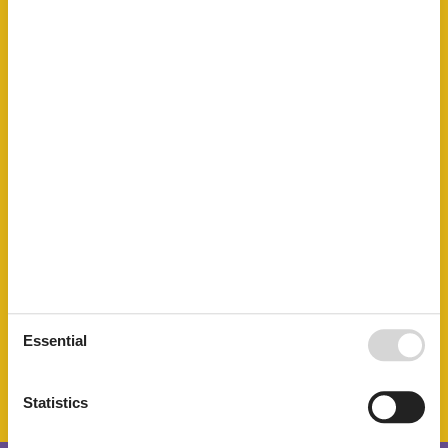
Heater
High chair
Internet - WiFi
Mikrowelle
Multiple bedrooms
Pets allowed or on request
Possibility of freezing
Separate kitchen
Shower
Single bed
Sofa bed
Stove
Terrace
TV
WC-Toilet
SurroundingFacilities
Garden for use
Essential
Parking lot
Petting zoo
Statistics