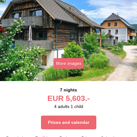
More images
7 nights
EUR
5,603.-
4
adults
1
child
Prices and calendar