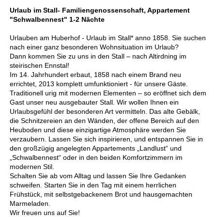
Urlaub im Stall- Familiengenossenschaft, Appartement
"Schwalbennest" 1-2 Nächte
Urlauben am Huberhof - Urlaub im Stall* anno 1858. Sie suchen
nach einer ganz besonderen Wohnsituation im Urlaub?
Dann kommen Sie zu uns in den Stall – nach Altirdning im
steirischen Ennstal!
Im 14. Jahrhundert erbaut, 1858 nach einem Brand neu
errichtet, 2013 komplett umfunktioniert - für unsere Gäste.
Traditionell urig mit modernen Elementen – so eröffnet sich dem
Gast unser neu ausgebauter Stall. Wir wollen Ihnen ein
Urlaubsgefühl der besonderen Art vermitteln. Das alte Gebälk,
die Schnitzereien an den Wänden, der offene Bereich auf den
Heuboden und diese einzigartige Atmosphäre werden Sie
verzaubern. Lassen Sie sich inspirieren, und entspannen Sie in
den großzügig angelegten Appartements „Landlust“ und
„Schwalbennest“ oder in den beiden Komfortzimmern im
modernen Stil.
Schalten Sie ab vom Alltag und lassen Sie Ihre Gedanken
schweifen. Starten Sie in den Tag mit einem herrlichen
Frühstück, mit selbstgebackenem Brot und hausgemachten
Marmeladen.
Wir freuen uns auf Sie!