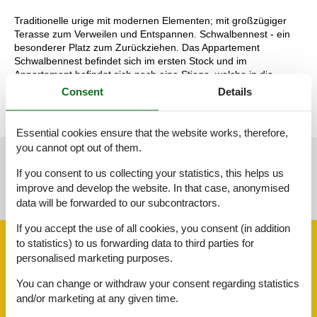
Traditionelle urige mit modernen Elementen; mit großzügiger
Terasse zum Verweilen und Entspannen. Schwalbennest - ein
besonderer Platz zum Zurückziehen. Das Appartement
Schwalbennest befindet sich im ersten Stock und im
Appartement befindet sich noch eine Stiege, welche in die
Schlafräume führt.
Consent
Details
Essential cookies ensure that the website works, therefore,
you cannot opt out of them.
See nearby objects
If you consent to us collecting your statistics, this helps us
improve and develop the website. In that case, anonymised
See the course of the sun around the object
😎
data will be forwarded to our subcontractors.
If you accept the use of all cookies, you consent (in addition
Facilities
to statistics) to us forwarding data to third parties for
personalised marketing purposes.
You can change or withdraw your consent regarding statistics
AccommodationFacilities
and/or marketing at any given time.
Credit cards
Internet in the public area