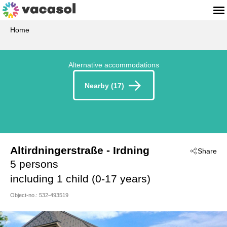
Home
Alternative accommodations
Nearby (17)
Altirdningerstraße
 - Irdning
Share
 - 8952
5 persons
including 1 child (0-17 years)
Object-no.:
532-493519