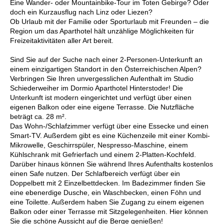
Eine Wander- oder Mountainbike-Tour im Toten Gebirge? Oder
doch ein Kurzausflug nach Linz oder Liezen?
Ob Urlaub mit der Familie oder Sporturlaub mit Freunden – die
Region um das Aparthotel hält unzählige Möglichkeiten für
Freizeitaktivitäten aller Art bereit.
Sind Sie auf der Suche nach einer 2-Personen-Unterkunft an
einem einzigartigen Standort in den Österreichischen Alpen?
Verbringen Sie Ihren unvergesslichen Aufenthalt im Studio
Schiederweiher im Dormio Aparthotel Hinterstoder! Die
Unterkunft ist modern eingerichtet und verfügt über einen
eigenen Balkon oder eine eigene Terrasse. Die Nutzfläche
beträgt ca. 28 m².
Das Wohn-/Schlafzimmer verfügt über eine Essecke und einen
Smart-TV. Außerdem gibt es eine Küchenzeile mit einer Kombi-
Mikrowelle, Geschirrspüler, Nespresso-Maschine, einem
Kühlschrank mit Gefrierfach und einem 2-Platten-Kochfeld.
Darüber hinaus können Sie während Ihres Aufenthalts kostenlos
einen Safe nutzen. Der Schlafbereich verfügt über ein
Doppelbett mit 2 Einzelbettdecken. Im Badezimmer finden Sie
eine ebenerdige Dusche, ein Waschbecken, einen Föhn und
eine Toilette. Außerdem haben Sie Zugang zu einem eigenen
Balkon oder einer Terrasse mit Sitzgelegenheiten. Hier können
Sie die schöne Aussicht auf die Berge genießen!