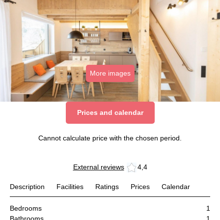
More images
Prices and calendar
Cannot calculate price with the chosen period.
External reviews
4,4
Description
Facilities
Ratings
Prices
Calendar
Bedrooms
1
Bathrooms
1