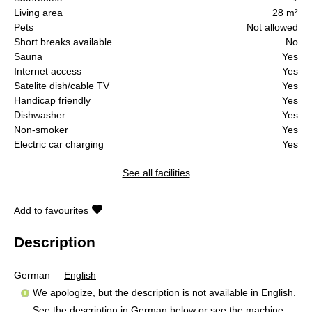
Living area
28 m²
Pets
Not allowed
Short breaks available
No
Sauna
Yes
Internet access
Yes
Satelite dish/cable TV
Yes
Handicap friendly
Yes
Dishwasher
Yes
Non-smoker
Yes
Electric car charging
Yes
See all facilities
Add to favourites
Description
German
English
We apologize, but the description is not available in English.
See the description in German below or see the machine