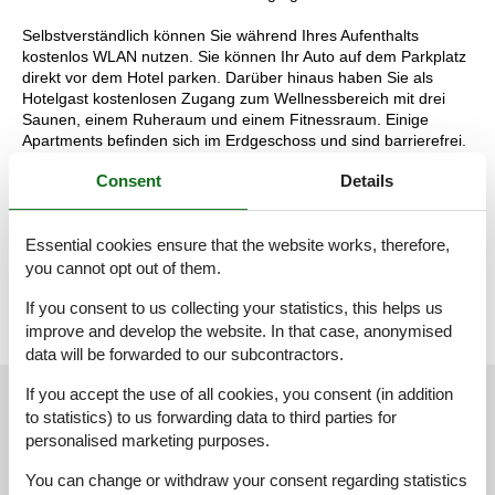
Selbstverständlich können Sie während Ihres Aufenthalts
kostenlos WLAN nutzen. Sie können Ihr Auto auf dem Parkplatz
direkt vor dem Hotel parken. Darüber hinaus haben Sie als
Hotelgast kostenlosen Zugang zum Wellnessbereich mit drei
Saunen, einem Ruheraum und einem Fitnessraum. Einige
Apartments befinden sich im Erdgeschoss und sind barrierefrei.
Möchten Sie eine Unterkunft mit einer spezifischen Lage als
Consent
Details
Präferenz buchen? Nehmen Sie dann telefonisch Kontakt mit
unserem Contact Center auf. Für die Buchung einer Präferenz
kann ein Aufpreis gelten.
Essential cookies ensure that the website works, therefore,
Die Aufteilung der Unterkunft kann variieren. Die Grundrisse und
Bilder vermitteln einen guten Eindruck, dienen aber nur zur
you cannot opt out of them.
Veranschaulichung.
If you consent to us collecting your statistics, this helps us
improve and develop the website. In that case, anonymised
data will be forwarded to our subcontractors.
If you accept the use of all cookies, you consent (in addition
External reviews
Our guest reviews
External reviews
to statistics) to us forwarding data to third parties for
personalised marketing purposes.
4,4
You can change or withdraw your consent regarding statistics