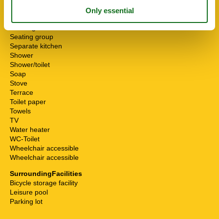
Pets allowed or on request
Possibility of freezing
Running water
Seating group
Separate kitchen
Shower
Shower/toilet
Soap
Stove
Terrace
Toilet paper
Towels
TV
Water heater
WC-Toilet
Wheelchair accessible
Wheelchair accessible
SurroundingFacilities
Bicycle storage facility
Leisure pool
Parking lot