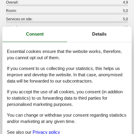
Overall:
4,9
Room:
5,0
Services on site:
5,0
Value for money:
4,9
Consent
Details
3 external reviews
Essential cookies ensure that the website works, therefore,
5,0
juni 2020
you cannot opt out of them.
Cleaning:
5
Location:
5
Overall:
5
Room:
5
Services on site:
5
Value for money:
5
If you consent to us collecting your statistics, this helps us
improve and develop the website. In that case, anonymised
General:
volle Zufriedenheit, sehr gute Betreuung
data will be forwarded to our subcontractors.
If you accept the use of all cookies, you consent (in addition
5,0
marts 2019
to statistics) to us forwarding data to third parties for
Cleaning:
5
Location:
5
Overall:
5
personalised marketing purposes.
Room:
5
Services on site:
5
Value for money:
5
General:
You can change or withdraw your consent regarding statistics
I loved this accommodation. It was beautiful inside, clean and
and/or marketing at any given time.
very comfortable. Also the kitchen was fully equipped, even with
pills for the washbasin. Suitable for a family with little kids too
See also our
Privacy policy