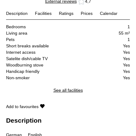
External reviews
4,7
Description
Facilities
Ratings
Prices
Calendar
Bedrooms
1
Living area
55 m²
Pets
1
Short breaks available
Yes
Internet access
Yes
Satelite dish/cable TV
Yes
Woodburning stove
Yes
Handicap friendly
Yes
Non-smoker
Yes
See all facilities
Add to favourites
Description
German
English