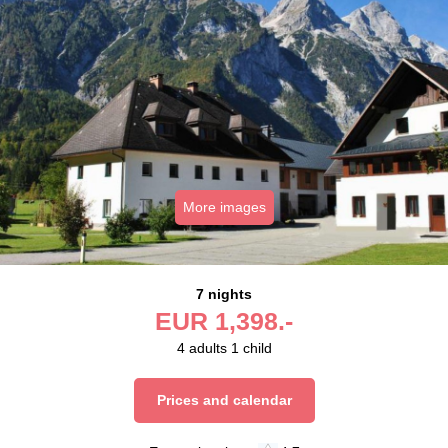
More images
7 nights
EUR
1,398.-
4
adults
1
child
Prices and calendar