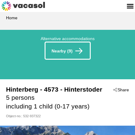
Home
Alternative accommodations
Nearby (9)
Hinterberg
 - 4573
 - Hinterstoder
Share
5 persons
including 1 child (0-17 years)
Object-no.:
532-937322