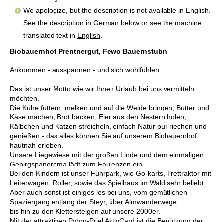
We apologize, but the description is not available in English.
See the description in German below or see the machine
translated text in
English
.
Biobauernhof Prentnergut, Fewo Bauernstubn
Ankommen - ausspannen - und sich wohlfühlen
Das ist unser Motto wie wir Ihnen Urlaub bei uns vermitteln
möchten.
Die Kühe füttern, melken und auf die Weide bringen, Butter und
Käse machen, Brot backen, Eier aus den Nestern holen,
Kälbchen und Katzen streicheln, einfach Natur pur riechen und
genießen,- das alles können Sie auf unserem Biobauernhof
hautnah erleben.
Unsere Liegewiese mit der großen Linde und dem einmaligen
Gebirgspanorama lädt zum Faulenzen ein.
Bei den Kindern ist unser Fuhrpark, wie Go-karts, Trettraktor mit
Leiterwagen, Roller, sowie das Spielhaus im Wald sehr beliebt.
Aber auch sonst ist einiges los bei uns, vom gemütlichen
Spaziergang entlang der Steyr, über Almwanderwege
bis hin zu den Klettersteigen auf unsere 2000er.
Mit der attraktiven Pyhrn-Priel AktivCard ist die Benützung der