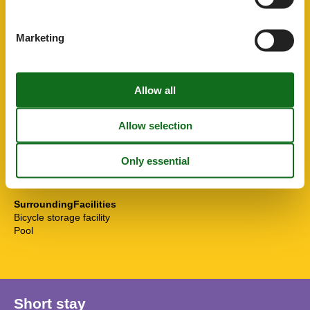
ChildrenFacilities
Familyfriendly
Marketing
ServiceFacilities
Bedding
Bedroom
Cable / Sat
Fridge
Internet - WiFi
Non-smokers
Separate kitchen
Shower/toilet
Travel cot/crib
TV
SurroundingFacilities
Bicycle storage facility
Pool
Short stay