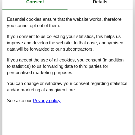
Consent
Details
Services on site:
4,8
Value for money:
4,7
Essential cookies ensure that the website works, therefore,
24 external reviews
you cannot opt out of them.
If you consent to us collecting your statistics, this helps us
4,8
februar 2026
improve and develop the website. In that case, anonymised
Cleaning:
5
Location:
4
Overall:
5
data will be forwarded to our subcontractors.
Room:
5
Services on site:
5
Value for money:
5
If you accept the use of all cookies, you consent (in addition
General:
Wir waren sehr zufrieden und freuen uns schon aufs nächste
to statistics) to us forwarding data to third parties for
Jahr! Sehr schöne Ferienwohnung und super Lage im Ort.
personalised marketing purposes.
You can change or withdraw your consent regarding statistics
4,2
juni 2024
and/or marketing at any given time.
Facilities:
3
Cleaning:
5
Comfort:
3
Friendliness:
5
Location:
5
Overall:
4
See also our
Privacy policy
Room:
4
Services on site:
4
Value for money:
5
5,0
juni 2020
Cleaning:
5
Location:
5
Overall:
5
Room:
5
Services on site:
5
Value for money:
5