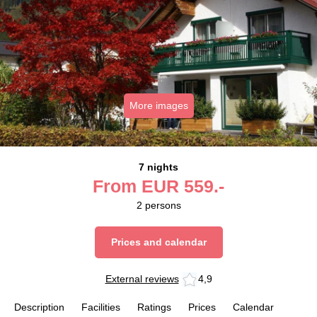
More images
7 nights
From
EUR
559.-
2
persons
Prices and calendar
External reviews
4,9
Description
Facilities
Ratings
Prices
Calendar