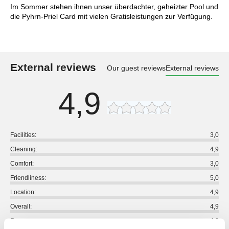
Im Sommer stehen ihnen unser überdachter, geheizter Pool und
die Pyhrn-Priel Card mit vielen Gratisleistungen zur Verfügung.
External reviews
Our guest reviews
External reviews
4,9
Facilities:
3,0
Cleaning:
4,9
Comfort:
3,0
Friendliness:
5,0
Location:
4,9
Overall:
4,9
Room:
4,8