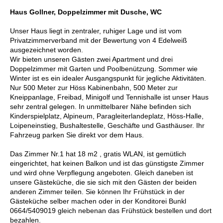
Haus Gollner, Doppelzimmer mit Dusche, WC
Unser Haus liegt in zentraler, ruhiger Lage und ist vom
Privatzimmerverband mit der Bewertung von 4 Edelweiß
ausgezeichnet worden.
Wir bieten unseren Gästen zwei Apartment und drei
Doppelzimmer mit Garten und Poolbenützung. Sommer wie
Winter ist es ein idealer Ausgangspunkt für jegliche Aktivitäten.
Nur 500 Meter zur Höss Kabinenbahn, 500 Meter zur
Kneippanlage, Freibad, Minigolf und Tennishalle ist unser Haus
sehr zentral gelegen. In unmittelbarer Nähe befinden sich
Kinderspielplatz, Alpineum, Paragleiterlandeplatz, Höss-Halle,
Loipeneinstieg, Bushaltestelle, Geschäfte und Gasthäuser. Ihr
Fahrzeug parken Sie direkt vor dem Haus.
Das Zimmer Nr.1 hat 18 m2 , gratis WLAN, ist gemütlich
eingerichtet, hat keinen Balkon und ist das günstigste Zimmer
und wird ohne Verpflegung angeboten. Gleich daneben ist
unsere Gästeküche, die sie sich mit den Gästen der beiden
anderen Zimmer teilen. Sie können Ihr Frühstück in der
Gästeküche selber machen oder in der Konditorei Bunkl
0664/5409019 gleich nebenan das Frühstück bestellen und dort
bezahlen.