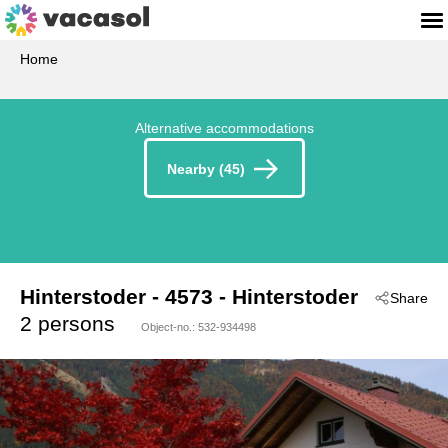
Home
Alternative accommodations
Nearby (45)
Hinterstoder
 - 4573
 - Hinterstoder
Share
2 persons
Object-no.:
532-934498