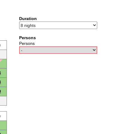
Duration
Persons
Persons
u
6
3
0
u