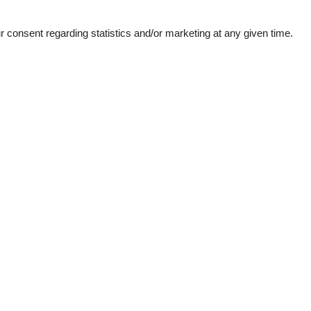
consent regarding statistics and/or marketing at any given time.
External reviews
4,4
eviews
See nearby objects
3,0
4,0
5,0
5,0
5,0
5,0