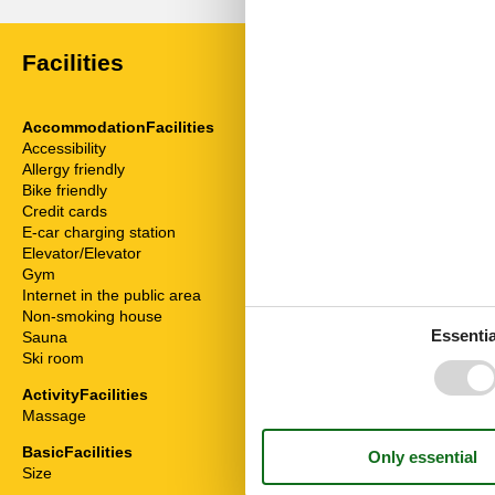
Facilities
AccommodationFacilities
ServiceFacili
Accessibility
Animals on re
Allergy friendly
Bad/WC
Bike friendly
Bedding
Credit cards
Bedroom
E-car charging station
Bread service
Elevator/Elevator
Breakfast serv
Gym
Cable / Sat
Internet in the public area
Coffee machi
Non-smoking house
Combined livi
Essentia
Sauna
Disabled frien
Ski room
Dishwasher
Double bed
ActivityFacilities
Fridge
Massage
Hair dryer
Heater
BasicFacilities
High chair
Size
28 m²
Internet - WiFi