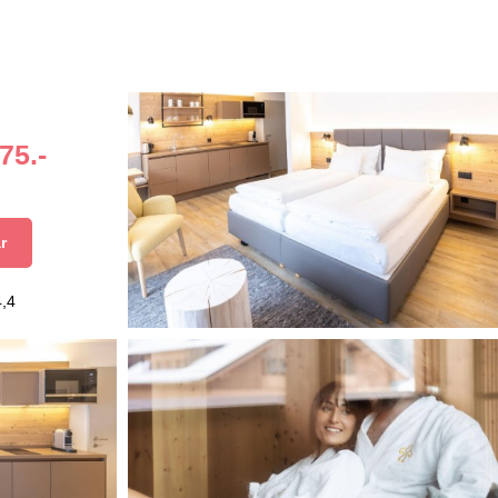
75.-
r
4,4