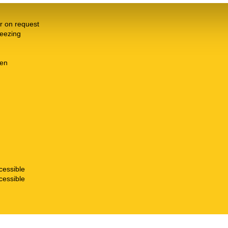
r on request
freezing
hen
cessible
cessible