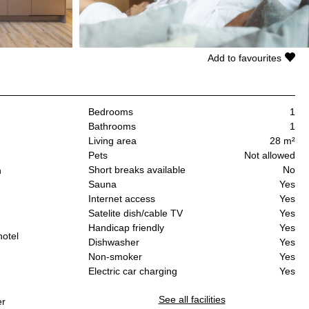
Add to favourites
Bedrooms
1
Bathrooms
1
Living area
28 m²
Pets
Not allowed
Short breaks available
No
n
Sauna
Yes
Internet access
Yes
Satelite dish/cable TV
Yes
Handicap friendly
Yes
hotel
Dishwasher
Yes
Non-smoker
Yes
Electric car charging
Yes
See all facilities
er