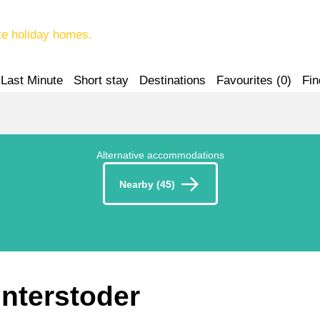
te holiday homes.
Last Minute
Short stay
Destinations
Favourites (
0
)
Fin
Alternative accommodations
Nearby (45)
interstoder