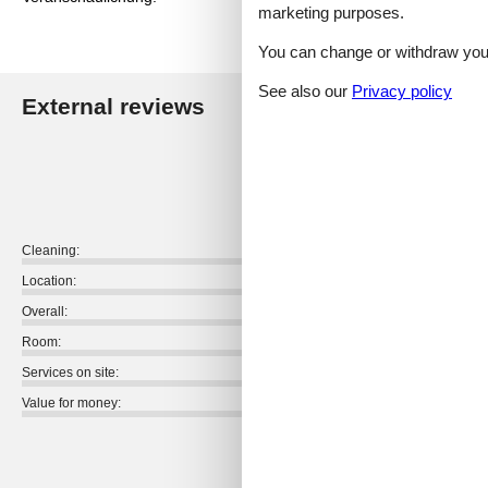
marketing purposes.
You can change or withdraw your 
See also our
Privacy policy
External reviews
Our guest r
4,4
Cleaning:
Location:
Overall:
Room:
Services on site:
Value for money:
External reviews
No detailed external reviews