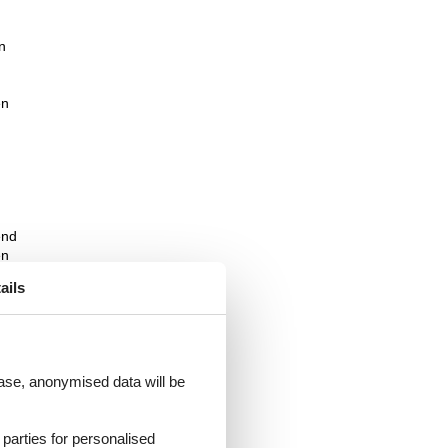
n
en
end
en
r
ails
otel
age
 case, anonymised data will be
d parties for personalised