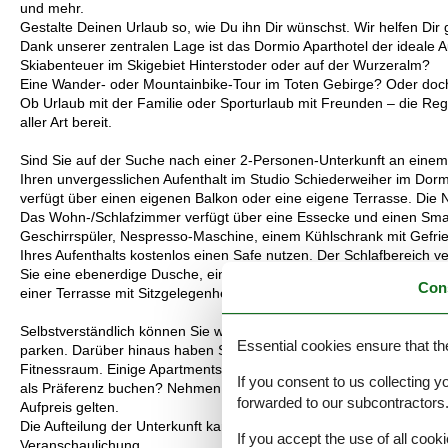
und mehr.
Gestalte Deinen Urlaub so, wie Du ihn Dir wünschst. Wir helfen Dir 
Dank unserer zentralen Lage ist das Dormio Aparthotel der ideale Au
Skiabenteuer im Skigebiet Hinterstoder oder auf der Wurzeralm?
Eine Wander- oder Mountainbike-Tour im Toten Gebirge? Oder doch
Ob Urlaub mit der Familie oder Sporturlaub mit Freunden – die Regio
aller Art bereit.
Sind Sie auf der Suche nach einer 2-Personen-Unterkunft an einem 
Ihren unvergesslichen Aufenthalt im Studio Schiederweiher im Dormi
verfügt über einen eigenen Balkon oder eine eigene Terrasse. Die N
Das Wohn-/Schlafzimmer verfügt über eine Essecke und einen Smar
Geschirrspüler, Nespresso-Maschine, einem Kühlschrank mit Gefri
Ihres Aufenthalts kostenlos einen Safe nutzen. Der Schlafbereich v
Sie eine ebenerdige Dusche, ein Waschbecken, einen Föhn und ei
Con
einer Terrasse mit Sitzgelegenheiten. Hier können Sie die schöne A
Selbstverständlich können Sie während Ihres Aufenthalts kostenlos
Essential cookies ensure that th
parken. Darüber hinaus haben Sie als Hotelgast kostenlosen Zug
Fitnessraum. Einige Apartments befinden sich im Erdgeschoss und si
If you consent to us collecting y
als Präferenz buchen? Nehmen Sie dann telefonisch Kontakt mit un
forwarded to our subcontractors
Aufpreis gelten.
Die Aufteilung der Unterkunft kann variieren. Die Grundrisse und Bi
If you accept the use of all cooki
Veranschaulichung.