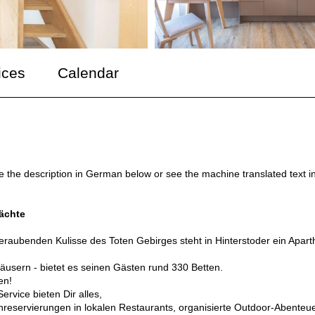
ices
Calendar
ee the description in German below or see the machine translated text i
Nächte
eraubenden Kulisse des Toten Gebirges steht in Hinterstoder ein Apart
4 Häusern - bietet es seinen Gästen rund 330 Betten.
en!
rvice bieten Dir alles,
hreservierungen in lokalen Restaurants, organisierte Outdoor-Abenteu