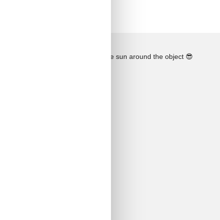
See the course of the sun around the object
😎