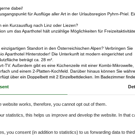
gerne dabei!
sgangspunkt für Ausflüge aller Art in der Urlaubsregion Pyhrn-Priel. Ei
 ein Kurzausflug nach Linz oder Liezen?
n um das Aparthotel hält unzählige Möglichkeiten für Freizeitaktivität
einzigartigen Standort in den Österreichischen Alpen? Verbringen Sie
o Aparthotel Hinterstoder! Die Unterkunft ist modern eingerichtet und
utzfläche beträgt ca. 28 m².
t-TV. Außerdem gibt es eine Küchenzeile mit einer Kombi-Mikrowelle,
erfach und einem 2-Platten-Kochfeld. Darüber hinaus können Sie währ
erfügt über ein Doppelbett mit 2 Einzelbettdecken. Im Badezimmer find
ne Toilette. Außerdem haben Sie Zugang zu einem eigenen Balkon ode
sent
Det
ussicht auf die Berge genießen!
 WLAN nutzen. Sie können Ihr Auto auf dem Parkplatz direkt vor dem H
e website works, therefore, you cannot opt out of them.
ang zum Wellnessbereich mit drei Saunen, einem Ruheraum und einem
nd barrierefrei. Möchten Sie eine Unterkunft mit einer spezifischen L
our statistics, this helps us improve and develop the website. In that
serem Contact Center auf. Für die Buchung einer Präferenz kann ein
.
lder vermitteln einen guten Eindruck, dienen aber nur zur
es, you consent (in addition to statistics) to us forwarding data to thir