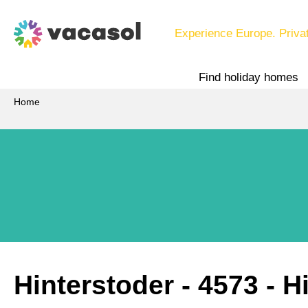
Experience Europe. Priva
Find holiday homes
Home
Hinterstoder
 - 4573
 - H