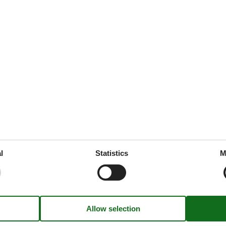
ties
SurroundingFacilities
quest
Bicycle storage facility
Leisure pool
Parking lot
ice
ne
ng/bedroom
l
Statistics
M
dly