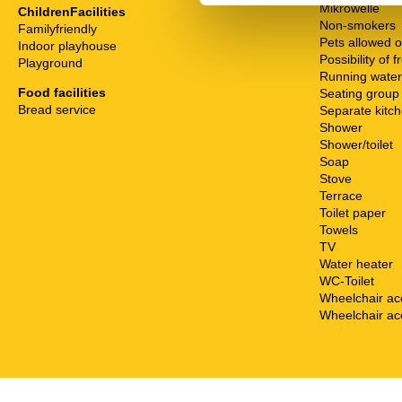
Mikrowelle
ChildrenFacilities
Non-smokers
Familyfriendly
Pets allowed o
Indoor playhouse
Possibility of 
Playground
Running water
Food facilities
Seating group
Bread service
Separate kitc
Shower
Shower/toilet
Soap
Stove
Terrace
Toilet paper
Towels
TV
Water heater
WC-Toilet
Wheelchair ac
Wheelchair ac