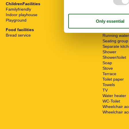
High chair
ChildrenFacilities
Internet - WiFi
Familyfriendly
Mikrowelle
Indoor playhouse
Non-smokers
Playground
Pets allowed o
Food facilities
Possibility of 
Bread service
Running water
Seating group
Separate kitc
Shower
Shower/toilet
Soap
Stove
Terrace
Toilet paper
Towels
TV
Water heater
WC-Toilet
Wheelchair ac
Wheelchair ac