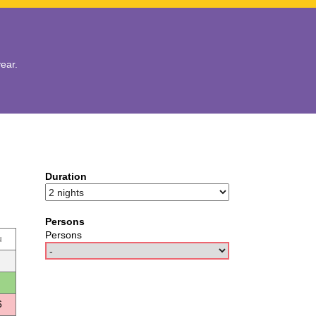
year.
Duration
Persons
Persons
u
6