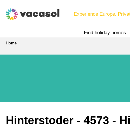
Experience Europe. Priva
Find holiday homes
Home
Hinterstoder
 - 4573
 - H