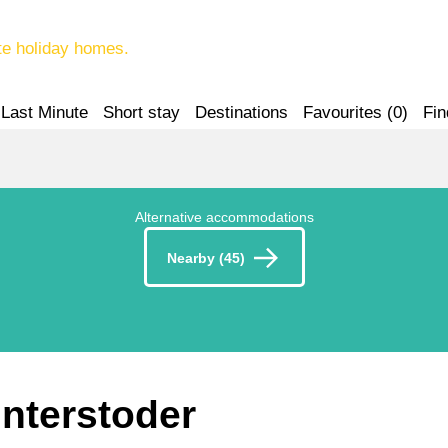
te holiday homes.
Last Minute
Short stay
Destinations
Favourites (
0
)
Fin
Alternative accommodations
Nearby (45)
interstoder