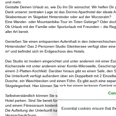
und mehr.
Gestalte Deinen Urlaub so, wie Du ihn Dir wünschst. Wir helfen Dir 
Dank unserer zentralen Lage ist das Dormio Aparthotel der ideale Au
Skiabenteuer im Skigebiet Hinterstoder oder auf der Wurzeralm?
Eine Wander- oder Mountainbike-Tour im Toten Gebirge? Oder doch
Ob Urlaub mit der Familie oder Sporturlaub mit Freunden – die Regio
aller Art bereit.
Genießen Sie einen entspannten Aufenthalt in den österreichische
Hinterstoder! Das 2-Personen-Studio Gleinkersee verfügt über eine 
m² und befindet sich im Erdgeschoss des Hotels.
Das Studio ist modern eingerichtet und unter anderem mit einer E
Küchenzeile mit unter anderem einer Kombi-Mikrowelle, Geschirrs
einem 2-Platten-Kochfeld. Darüber hinaus gibt es einen Safe, den 
Die Unterkunft verfügt außerdem über ein Doppelbett mit 2 Einzel
Dusche, ein Waschbecken und einen Föhn. Es gibt auch eine separa
Sitzgelegenheit. Hier können Sie sich bei einem leckeren Getränk 
Con
Selbstverständlich können Sie während Ihres Aufenthalts kostenlo
Hotel parken. Sind Sie bereit für Entspannung? Als Hotelgast kö
und einem Fitnessraum kostenlos nutzen.
Essential cookies ensure that th
Die Aufteilung der Unterkunft kann variieren. Die Grundrisse und Bi
Veranschaulichung.