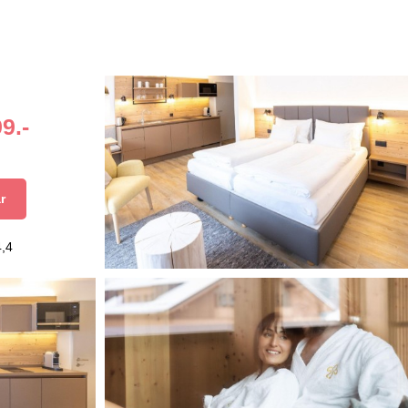
9.-
r
4,4