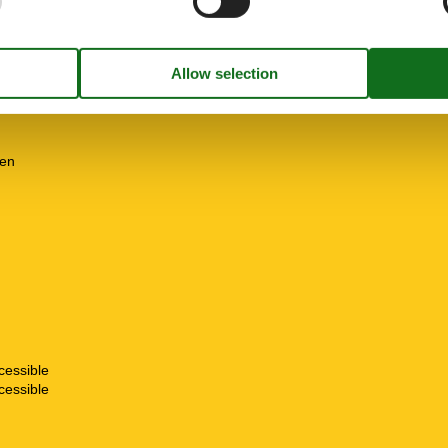
r on request
freezing
hen
cessible
cessible