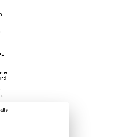
n
en
 34
eine
und
e
it
ails
 dem
um