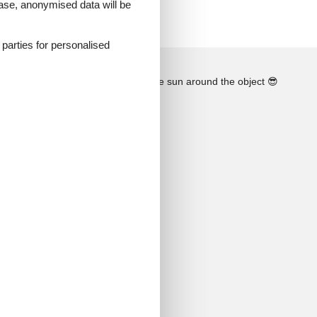
 case, anonymised data will be
d parties for personalised
See the course of the sun around the object
😎