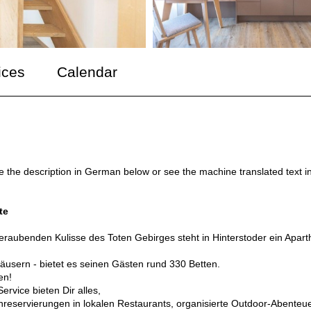
ices
Calendar
ee the description in German below or see the machine translated text i
te
eraubenden Kulisse des Toten Gebirges steht in Hinterstoder ein Apart
4 Häusern - bietet es seinen Gästen rund 330 Betten.
en!
rvice bieten Dir alles,
hreservierungen in lokalen Restaurants, organisierte Outdoor-Abenteu