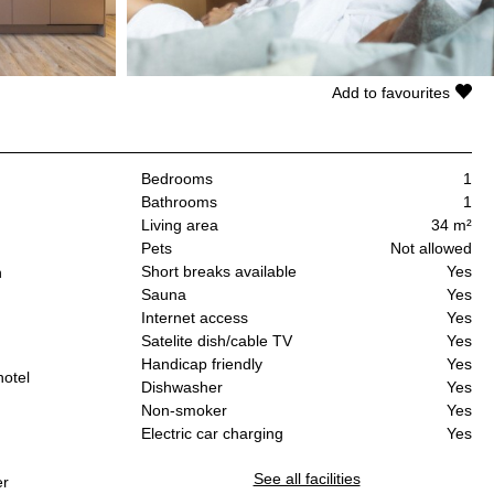
Add to favourites
Bedrooms
1
Bathrooms
1
Living area
34 m²
Pets
Not allowed
Short breaks available
Yes
n
Sauna
Yes
Internet access
Yes
Satelite dish/cable TV
Yes
Handicap friendly
Yes
hotel
Dishwasher
Yes
Non-smoker
Yes
Electric car charging
Yes
See all facilities
er