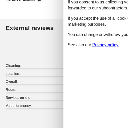
If you consent to us collecting y
forwarded to our subcontractors
If you accept the use of all cooki
marketing purposes.
External reviews
Our guest r
You can change or withdraw your 
4,4
See also our
Privacy policy
Cleaning:
Location:
Overall:
Room:
Services on site:
Value for money:
External reviews
No detailed external reviews