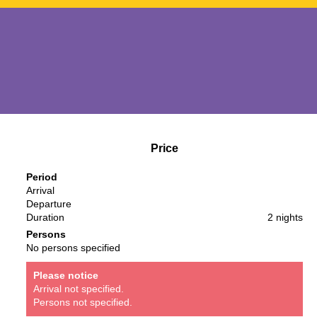
Price
Period
Arrival
Departure
Duration
2 nights
Persons
No persons specified
Please notice
Arrival not specified.
Persons not specified.