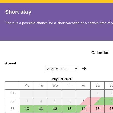
Short stay
There is a possible chance for a short vacation at a certain time of 
Calendar
Arrival
August 2026
Mo
Tu
We
Th
Fr
Sa
S
31
1
2
32
3
4
5
6
7
8
9
33
10
11
12
13
14
15
1