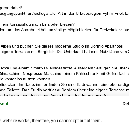
gerne dabei!
sgangspunkt für Ausflüge aller Art in der Urlaubsregion Pyhrn-Priel. Ei
 ein Kurzausflug nach Linz oder Liezen?
n um das Aparthotel hält unzählige Möglichkeiten für Freizeitaktivität
n Alpen und buchen Sie dieses moderne Studio im Dormio Aparthotel
eigene Terrasse mit Bergblick. Die Unterkunft hat eine Nutzfläche von
ssecke und einem Smart-TV ausgestattet. Außerdem verfügen Sie über 
pülmaschine, Nespresso-Maschine, einem Kühlschrank mit Gefrierfach 
Sie kostenlos nutzen können.
bettdecken. Im Badezimmer finden Sie eine Badewanne, eine ebenerdig
te Toilette. Das Studio verfügt außerdem über eine eigene Terrasse m
niederlassen und die schöne Aussicht auf die Berge genießen.
sent
Det
ses WLAN nutzen und Sie können Ihr Auto auf dem Parkplatz direkt vor
nnen Sie außerdem den Wellnessbereich mit drei Saunen, einem Ruhera
e website works, therefore, you cannot opt out of them.
lder vermitteln einen guten Eindruck, dienen aber nur zur