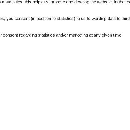
our statistics, this helps us improve and develop the website. In that
.
es, you consent (in addition to statistics) to us forwarding data to thir
External reviews
4,4
eviews
See nearby objects
consent regarding statistics and/or marketing at any given time.
3,0
4,0
5,0
5,0
5,0
5,0