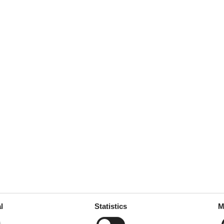
ties
SurroundingFacilities
quest
Bicycle storage facility
Leisure pool
Parking lot
ice
ne
ng/bedroom
dly
l
Statistics
M