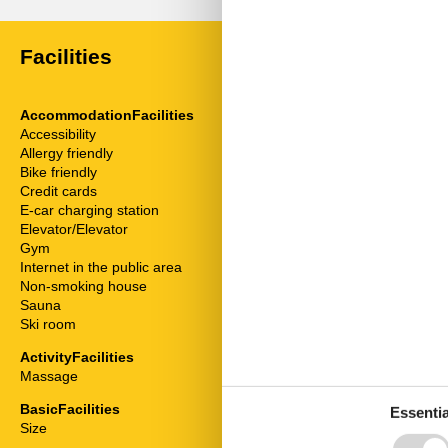
Facilities
AccommodationFacilities
ServiceFacili
Accessibility
Animals on re
Allergy friendly
Bad/WC
Bike friendly
Balcony
Credit cards
Bathtub
E-car charging station
Bedding
Elevator/Elevator
Bedroom
Gym
Bread service
Internet in the public area
Breakfast serv
Non-smoking house
Cable / Sat
Sauna
Coffee machi
Ski room
Combined livi
Disabled frien
ActivityFacilities
Dishwasher
Massage
Double bed
Fridge
BasicFacilities
Essentia
Hair dryer
Size
34 m²
Heater