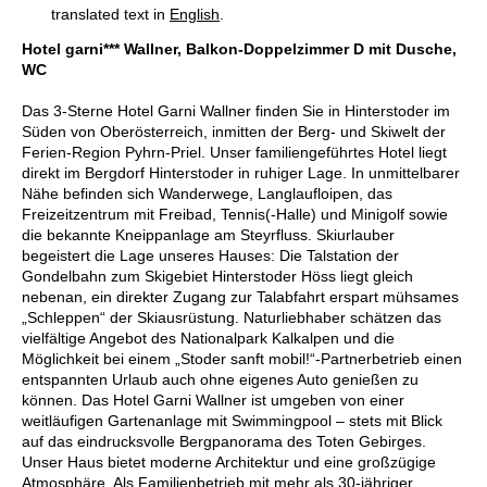
translated text in
English
.
Hotel garni*** Wallner, Balkon-Doppelzimmer D mit Dusche,
WC
Das 3-Sterne Hotel Garni Wallner finden Sie in Hinterstoder im
Süden von Oberösterreich, inmitten der Berg- und Skiwelt der
Ferien-Region Pyhrn-Priel. Unser familiengeführtes Hotel liegt
direkt im Bergdorf Hinterstoder in ruhiger Lage. In unmittelbarer
Nähe befinden sich Wanderwege, Langlaufloipen, das
Freizeitzentrum mit Freibad, Tennis(-Halle) und Minigolf sowie
die bekannte Kneippanlage am Steyrfluss. Skiurlauber
begeistert die Lage unseres Hauses: Die Talstation der
Gondelbahn zum Skigebiet Hinterstoder Höss liegt gleich
nebenan, ein direkter Zugang zur Talabfahrt erspart mühsames
„Schleppen“ der Skiausrüstung. Naturliebhaber schätzen das
vielfältige Angebot des Nationalpark Kalkalpen und die
Möglichkeit bei einem „Stoder sanft mobil!“-Partnerbetrieb einen
entspannten Urlaub auch ohne eigenes Auto genießen zu
können. Das Hotel Garni Wallner ist umgeben von einer
weitläufigen Gartenanlage mit Swimmingpool – stets mit Blick
auf das eindrucksvolle Bergpanorama des Toten Gebirges.
Unser Haus bietet moderne Architektur und eine großzügige
Atmosphäre. Als Familienbetrieb mit mehr als 30-jähriger