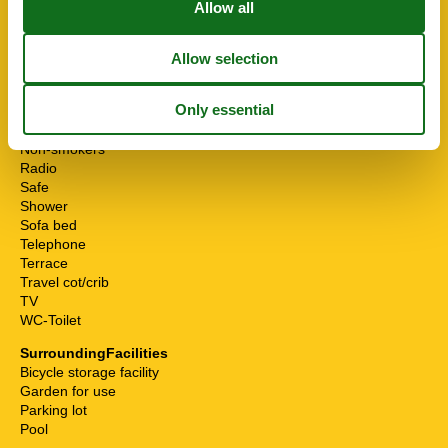
Breakfast service
Cable / Sat
Desk
Hair dryer
Heater
High chair
Internet - WiFi
Non-smokers
Radio
Safe
Shower
Sofa bed
Telephone
Terrace
Travel cot/crib
TV
WC-Toilet
SurroundingFacilities
Bicycle storage facility
Garden for use
Parking lot
Pool