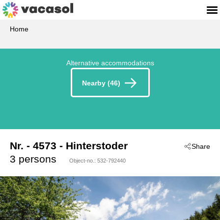
Home
Alternative accommodations
Nearby (46)
Nr.
 - 4573
 - Hinterstoder
Share
3 persons
Object-no.:
532-792440