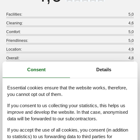
Facilities:
5,0
Cleaning:
4,6
Comfort:
5,0
Friendliness:
5,0
Location:
4,9
Overall:
4,8
Room:
4,7
Consent
Details
Services on site:
4,5
Value for money:
4,3
Essential cookies ensure that the website works, therefore,
you cannot opt out of them.
17 external reviews
If you consent to us collecting your statistics, this helps us
improve and develop the website. In that case, anonymised
5,0
december 2025
Cleaning:
5
Location:
5
Overall:
5
data will be forwarded to our subcontractors.
Room:
5
Services on site:
5
Value for money:
5
If you accept the use of all cookies, you consent (in addition
General:
to statistics) to us forwarding data to third parties for
Es war ein wunderbarer Aufenthalt, die Wohnung ist modern