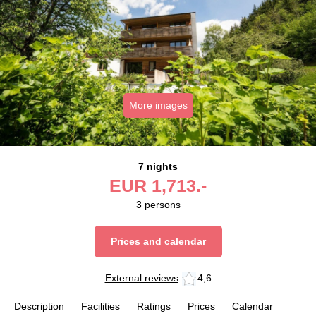
More images
7 nights
EUR
1,713.-
3
persons
Prices and calendar
External reviews
4,6
Description
Facilities
Ratings
Prices
Calendar