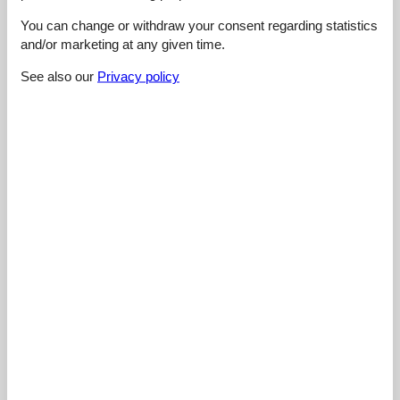
4,4
You can change or withdraw your consent regarding statistics
and/or marketing at any given time.
See also our
Privacy policy
Cleaning:
3,0
Location:
4,0
Overall:
5,0
Room:
5,0
Services on site:
5,0
Value for money:
5,0
External reviews
No detailed external reviews
See nearby objects
See the course of the sun around the object
😎