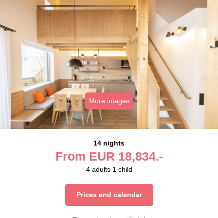
More images
14 nights
From
EUR
18,834.-
4
adults
1
child
Prices and calendar