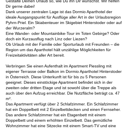
Gestalte Deinen Urlaub so, wie Du ihn Dir wünschst. Wir helfen
Dir gerne dabei!
Dank unserer zentralen Lage ist das Dormio Aparthotel der
ideale Ausgangspunkt für Ausflüge aller Art in der Urlaubsregion
Pyhrn-Priel. Ein Skiabenteuer im Skigebiet Hinterstoder oder auf
der Wurzeralm?
Eine Wander- oder Mountainbike-Tour im Toten Gebirge? Oder
doch ein Kurzausflug nach Linz oder Liezen?
Ob Urlaub mit der Familie oder Sporturlaub mit Freunden – die
Region um das Aparthotel hält unzählige Möglichkeiten für
Freizeitaktivitäten aller Art bereit.
Verbringen Sie einen Aufenthalt im Apartment Piessling mit
eigener Terrasse oder Balkon im Dormio Aparthotel Hinterstoder
in Österreich. Diese Unterkunft ist für bis zu 5 Personen
geeignet. Dieses einstöckige Apartment befindet sich in der
zweiten oder dritten Etage und ist sowohl über die Treppe als
auch über den Aufzug erreichbar. Die Nutzfläche beträgt ca. 47
m².
Das Apartment verfügt über 2 Schlafzimmer. Ein Schlafzimmer
hat ein Doppelbett mit 2 Einzelbettdecken und einen Fernseher.
Das andere Schlafzimmer hat ein Etagenbett mit einem
Doppelbett und einem erhöhten Einzelbett. Das gemütliche
Wohnzimmer hat eine Sitzecke mit einem Smart-TV und eine