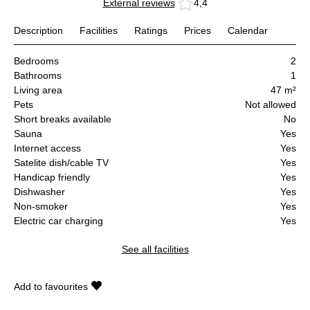
External reviews
4,4
Description
Facilities
Ratings
Prices
Calendar
Bedrooms
2
Bathrooms
1
Living area
47 m²
Pets
Not allowed
Short breaks available
No
Sauna
Yes
Internet access
Yes
Satelite dish/cable TV
Yes
Handicap friendly
Yes
Dishwasher
Yes
Non-smoker
Yes
Electric car charging
Yes
See all facilities
Add to favourites