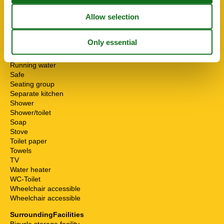
Internet - WiFi
Mikrowelle
Multiple bedrooms
Non-smokers
Pets allowed or on request
Possibility of freezing
Running water
Safe
Seating group
Separate kitchen
Shower
Shower/toilet
Soap
Stove
Toilet paper
Towels
TV
Water heater
WC-Toilet
Wheelchair accessible
Wheelchair accessible
SurroundingFacilities
Bicycle storage facility