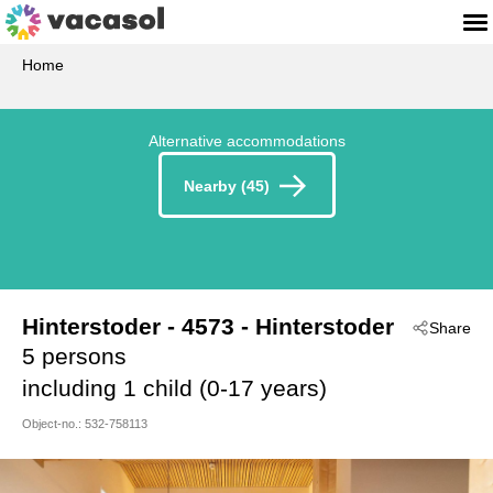
Home
Alternative accommodations
Nearby (45)
Hinterstoder
 - 4573
 - Hinterstoder
Share
5 persons
including 1 child (0-17 years)
Object-no.:
532-758113