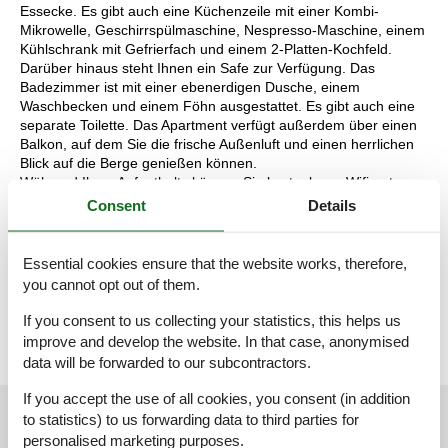
Essecke. Es gibt auch eine Küchenzeile mit einer Kombi-
Mikrowelle, Geschirrspülmaschine, Nespresso-Maschine, einem
Kühlschrank mit Gefrierfach und einem 2-Platten-Kochfeld.
Darüber hinaus steht Ihnen ein Safe zur Verfügung. Das
Badezimmer ist mit einer ebenerdigen Dusche, einem
Waschbecken und einem Föhn ausgestattet. Es gibt auch eine
separate Toilette. Das Apartment verfügt außerdem über einen
Balkon, auf dem Sie die frische Außenluft und einen herrlichen
Blick auf die Berge genießen können.
Während Ihres Aufenthalts können Sie kostenloses Wifi nutzen
und Ihr Auto auf dem Parkplatz direkt vor dem Hotel abstellen.
Consent
Details
Darüber hinaus haben Sie als Hotelgast freien Zugang zum
Wellnessbereich. Entspannen Sie sich in den drei Saunen und
einem Ruheraum oder nutzen Sie den Fitnessraum.
Essential cookies ensure that the website works, therefore,
Die Aufteilung der Unterkunft kann variieren. Die Grundrisse und
you cannot opt out of them.
Bilder vermitteln einen guten Eindruck, dienen aber nur zur
Veranschaulichung.
If you consent to us collecting your statistics, this helps us
improve and develop the website. In that case, anonymised
data will be forwarded to our subcontractors.
If you accept the use of all cookies, you consent (in addition
External reviews
Our guest reviews
External reviews
to statistics) to us forwarding data to third parties for
personalised marketing purposes.