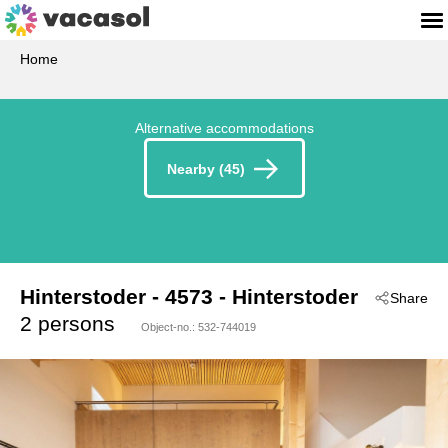
Home
Alternative accommodations
Nearby (45)
Hinterstoder
 - 4573
 - Hinterstoder
Share
2 persons
Object-no.:
532-744019