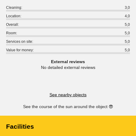
Cleaning:
3,0
Location:
4,0
Overall:
5,0
Room:
5,0
Services on site:
5,0
Value for money:
5,0
External reviews
No detailed external reviews
See nearby objects
See the course of the sun around the object
😎
Facilities