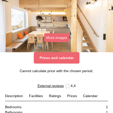
More images
Prices and calendar
Cannot calculate price with the chosen period.
External reviews
4,4
Description
Facilities
Ratings
Prices
Calendar
Bedrooms
1
Bathrooms
1