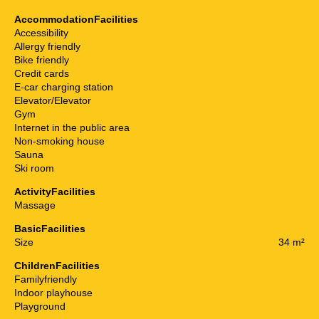
AccommodationFacilities
Accessibility
Allergy friendly
Bike friendly
Credit cards
E-car charging station
Elevator/Elevator
Gym
Internet in the public area
Non-smoking house
Sauna
Ski room
ActivityFacilities
Massage
BasicFacilities
Size
34 m²
ChildrenFacilities
Familyfriendly
Indoor playhouse
Playground