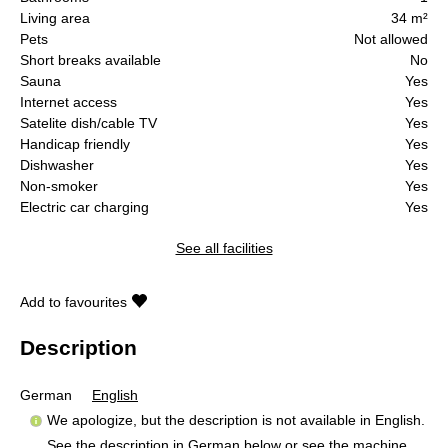
Living area
34 m²
Pets
Not allowed
Short breaks available
No
Sauna
Yes
Internet access
Yes
Satelite dish/cable TV
Yes
Handicap friendly
Yes
Dishwasher
Yes
Non-smoker
Yes
Electric car charging
Yes
See all facilities
Add to favourites
Description
German
English
We apologize, but the description is not available in English.
See the description in German below or see the machine