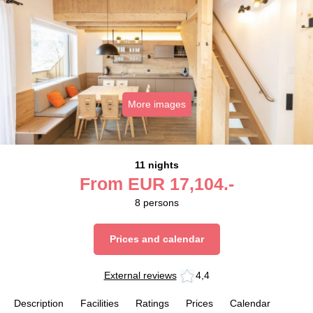
More images
11 nights
From
EUR
17,104.-
8
persons
Prices and calendar
External reviews
4,4
Description
Facilities
Ratings
Prices
Calendar