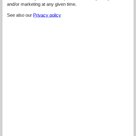
and/or marketing at any given time.
4,4
See also our
Privacy policy
Cleaning:
3,0
Location:
4,0
Overall:
5,0
Room:
5,0
Services on site:
5,0
Value for money:
5,0
External reviews
No detailed external reviews
See nearby objects
See the course of the sun around the object
😎