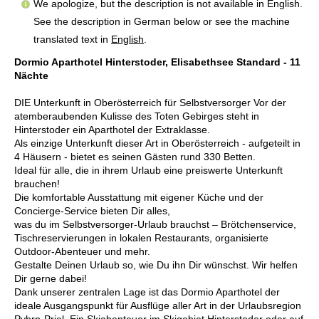
We apologize, but the description is not available in English.
See the description in German below or see the machine
translated text in
English
.
Dormio Aparthotel Hinterstoder, Elisabethsee Standard - 11
Nächte
DIE Unterkunft in Oberösterreich für Selbstversorger Vor der
atemberaubenden Kulisse des Toten Gebirges steht in
Hinterstoder ein Aparthotel der Extraklasse.
Als einzige Unterkunft dieser Art in Oberösterreich - aufgeteilt in
4 Häusern - bietet es seinen Gästen rund 330 Betten.
Ideal für alle, die in ihrem Urlaub eine preiswerte Unterkunft
brauchen!
Die komfortable Ausstattung mit eigener Küche und der
Concierge-Service bieten Dir alles,
was du im Selbstversorger-Urlaub brauchst – Brötchenservice,
Tischreservierungen in lokalen Restaurants, organisierte
Outdoor-Abenteuer und mehr.
Gestalte Deinen Urlaub so, wie Du ihn Dir wünschst. Wir helfen
Dir gerne dabei!
Dank unserer zentralen Lage ist das Dormio Aparthotel der
ideale Ausgangspunkt für Ausflüge aller Art in der Urlaubsregion
Pyhrn-Priel. Ein Skiabenteuer im Skigebiet Hinterstoder oder auf