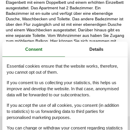
Etagenbett mit einem Doppelbett und einem erhöhten Einzelbett
ausgestattet. Das Apartment hat 2 Badezimmer. Ein
Badezimmer ist en-suite und verfügt über eine ebenerdige
Dusche, Waschbecken und Toilette. Das andere Badezimmer ist
über den Flur zugänglich und ist mit einer ebenerdigen Dusche
und einem Waschbecken ausgestattet. Darüber hinaus gibt es
eine separate Toilette. Vom Wohnzimmer aus haben Sie Zugang
zum möblierten Balkon. Hier können Sie sich zusammen mit
Ihrer Gesellschaft niederlassen und die wunderschöne Aussicht
Consent
Details
auf die Berge genießen.
Während Ihres Aufenthalts können Sie Ihr Auto auf dem
Parkplatz direkt vor dem Hotel parken. Außerdem können Sie
Essential cookies ensure that the website works, therefore,
kostenlos WLAN nutzen. Als Hotelgast haben Sie außerdem
you cannot opt out of them.
kostenlosen Zugang zum Wellnessbereich mit drei Saunen,
einem Ruheraum und einem Fitnessraum.
If you consent to us collecting your statistics, this helps us
Die Aufteilung der Unterkunft kann variieren. Die Grundrisse und
improve and develop the website. In that case, anonymised
Bilder vermitteln einen guten Eindruck, dienen aber nur zur
data will be forwarded to our subcontractors.
Veranschaulichung.
If you accept the use of all cookies, you consent (in addition
to statistics) to us forwarding data to third parties for
personalised marketing purposes.
External reviews
Our guest reviews
External reviews
You can change or withdraw your consent regarding statistics