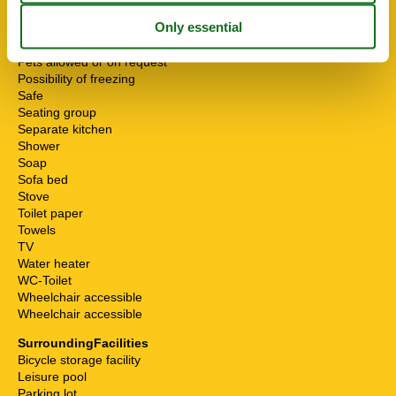
Mikrowelle
Multiple bedrooms
Non-smokers
Pets allowed or on request
Possibility of freezing
Safe
Seating group
Separate kitchen
Shower
Soap
Sofa bed
Stove
Toilet paper
Towels
TV
Water heater
WC-Toilet
Wheelchair accessible
Wheelchair accessible
SurroundingFacilities
Bicycle storage facility
Leisure pool
Parking lot