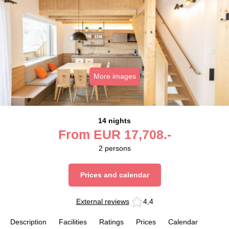
More images
14 nights
From
EUR
17,708.-
2
persons
Prices and calendar
External reviews
4,4
Description
Facilities
Ratings
Prices
Calendar