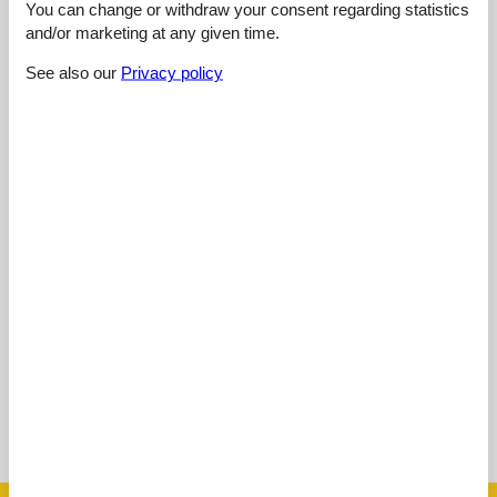
4,4
You can change or withdraw your consent regarding statistics
and/or marketing at any given time.
See also our
Privacy policy
Cleaning:
3,0
Location:
4,0
Overall:
5,0
Room:
5,0
Services on site:
5,0
Value for money:
5,0
External reviews
No detailed external reviews
See nearby objects
See the course of the sun around the object
😎