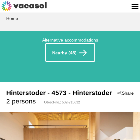
Home
Alternative accommodations
Nearby (45)
Hinterstoder
 - 4573
 - Hinterstoder
Share
2 persons
Object-no.:
532-715632