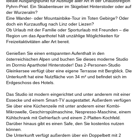
ideale Ausgangspunkt für Ausflüge aller Art in der Urlaubsregion
Pyhrn-Priel. Ein Skiabenteuer im Skigebiet Hinterstoder oder auf
der Wurzeralm?
Eine Wander- oder Mountainbike-Tour im Toten Gebirge? Oder
doch ein Kurzausflug nach Linz oder Liezen?
Ob Urlaub mit der Familie oder Sporturlaub mit Freunden – die
Region um das Aparthotel hält unzählige Möglichkeiten für
Freizeitaktivitäten aller Art bereit.
Genießen Sie einen entspannten Aufenthalt in den
österreichischen Alpen und buchen Sie dieses moderne Studio
im Dormio Aparthotel Hinterstoder! Das 2-Personen-Studio
Gleinkersee verfügt über eine eigene Terrasse mit Bergblick. Die
Unterkunft hat eine Nutzfläche von 34 m² und befindet sich im
Erdgeschoss des Hotels.
Das Studio ist modern eingerichtet und unter anderem mit einer
Essecke und einem Smart-TV ausgestattet. Außerdem verfügen
Sie über eine Küchenzeile mit unter anderem einer Kombi-
Mikrowelle, Geschirrspülmaschine, Nespresso-Maschine, einem
Kühlschrank mit Gefrierfach und einem 2-Platten-Kochfeld.
Darüber hinaus gibt es einen Safe, den Sie kostenlos nutzen
können.
Die Unterkunft verfügt außerdem über ein Doppelbett mit 2