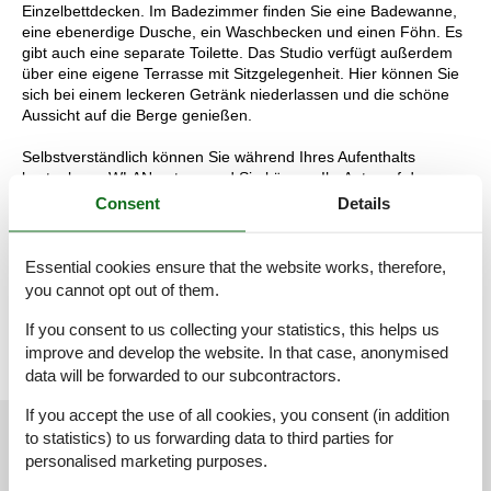
Einzelbettdecken. Im Badezimmer finden Sie eine Badewanne,
eine ebenerdige Dusche, ein Waschbecken und einen Föhn. Es
gibt auch eine separate Toilette. Das Studio verfügt außerdem
über eine eigene Terrasse mit Sitzgelegenheit. Hier können Sie
sich bei einem leckeren Getränk niederlassen und die schöne
Aussicht auf die Berge genießen.
Selbstverständlich können Sie während Ihres Aufenthalts
kostenloses WLAN nutzen und Sie können Ihr Auto auf dem
Parkplatz direkt vor dem Hotel parken. Sind Sie bereit für
Consent
Details
Entspannung? Als Hotelgast können Sie außerdem den
Wellnessbereich mit drei Saunen, einem Ruheraum und einem
Fitnessraum kostenlos nutzen.
Essential cookies ensure that the website works, therefore,
Die Aufteilung der Unterkunft kann variieren. Die Grundrisse und
you cannot opt out of them.
Bilder vermitteln einen guten Eindruck, dienen aber nur zur
Veranschaulichung.
If you consent to us collecting your statistics, this helps us
improve and develop the website. In that case, anonymised
data will be forwarded to our subcontractors.
If you accept the use of all cookies, you consent (in addition
External reviews
Our guest reviews
External reviews
to statistics) to us forwarding data to third parties for
personalised marketing purposes.