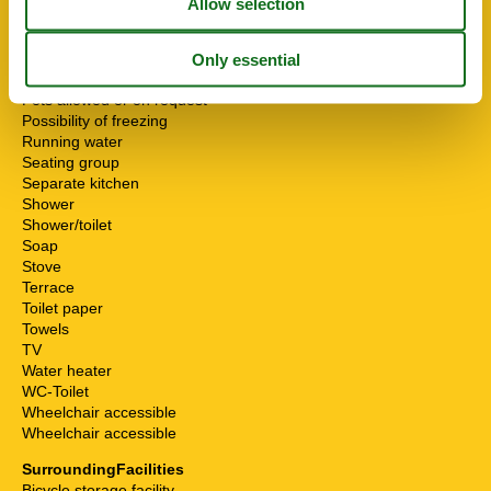
High chair
Internet - WiFi
Mikrowelle
Non-smokers
Pets allowed or on request
Possibility of freezing
Running water
Seating group
Separate kitchen
Shower
Shower/toilet
Soap
Stove
Terrace
Toilet paper
Towels
TV
Water heater
WC-Toilet
Wheelchair accessible
Wheelchair accessible
SurroundingFacilities
Bicycle storage facility