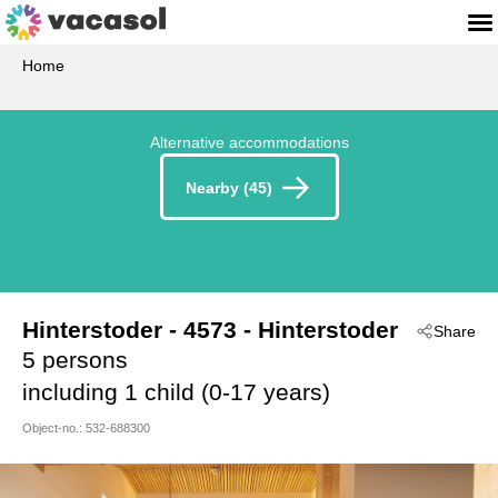
Home
Alternative accommodations
Nearby (45)
Hinterstoder
 - 4573
 - Hinterstoder
Share
5 persons
including 1 child (0-17 years)
Object-no.:
532-688300