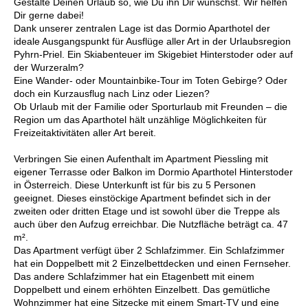
Gestalte Deinen Urlaub so, wie Du ihn Dir wünschst. Wir helfen
Dir gerne dabei!
Dank unserer zentralen Lage ist das Dormio Aparthotel der
ideale Ausgangspunkt für Ausflüge aller Art in der Urlaubsregion
Pyhrn-Priel. Ein Skiabenteuer im Skigebiet Hinterstoder oder auf
der Wurzeralm?
Eine Wander- oder Mountainbike-Tour im Toten Gebirge? Oder
doch ein Kurzausflug nach Linz oder Liezen?
Ob Urlaub mit der Familie oder Sporturlaub mit Freunden – die
Region um das Aparthotel hält unzählige Möglichkeiten für
Freizeitaktivitäten aller Art bereit.
Verbringen Sie einen Aufenthalt im Apartment Piessling mit
eigener Terrasse oder Balkon im Dormio Aparthotel Hinterstoder
in Österreich. Diese Unterkunft ist für bis zu 5 Personen
geeignet. Dieses einstöckige Apartment befindet sich in der
zweiten oder dritten Etage und ist sowohl über die Treppe als
auch über den Aufzug erreichbar. Die Nutzfläche beträgt ca. 47
m².
Das Apartment verfügt über 2 Schlafzimmer. Ein Schlafzimmer
hat ein Doppelbett mit 2 Einzelbettdecken und einen Fernseher.
Das andere Schlafzimmer hat ein Etagenbett mit einem
Doppelbett und einem erhöhten Einzelbett. Das gemütliche
Wohnzimmer hat eine Sitzecke mit einem Smart-TV und eine