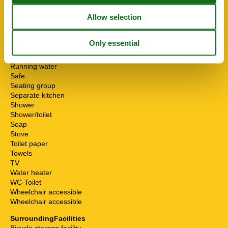
Internet - WiFi
Mikrowelle
Multiple bedrooms
Non-smokers
Pets allowed or on request
Possibility of freezing
Running water
Safe
Seating group
Separate kitchen
Shower
Shower/toilet
Soap
Stove
Toilet paper
Towels
TV
Water heater
WC-Toilet
Wheelchair accessible
Wheelchair accessible
SurroundingFacilities
Bicycle storage facility