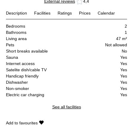
External reviews
4,4
Description
Facilities
Ratings
Prices
Calendar
Bedrooms
2
Bathrooms
1
Living area
47 m²
Pets
Not allowed
Short breaks available
No
Sauna
Yes
Internet access
Yes
Satelite dish/cable TV
Yes
Handicap friendly
Yes
Dishwasher
Yes
Non-smoker
Yes
Electric car charging
Yes
See all facilities
Add to favourites