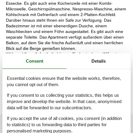
Essecke. Es gibt auch eine Küchenzeile mit einer Kombi-
Mikrowelle, Geschirrspülmaschine, Nespresso-Maschine, einem
Kühlschrank mit Gefrierfach und einem 2-Platten-Kochfeld.
Darüber hinaus steht Ihnen ein Safe zur Verfügung. Das
Badezimmer ist mit einer ebenerdigen Dusche, einem
Waschbecken und einem Föhn ausgestattet. Es gibt auch eine
separate Toilette. Das Apartment verfügt außerdem über einen
Balkon, auf dem Sie die frische Außenluft und einen herrlichen
Blick auf die Berge genießen können.
Während Ihres Aufenthalts können Sie kostenloses Wifi nutzen
und Ihr Auto auf dem Parkplatz direkt vor dem Hotel abstellen.
Consent
Details
Darüber hinaus haben Sie als Hotelgast freien Zugang zum
Wellnessbereich. Entspannen Sie sich in den drei Saunen und
einem Ruheraum oder nutzen Sie den Fitnessraum.
Essential cookies ensure that the website works, therefore,
Die Aufteilung der Unterkunft kann variieren. Die Grundrisse und
you cannot opt out of them.
Bilder vermitteln einen guten Eindruck, dienen aber nur zur
Veranschaulichung.
If you consent to us collecting your statistics, this helps us
improve and develop the website. In that case, anonymised
data will be forwarded to our subcontractors.
If you accept the use of all cookies, you consent (in addition
External reviews
Our guest reviews
External reviews
to statistics) to us forwarding data to third parties for
personalised marketing purposes.