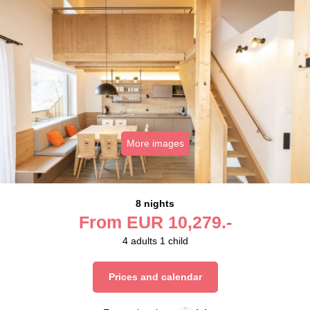
More images
8 nights
From
EUR
10,279.-
4
adults
1
child
Prices and calendar