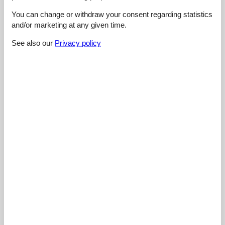
4,4
You can change or withdraw your consent regarding statistics
and/or marketing at any given time.
See also our
Privacy policy
Cleaning:
3,0
Location:
4,0
Overall:
5,0
Room:
5,0
Services on site:
5,0
Value for money:
5,0
External reviews
No detailed external reviews
See nearby objects
See the course of the sun around the object
😎