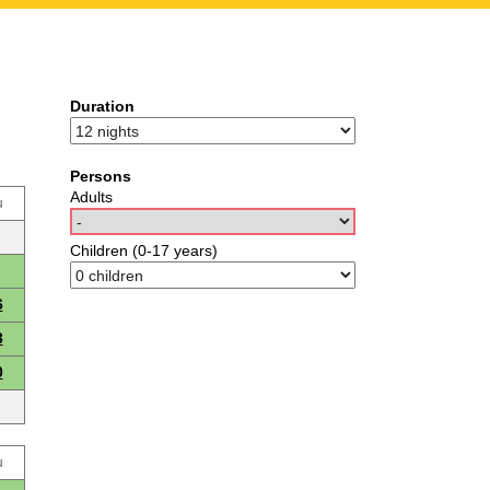
Duration
Persons
Adults
u
Children (0-17 years)
6
3
0
u