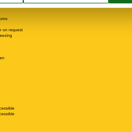
ooms
r on request
freezing
hen
cessible
cessible