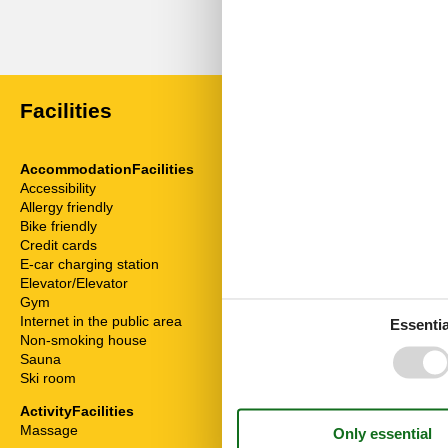
External reviews
No detailed external reviews
Facilities
AccommodationFacilities
ServiceFacili
Accessibility
Animals on re
Allergy friendly
Bad/WC
Bike friendly
Balcony
Credit cards
Bedding
E-car charging station
Bread service
Elevator/Elevator
Breakfast serv
Gym
Bunk bed
Internet in the public area
Cable / Sat
Essentia
Non-smoking house
Coffee machi
Sauna
Disabled frien
Ski room
Dishwasher
Double bed
ActivityFacilities
Fridge
Massage
Heater