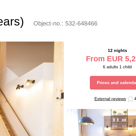
ears)
Object-no.:
532-648466
12 nights
From
EUR
5,2
6
adults
1
child
Prices and calenda
External reviews