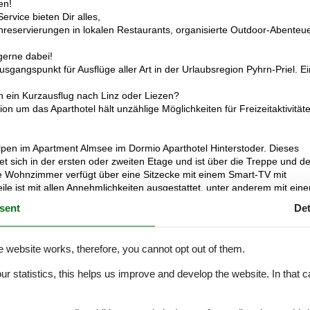
en!
rvice bieten Dir alles,
hreservierungen in lokalen Restaurants, organisierte Outdoor-Abenteu
gerne dabei!
sgangspunkt für Ausflüge aller Art in der Urlaubsregion Pyhrn-Priel. Ei
 ein Kurzausflug nach Linz oder Liezen?
n um das Aparthotel hält unzählige Möglichkeiten für Freizeitaktivität
Alpen im Apartment Almsee im Dormio Aparthotel Hinterstoder. Dieses
et sich in der ersten oder zweiten Etage und ist über die Treppe und d
he Wohnzimmer verfügt über eine Sitzecke mit einem Smart-TV mit
e ist mit allen Annehmlichkeiten ausgestattet, unter anderem mit eine
em Kühlschrank mit Gefrierfach und einem 2-Platten-Kochfeld. Außer
sent
Det
Doppelbett mit 2 Einzelbettdecken und einen Fernseher. Das zweite
ber ein Etagenbett mit einem Doppelbett und einem erhöhten Einzelbett
e website works, therefore, you cannot opt out of them.
 und Föhn. Es gibt auch eine separate Toilette im Apartment. Vom
ie hier die frische Bergluft und den herrlichen Blick auf die
our statistics, this helps us improve and develop the website. In that
.
rekt vor dem Hotel parken selbstverständlich können Sie kostenloses W
 Wellnessbereich mit einem Fitnessraum. Entspannen Sie in den drei