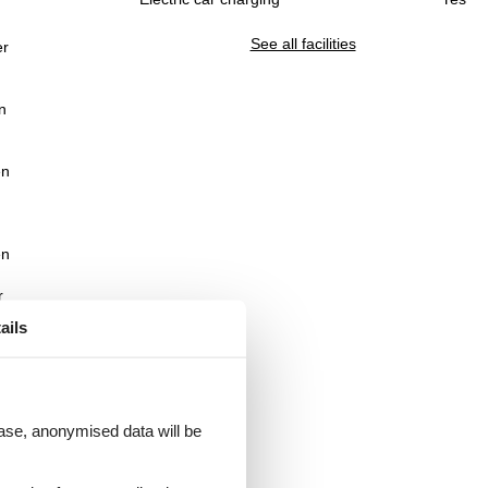
See all facilities
er
n
en
en
r
dem
ails
.
 case, anonymised data will be
ifi