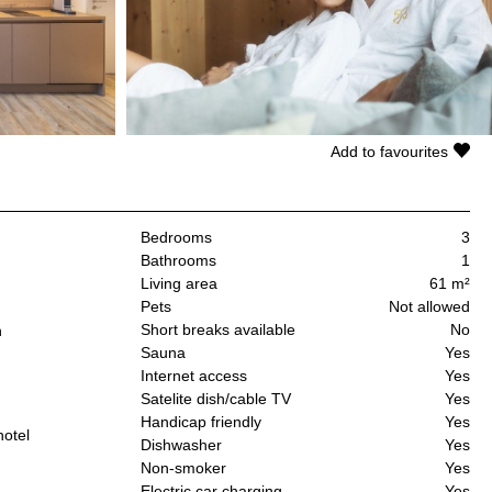
Add to favourites
Bedrooms
3
Bathrooms
1
Living area
61 m²
Pets
Not allowed
Short breaks available
No
n
Sauna
Yes
Internet access
Yes
Satelite dish/cable TV
Yes
Handicap friendly
Yes
hotel
Dishwasher
Yes
Non-smoker
Yes
Electric car charging
Yes