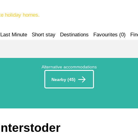
te holiday homes.
Last Minute
Short stay
Destinations
Favourites (
0
)
Fin
Alternative accommodations
Nearby (45)
interstoder