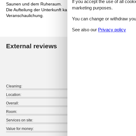
If you accept the use of all cooki
Saunen und dem Ruheraum.
marketing purposes.
Die Aufteilung der Unterkunft kann variieren. Die Grundrisse und Bi
Veranschaulichung.
You can change or withdraw your 
See also our
Privacy policy
External reviews
Our guest r
4,4
Cleaning:
Location:
Overall:
Room:
Services on site:
Value for money: