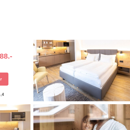
88.-
r
4,4