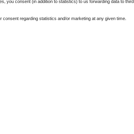
es, you consent (in addition to statistics) to us forwarding data to thir
lder vermitteln einen guten Eindruck, dienen aber nur zur
consent regarding statistics and/or marketing at any given time.
External reviews
4,4
eviews
See nearby objects
3,0
4,0
5,0
5,0
5,0
5,0