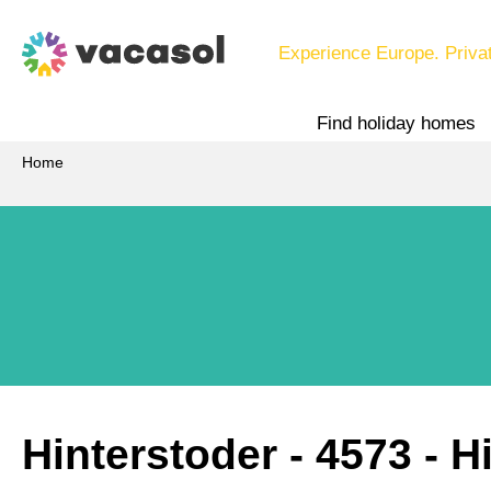
Experience Europe. Priva
Find holiday homes
Home
Hinterstoder
 - 4573
 - H