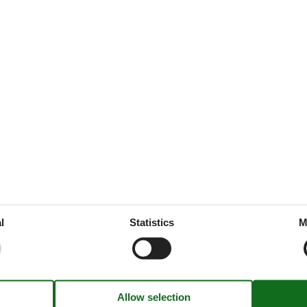
ties
SurroundingFacilities
quest
Bicycle storage facility
Leisure pool
Parking lot
ice
l
Statistics
M
ne
dly