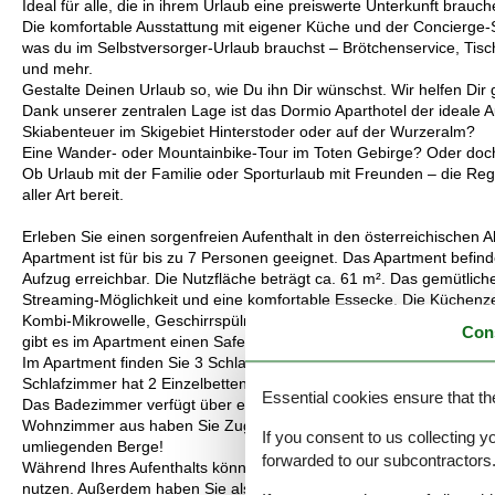
Ideal für alle, die in ihrem Urlaub eine preiswerte Unterkunft brauch
Die komfortable Ausstattung mit eigener Küche und der Concierge-Se
was du im Selbstversorger-Urlaub brauchst – Brötchenservice, Tisc
und mehr.
Gestalte Deinen Urlaub so, wie Du ihn Dir wünschst. Wir helfen Dir 
Dank unserer zentralen Lage ist das Dormio Aparthotel der ideale Au
Skiabenteuer im Skigebiet Hinterstoder oder auf der Wurzeralm?
Eine Wander- oder Mountainbike-Tour im Toten Gebirge? Oder doch
Ob Urlaub mit der Familie oder Sporturlaub mit Freunden – die Regio
aller Art bereit.
Erleben Sie einen sorgenfreien Aufenthalt in den österreichischen 
Apartment ist für bis zu 7 Personen geeignet. Das Apartment befind
Aufzug erreichbar. Die Nutzfläche beträgt ca. 61 m². Das gemütlic
Streaming-Möglichkeit und eine komfortable Essecke. Die Küchenzeil
Kombi-Mikrowelle, Geschirrspülmaschine, Nespresso-Maschine, ein
Con
gibt es im Apartment einen Safe, den Sie kostenlos nutzen können.
Im Apartment finden Sie 3 Schlafzimmer. Ein Schlafzimmer hat ein 
Schlafzimmer hat 2 Einzelbetten. Das dritte Schlafzimmer verfügt ü
Essential cookies ensure that th
Das Badezimmer verfügt über eine ebenerdige Dusche, Waschbecken
Wohnzimmer aus haben Sie Zugang zum möblierten Balkon. Genießen S
If you consent to us collecting y
umliegenden Berge!
forwarded to our subcontractors
Während Ihres Aufenthalts können Sie Ihr Auto auf dem Parkplatz di
nutzen. Außerdem haben Sie als Hotelgast kostenlosen Zugang zum