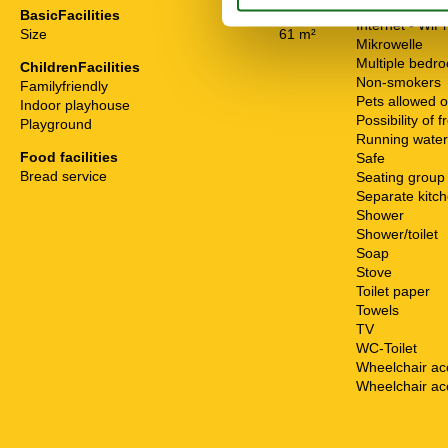
High chair
BasicFacilities
Internet - WiFi
Size
61 m²
Mikrowelle
Multiple bedr
ChildrenFacilities
Non-smokers
Familyfriendly
Pets allowed o
Indoor playhouse
Possibility of 
Playground
Running water
Food facilities
Safe
Bread service
Seating group
Separate kitc
Shower
Shower/toilet
Soap
Stove
Toilet paper
Towels
TV
WC-Toilet
Wheelchair ac
Wheelchair ac