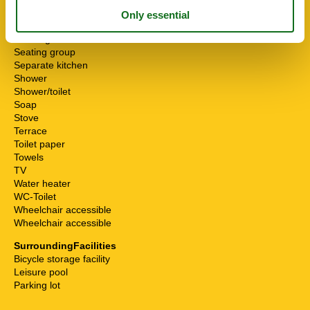
Pets allowed or on request
Possibility of freezing
Running water
Seating group
Separate kitchen
Shower
Shower/toilet
Soap
Stove
Terrace
Toilet paper
Towels
TV
Water heater
WC-Toilet
Wheelchair accessible
Wheelchair accessible
SurroundingFacilities
Bicycle storage facility
Leisure pool
Parking lot