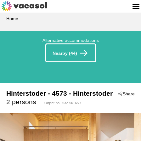
Home
Alternative accommodations
Nearby (44)
Hinterstoder
 - 4573
 - Hinterstoder
Share
2 persons
Object-no.:
532-561659