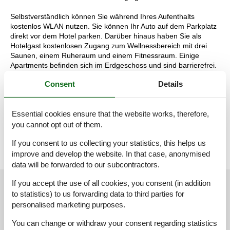
Selbstverständlich können Sie während Ihres Aufenthalts
kostenlos WLAN nutzen. Sie können Ihr Auto auf dem Parkplatz
direkt vor dem Hotel parken. Darüber hinaus haben Sie als
Hotelgast kostenlosen Zugang zum Wellnessbereich mit drei
Saunen, einem Ruheraum und einem Fitnessraum. Einige
Apartments befinden sich im Erdgeschoss und sind barrierefrei.
Möchten Sie eine Unterkunft mit einer spezifischen Lage als
Consent
Details
Präferenz buchen? Nehmen Sie dann telefonisch Kontakt mit
unserem Contact Center auf. Für die Buchung einer Präferenz
kann ein Aufpreis gelten.
Essential cookies ensure that the website works, therefore,
Die Aufteilung der Unterkunft kann variieren. Die Grundrisse und
Bilder vermitteln einen guten Eindruck, dienen aber nur zur
you cannot opt out of them.
Veranschaulichung.
If you consent to us collecting your statistics, this helps us
improve and develop the website. In that case, anonymised
data will be forwarded to our subcontractors.
If you accept the use of all cookies, you consent (in addition
External reviews
Our guest reviews
External reviews
to statistics) to us forwarding data to third parties for
personalised marketing purposes.
4,4
You can change or withdraw your consent regarding statistics