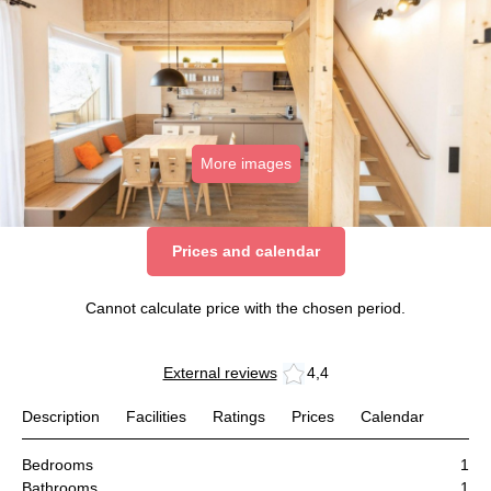
More images
Prices and calendar
Cannot calculate price with the chosen period.
External reviews
4,4
Description
Facilities
Ratings
Prices
Calendar
Bedrooms
1
Bathrooms
1