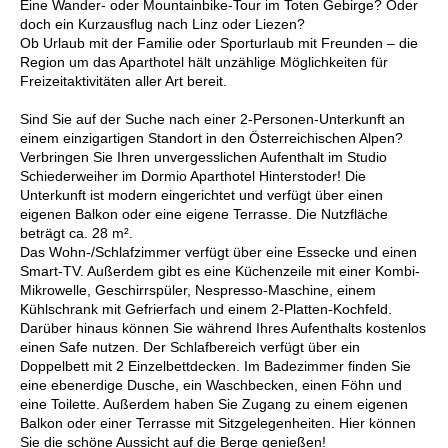
Eine Wander- oder Mountainbike-Tour im Toten Gebirge? Oder
doch ein Kurzausflug nach Linz oder Liezen?
Ob Urlaub mit der Familie oder Sporturlaub mit Freunden – die
Region um das Aparthotel hält unzählige Möglichkeiten für
Freizeitaktivitäten aller Art bereit.
Sind Sie auf der Suche nach einer 2-Personen-Unterkunft an
einem einzigartigen Standort in den Österreichischen Alpen?
Verbringen Sie Ihren unvergesslichen Aufenthalt im Studio
Schiederweiher im Dormio Aparthotel Hinterstoder! Die
Unterkunft ist modern eingerichtet und verfügt über einen
eigenen Balkon oder eine eigene Terrasse. Die Nutzfläche
beträgt ca. 28 m².
Das Wohn-/Schlafzimmer verfügt über eine Essecke und einen
Smart-TV. Außerdem gibt es eine Küchenzeile mit einer Kombi-
Mikrowelle, Geschirrspüler, Nespresso-Maschine, einem
Kühlschrank mit Gefrierfach und einem 2-Platten-Kochfeld.
Darüber hinaus können Sie während Ihres Aufenthalts kostenlos
einen Safe nutzen. Der Schlafbereich verfügt über ein
Doppelbett mit 2 Einzelbettdecken. Im Badezimmer finden Sie
eine ebenerdige Dusche, ein Waschbecken, einen Föhn und
eine Toilette. Außerdem haben Sie Zugang zu einem eigenen
Balkon oder einer Terrasse mit Sitzgelegenheiten. Hier können
Sie die schöne Aussicht auf die Berge genießen!