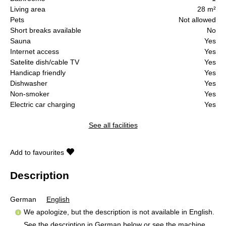
Living area
28 m²
Pets
Not allowed
Short breaks available
No
Sauna
Yes
Internet access
Yes
Satelite dish/cable TV
Yes
Handicap friendly
Yes
Dishwasher
Yes
Non-smoker
Yes
Electric car charging
Yes
See all facilities
Add to favourites
Description
German
English
We apologize, but the description is not available in English.
See the description in German below or see the machine