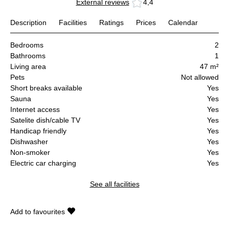
External reviews
4,4
Description
Facilities
Ratings
Prices
Calendar
Bedrooms
2
Bathrooms
1
Living area
47 m²
Pets
Not allowed
Short breaks available
Yes
Sauna
Yes
Internet access
Yes
Satelite dish/cable TV
Yes
Handicap friendly
Yes
Dishwasher
Yes
Non-smoker
Yes
Electric car charging
Yes
See all facilities
Add to favourites