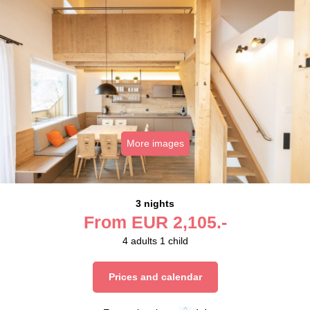
More images
3 nights
From
EUR
2,105.-
4
adults
1
child
Prices and calendar