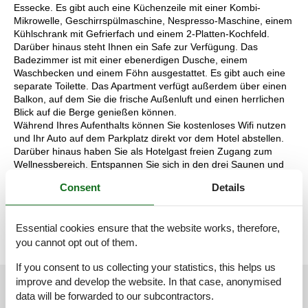
Essecke. Es gibt auch eine Küchenzeile mit einer Kombi-
Mikrowelle, Geschirrspülmaschine, Nespresso-Maschine, einem
Kühlschrank mit Gefrierfach und einem 2-Platten-Kochfeld.
Darüber hinaus steht Ihnen ein Safe zur Verfügung. Das
Badezimmer ist mit einer ebenerdigen Dusche, einem
Waschbecken und einem Föhn ausgestattet. Es gibt auch eine
separate Toilette. Das Apartment verfügt außerdem über einen
Balkon, auf dem Sie die frische Außenluft und einen herrlichen
Blick auf die Berge genießen können.
Während Ihres Aufenthalts können Sie kostenloses Wifi nutzen
und Ihr Auto auf dem Parkplatz direkt vor dem Hotel abstellen.
Darüber hinaus haben Sie als Hotelgast freien Zugang zum
Wellnessbereich. Entspannen Sie sich in den drei Saunen und
einem Ruheraum oder nutzen Sie den Fitnessraum.
Consent
Details
Die Aufteilung der Unterkunft kann variieren. Die Grundrisse und
Bilder vermitteln einen guten Eindruck, dienen aber nur zur
Veranschaulichung.
Essential cookies ensure that the website works, therefore,
you cannot opt out of them.
If you consent to us collecting your statistics, this helps us
improve and develop the website. In that case, anonymised
External reviews
Our guest reviews
External reviews
data will be forwarded to our subcontractors.