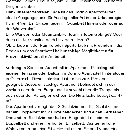
Gestalte Deinen Urlaub so, wie Du ihn Dir wünschst. Wir helfen
Dir gerne dabei!
Dank unserer zentralen Lage ist das Dormio Aparthotel der
ideale Ausgangspunkt für Ausflüge aller Art in der Urlaubsregion
Pyhrn-Priel. Ein Skiabenteuer im Skigebiet Hinterstoder oder auf
der Wurzeralm?
Eine Wander- oder Mountainbike-Tour im Toten Gebirge? Oder
doch ein Kurzausflug nach Linz oder Liezen?
Ob Urlaub mit der Familie oder Sporturlaub mit Freunden – die
Region um das Aparthotel hält unzählige Möglichkeiten für
Freizeitaktivitäten aller Art bereit.
Verbringen Sie einen Aufenthalt im Apartment Piessling mit
eigener Terrasse oder Balkon im Dormio Aparthotel Hinterstoder
in Österreich. Diese Unterkunft ist für bis zu 5 Personen
geeignet. Dieses einstöckige Apartment befindet sich in der
zweiten oder dritten Etage und ist sowohl über die Treppe als
auch über den Aufzug erreichbar. Die Nutzfläche beträgt ca. 47
m².
Das Apartment verfügt über 2 Schlafzimmer. Ein Schlafzimmer
hat ein Doppelbett mit 2 Einzelbettdecken und einen Fernseher.
Das andere Schlafzimmer hat ein Etagenbett mit einem
Doppelbett und einem erhöhten Einzelbett. Das gemütliche
Wohnzimmer hat eine Sitzecke mit einem Smart-TV und eine