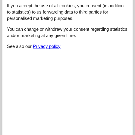
4,4
If you accept the use of all cookies, you consent (in addition
to statistics) to us forwarding data to third parties for
personalised marketing purposes.
You can change or withdraw your consent regarding statistics
Cleaning:
3,0
and/or marketing at any given time.
Location:
4,0
See also our
Privacy policy
Overall:
5,0
Room:
5,0
Services on site:
5,0
Value for money:
5,0
External reviews
No detailed external reviews
See nearby objects
See the course of the sun around the object
😎