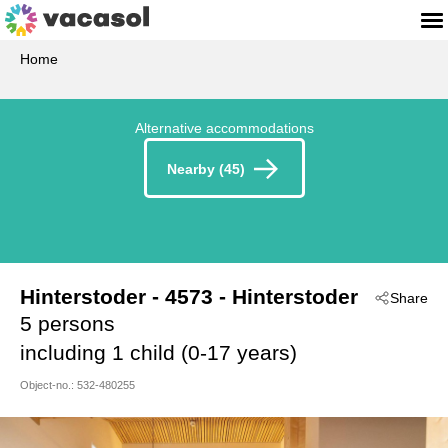
Home
Alternative accommodations
Nearby (45)
Hinterstoder
 - 4573
 - Hinterstoder
Share
5 persons
including 1 child (0-17 years)
Object-no.:
532-480255