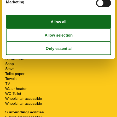
Marketing
Internet - WiFi
Mikrowelle
Multiple bedrooms
Non-smokers
Pets allowed or on request
Possibility of freezing
Running water
Safe
Seating group
Separate kitchen
Shower
Shower/toilet
Soap
Stove
Toilet paper
Towels
TV
Water heater
WC-Toilet
Wheelchair accessible
Wheelchair accessible
SurroundingFacilities
Bicycle storage facility