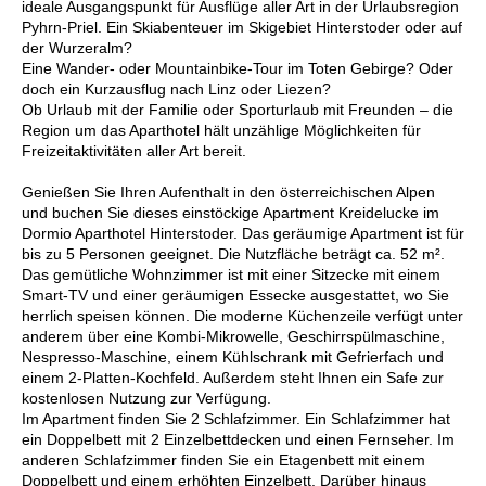
ideale Ausgangspunkt für Ausflüge aller Art in der Urlaubsregion
Pyhrn-Priel. Ein Skiabenteuer im Skigebiet Hinterstoder oder auf
der Wurzeralm?
Eine Wander- oder Mountainbike-Tour im Toten Gebirge? Oder
doch ein Kurzausflug nach Linz oder Liezen?
Ob Urlaub mit der Familie oder Sporturlaub mit Freunden – die
Region um das Aparthotel hält unzählige Möglichkeiten für
Freizeitaktivitäten aller Art bereit.
Genießen Sie Ihren Aufenthalt in den österreichischen Alpen
und buchen Sie dieses einstöckige Apartment Kreidelucke im
Dormio Aparthotel Hinterstoder. Das geräumige Apartment ist für
bis zu 5 Personen geeignet. Die Nutzfläche beträgt ca. 52 m².
Das gemütliche Wohnzimmer ist mit einer Sitzecke mit einem
Smart-TV und einer geräumigen Essecke ausgestattet, wo Sie
herrlich speisen können. Die moderne Küchenzeile verfügt unter
anderem über eine Kombi-Mikrowelle, Geschirrspülmaschine,
Nespresso-Maschine, einem Kühlschrank mit Gefrierfach und
einem 2-Platten-Kochfeld. Außerdem steht Ihnen ein Safe zur
kostenlosen Nutzung zur Verfügung.
Im Apartment finden Sie 2 Schlafzimmer. Ein Schlafzimmer hat
ein Doppelbett mit 2 Einzelbettdecken und einen Fernseher. Im
anderen Schlafzimmer finden Sie ein Etagenbett mit einem
Doppelbett und einem erhöhten Einzelbett. Darüber hinaus