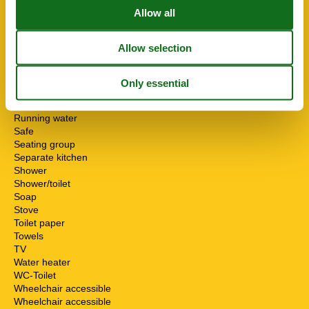
Heater
High chair
Internet - WiFi
Mikrowelle
Multiple bedrooms
Non-smokers
Pets allowed or on request
Possibility of freezing
Running water
Safe
Seating group
Separate kitchen
Shower
Shower/toilet
Soap
Stove
Toilet paper
Towels
TV
Water heater
WC-Toilet
Wheelchair accessible
Wheelchair accessible