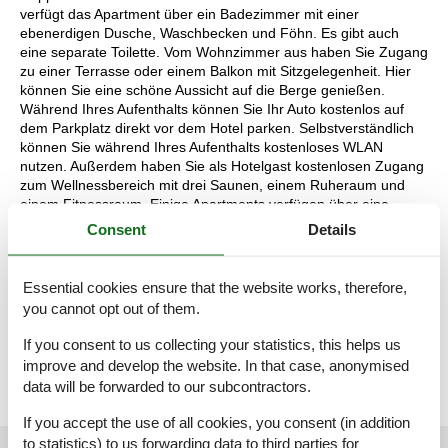
verfügt das Apartment über ein Badezimmer mit einer
ebenerdigen Dusche, Waschbecken und Föhn. Es gibt auch
eine separate Toilette. Vom Wohnzimmer aus haben Sie Zugang
zu einer Terrasse oder einem Balkon mit Sitzgelegenheit. Hier
können Sie eine schöne Aussicht auf die Berge genießen.
Während Ihres Aufenthalts können Sie Ihr Auto kostenlos auf
dem Parkplatz direkt vor dem Hotel parken. Selbstverständlich
können Sie während Ihres Aufenthalts kostenloses WLAN
nutzen. Außerdem haben Sie als Hotelgast kostenlosen Zugang
zum Wellnessbereich mit drei Saunen, einem Ruheraum und
einem Fitnessraum. Einige Apartments verfügen über eine
Terrasse, andere Apartments über einen Balkon. Möchten Sie
Consent
Details
eine Unterkunft mit einer bestimmten Lage als Präferenz
buchen? Nehmen Sie dann telefonisch Kontakt mit unserem
Contact Center auf. Für die Buchung einer Präferenz kann ein
Essential cookies ensure that the website works, therefore,
Aufpreis gelten.
you cannot opt out of them.
Die Aufteilung der Unterkunft kann variieren. Die Grundrisse und
Bilder vermitteln einen guten Eindruck, dienen aber nur zur
If you consent to us collecting your statistics, this helps us
Veranschaulichung.
improve and develop the website. In that case, anonymised
data will be forwarded to our subcontractors.
If you accept the use of all cookies, you consent (in addition
to statistics) to us forwarding data to third parties for