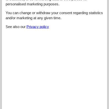
External reviews
Our guest reviews
External reviews
personalised marketing purposes.
You can change or withdraw your consent regarding statistics
4,4
and/or marketing at any given time.
See also our
Privacy policy
Cleaning:
3,0
Location:
4,0
Overall:
5,0
Room:
5,0
Services on site:
5,0
Value for money:
5,0
External reviews
No detailed external reviews
See nearby objects