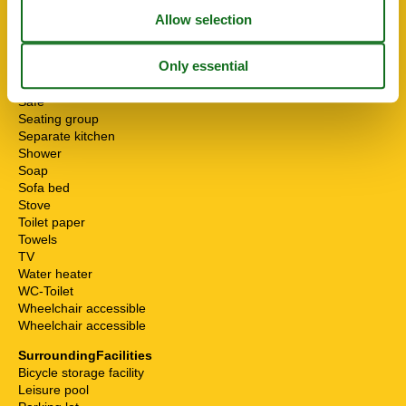
Mikrowelle
Multiple bedrooms
Non-smokers
Pets allowed or on request
Possibility of freezing
Safe
Seating group
Separate kitchen
Shower
Soap
Sofa bed
Stove
Toilet paper
Towels
TV
Water heater
WC-Toilet
Wheelchair accessible
Wheelchair accessible
SurroundingFacilities
Bicycle storage facility
Leisure pool