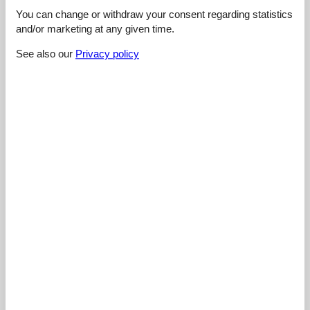
You can change or withdraw your consent regarding statistics
4,4
and/or marketing at any given time.
See also our
Privacy policy
Cleaning:
3,0
Location:
4,0
Overall:
5,0
Room:
5,0
Services on site:
5,0
Value for money:
5,0
External reviews
No detailed external reviews
See nearby objects
See the course of the sun around the object
😎