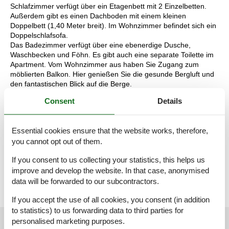
Schlafzimmer verfügt über ein Etagenbett mit 2 Einzelbetten.
Außerdem gibt es einen Dachboden mit einem kleinen
Doppelbett (1,40 Meter breit). Im Wohnzimmer befindet sich ein
Doppelschlafsofa.
Das Badezimmer verfügt über eine ebenerdige Dusche,
Waschbecken und Föhn. Es gibt auch eine separate Toilette im
Apartment. Vom Wohnzimmer aus haben Sie Zugang zum
möblierten Balkon. Hier genießen Sie die gesunde Bergluft und
den fantastischen Blick auf die Berge.
Während Ihres Aufenthalts können Sie Ihr Auto auf dem
Consent
Details
Parkplatz direkt vor dem Hotel parken und kostenloses WLAN
nutzen. Darüber hinaus haben Sie als Gast unseres Hotels
kostenlosen Zugang zum Wellnessbereich mit drei Saunen,
Essential cookies ensure that the website works, therefore,
einem Ruheraum und einem Fitnessraum. Perfekt zur
you cannot opt out of them.
Entspannung!
Die Aufteilung der Unterkunft kann variieren. Die Grundrisse und
If you consent to us collecting your statistics, this helps us
Bilder vermitteln einen guten Eindruck, dienen aber nur zur
improve and develop the website. In that case, anonymised
Veranschaulichung.
data will be forwarded to our subcontractors.
If you accept the use of all cookies, you consent (in addition
to statistics) to us forwarding data to third parties for
External reviews
personalised marketing purposes.
Our guest reviews
External reviews