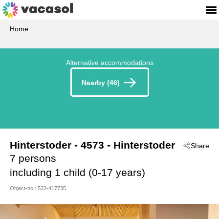
Home
Alternative accommodations
Nearby (46)
Hinterstoder
 - 4573
 - Hinterstoder
Share
7 persons
including 1 child (0-17 years)
Object-no.:
532-417735