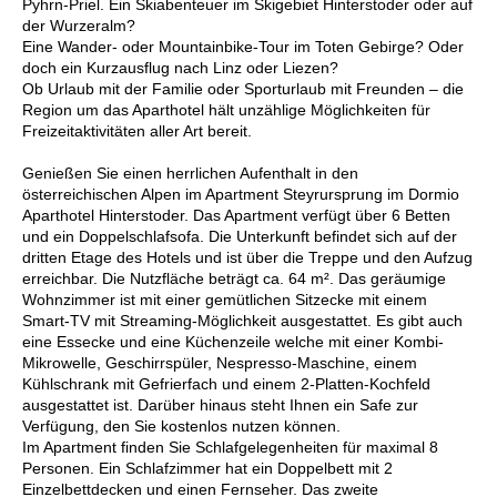
Pyhrn-Priel. Ein Skiabenteuer im Skigebiet Hinterstoder oder auf
der Wurzeralm?
Eine Wander- oder Mountainbike-Tour im Toten Gebirge? Oder
doch ein Kurzausflug nach Linz oder Liezen?
Ob Urlaub mit der Familie oder Sporturlaub mit Freunden – die
Region um das Aparthotel hält unzählige Möglichkeiten für
Freizeitaktivitäten aller Art bereit.
Genießen Sie einen herrlichen Aufenthalt in den
österreichischen Alpen im Apartment Steyrursprung im Dormio
Aparthotel Hinterstoder. Das Apartment verfügt über 6 Betten
und ein Doppelschlafsofa. Die Unterkunft befindet sich auf der
dritten Etage des Hotels und ist über die Treppe und den Aufzug
erreichbar. Die Nutzfläche beträgt ca. 64 m². Das geräumige
Wohnzimmer ist mit einer gemütlichen Sitzecke mit einem
Smart-TV mit Streaming-Möglichkeit ausgestattet. Es gibt auch
eine Essecke und eine Küchenzeile welche mit einer Kombi-
Mikrowelle, Geschirrspüler, Nespresso-Maschine, einem
Kühlschrank mit Gefrierfach und einem 2-Platten-Kochfeld
ausgestattet ist. Darüber hinaus steht Ihnen ein Safe zur
Verfügung, den Sie kostenlos nutzen können.
Im Apartment finden Sie Schlafgelegenheiten für maximal 8
Personen. Ein Schlafzimmer hat ein Doppelbett mit 2
Einzelbettdecken und einen Fernseher. Das zweite