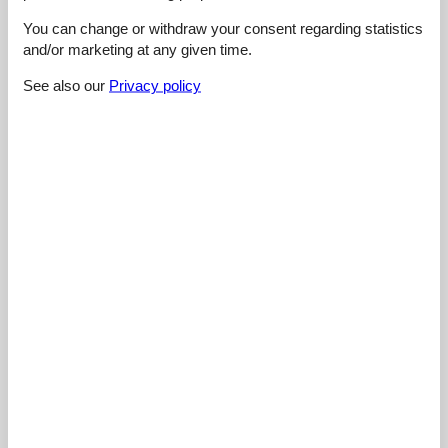
External reviews
Our guest reviews
External reviews
You can change or withdraw your consent regarding statistics
and/or marketing at any given time.
4,4
See also our
Privacy policy
Cleaning:
3,0
Location:
4,0
Overall:
5,0
Room:
5,0
Services on site:
5,0
Value for money:
5,0
External reviews
No detailed external reviews
See nearby objects