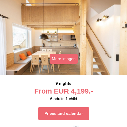
More images
9 nights
From
EUR
4,199.-
6
adults
1
child
Prices and calendar