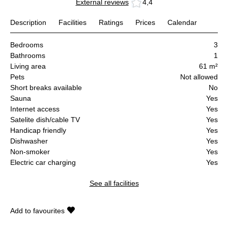
External reviews
4,4
Description
Facilities
Ratings
Prices
Calendar
Bedrooms
3
Bathrooms
1
Living area
61 m²
Pets
Not allowed
Short breaks available
No
Sauna
Yes
Internet access
Yes
Satelite dish/cable TV
Yes
Handicap friendly
Yes
Dishwasher
Yes
Non-smoker
Yes
Electric car charging
Yes
See all facilities
Add to favourites