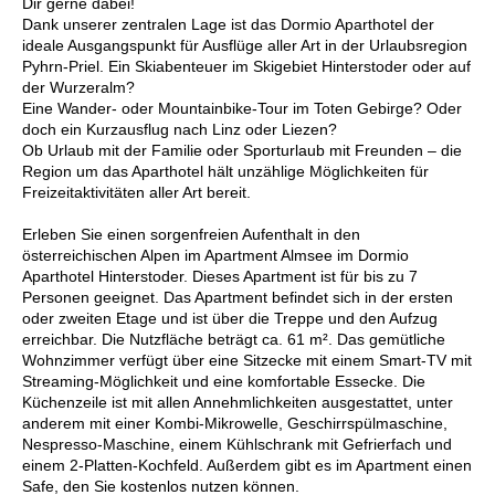
Dir gerne dabei!
Dank unserer zentralen Lage ist das Dormio Aparthotel der
ideale Ausgangspunkt für Ausflüge aller Art in der Urlaubsregion
Pyhrn-Priel. Ein Skiabenteuer im Skigebiet Hinterstoder oder auf
der Wurzeralm?
Eine Wander- oder Mountainbike-Tour im Toten Gebirge? Oder
doch ein Kurzausflug nach Linz oder Liezen?
Ob Urlaub mit der Familie oder Sporturlaub mit Freunden – die
Region um das Aparthotel hält unzählige Möglichkeiten für
Freizeitaktivitäten aller Art bereit.
Erleben Sie einen sorgenfreien Aufenthalt in den
österreichischen Alpen im Apartment Almsee im Dormio
Aparthotel Hinterstoder. Dieses Apartment ist für bis zu 7
Personen geeignet. Das Apartment befindet sich in der ersten
oder zweiten Etage und ist über die Treppe und den Aufzug
erreichbar. Die Nutzfläche beträgt ca. 61 m². Das gemütliche
Wohnzimmer verfügt über eine Sitzecke mit einem Smart-TV mit
Streaming-Möglichkeit und eine komfortable Essecke. Die
Küchenzeile ist mit allen Annehmlichkeiten ausgestattet, unter
anderem mit einer Kombi-Mikrowelle, Geschirrspülmaschine,
Nespresso-Maschine, einem Kühlschrank mit Gefrierfach und
einem 2-Platten-Kochfeld. Außerdem gibt es im Apartment einen
Safe, den Sie kostenlos nutzen können.