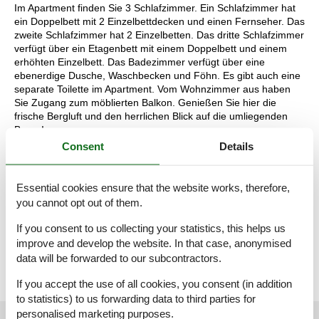
Im Apartment finden Sie 3 Schlafzimmer. Ein Schlafzimmer hat
ein Doppelbett mit 2 Einzelbettdecken und einen Fernseher. Das
zweite Schlafzimmer hat 2 Einzelbetten. Das dritte Schlafzimmer
verfügt über ein Etagenbett mit einem Doppelbett und einem
erhöhten Einzelbett. Das Badezimmer verfügt über eine
ebenerdige Dusche, Waschbecken und Föhn. Es gibt auch eine
separate Toilette im Apartment. Vom Wohnzimmer aus haben
Sie Zugang zum möblierten Balkon. Genießen Sie hier die
frische Bergluft und den herrlichen Blick auf die umliegenden
Berge!
Während Ihres Aufenthalts können Sie Ihr Auto auf dem
Consent
Details
Parkplatz direkt vor dem Hotel parken selbstverständlich können
Sie kostenloses Wifi nutzen. Außerdem haben Sie als Hotelgast
kostenlosen Zugang zum Wellnessbereich mit einem
Essential cookies ensure that the website works, therefore,
Fitnessraum. Entspannen Sie in den drei Saunen und dem
you cannot opt out of them.
Ruheraum.
Die Aufteilung der Unterkunft kann variieren. Die Grundrisse und
If you consent to us collecting your statistics, this helps us
Bilder vermitteln einen guten Eindruck, dienen aber nur zur
improve and develop the website. In that case, anonymised
Veranschaulichung.
data will be forwarded to our subcontractors.
If you accept the use of all cookies, you consent (in addition
to statistics) to us forwarding data to third parties for
personalised marketing purposes.