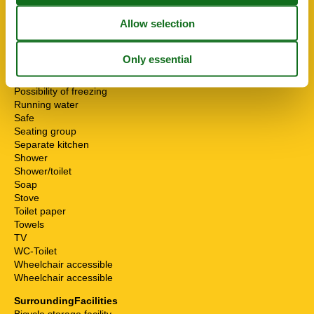
High chair
Internet - WiFi
Mikrowelle
Multiple bedrooms
Non-smokers
Pets allowed or on request
Possibility of freezing
Running water
Safe
Seating group
Separate kitchen
Shower
Shower/toilet
Soap
Stove
Toilet paper
Towels
TV
WC-Toilet
Wheelchair accessible
Wheelchair accessible
SurroundingFacilities
Bicycle storage facility