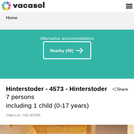
Home
Alternative accommodations
Nearby (46)
Hinterstoder
 - 4573
 - Hinterstoder
Share
7 persons
including 1 child (0-17 years)
Object-no.:
532-407945